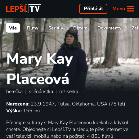
Menu
Přihlásit
Vše
Filmy
Seriály
Dětem
Dokumenty
Zá
Mary Kay
Placeová
herečka
|
scénáristka
|
režisérka
Narozena:
23.9.1947, Tulsa, Oklahoma, USA (78 let)
Výška:
155 cm
Přehrajte si filmy s Mary Kay Placeovou kdekoli a kdykoli
chcete. Objednejte si Lepší.TV a sledujte přes internet ve
vaší televizi, mobilu nebo na počítači 4 861 filmů