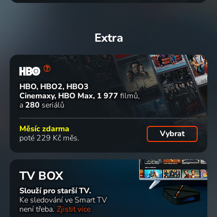
Extra
HBO, HBO2, HBO3
Cinemaxy, HBO Max
1 977
filmů
a
280
seriálů
Měsíc zdarma
Vybrat
poté 229 Kč měs.
TV BOX
Slouží pro starší TV.
Ke sledování ve Smart TV
není třeba.
Zjistit více