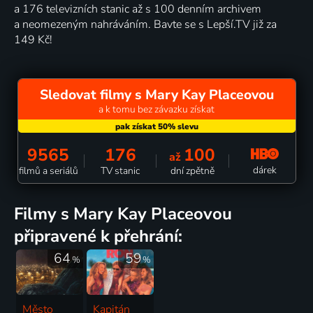
a 176 televizních stanic až s 100 denním archivem
a neomezeným nahráváním. Bavte se s Lepší.TV již za
149 Kč!
Sledovat filmy s Mary Kay Placeovou
a k tomu bez závazku získat
9565
176
100
až
dárek
filmů a seriálů
TV stanic
dní zpětně
filmy s Mary Kay Placeovou
připravené k přehrání:
64
59
%
%
Město
Kapitán