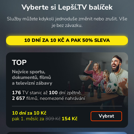
Vyberte si Lepší.TV balíček
Služby můžete kdykoli jednoduše změnit nebo zrušit. Vše
je bez závazku.
10 DNÍ ZA 10 KČ A PAK 50% SLEVA
TOP
Nejvíce sportu,
dokumentů, filmů
a televizní zábavy
176
TV stanic
až
100
dní zpětně
2 657
filmů
neomezené nahrávání
10 dní za
10 Kč
Vybrat
pak 1. měsíc za
309 Kč
154 Kč