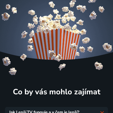
Co by vás mohlo zajímat
Jak Lepší.TV funguje a v čem je lepší?