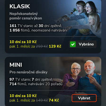
KLASIK
Nepřekonatelný
poměr cena/výkon
161
TV stanic
až
30
dní zpětně
1 856
filmů
neomezené nahrávání
10 dní za
10 Kč
Vybráno
pak 1. měsíc za
259 Kč
129 Kč
MINI
Pro nenáročné diváky
97
TV stanic
7
dní zpětně
714
filmů
nahrávání 20 pořadů
10 dní za
10 Kč
Vybrat
pak 1. měsíc za
149 Kč
74 Kč