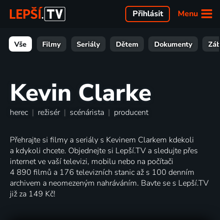
Menu
Přihlásit
Vše
Filmy
Seriály
Dětem
Dokumenty
Zá
Kevin Clarke
herec
|
režisér
|
scénárista
|
producent
Přehrajte si filmy a seriály s Kevinem Clarkem kdekoli
a kdykoli chcete. Objednejte si Lepší.TV a sledujte přes
internet ve vaší televizi, mobilu nebo na počítači
4 890 filmů a 176 televizních stanic až s 100 denním
archivem a neomezeným nahráváním. Bavte se s Lepší.TV
již za 149 Kč!