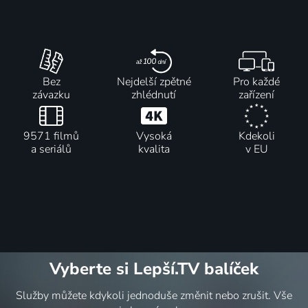
Bez
Nejdelší zpětné
Pro každé
závazku
zhlédnutí
zařízení
9571 filmů
Vysoká
Kdekoli
a seriálů
kvalita
v EU
Vyberte si Lepší.TV balíček
Služby můžete kdykoli jednoduše změnit nebo zrušit. Vše