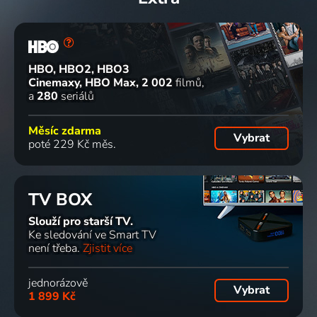
HBO, HBO2, HBO3
Cinemaxy, HBO Max
2 002
filmů
a
280
seriálů
Měsíc zdarma
Vybrat
poté 229 Kč měs.
TV BOX
Slouží pro starší TV.
Ke sledování ve Smart TV
není třeba.
Zjistit více
jednorázově
Vybrat
1 899 Kč