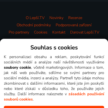
O Lepší.TV
Novinky
Recenze
Obchodní podmínky
Podporovaná zařízení
Pro partnery
Cookies
Kontakt
Darovat Lepší.TV
Videotéka
Souhlas s cookies
K personalizaci obsahu a reklam, poskytování funkcí
sociálních médií a analýze naší návštěvnosti využíváme
soubory cookie
, včetně marketingových. Informace o tom,
jak náš web používáte, sdílíme se svými partnery pro
sociální média, inzerci a analýzy. Partneři tyto údaje mohou
zkombinovat s dalšími informacemi, které jste jim poskytli
nebo které získali v důsledku toho, že používáte jejich
služby. Další informace naleznete v
zásadách používání
souborů cookies
.