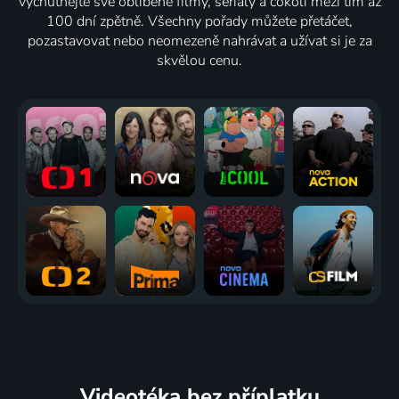
vychutnejte své oblíbené filmy, seriály a cokoli mezi tím až
100 dní zpětně. Všechny pořady můžete přetáčet,
pozastavovat nebo neomezeně nahrávat a užívat si je za
skvělou cenu.
Videotéka
bez příplatku