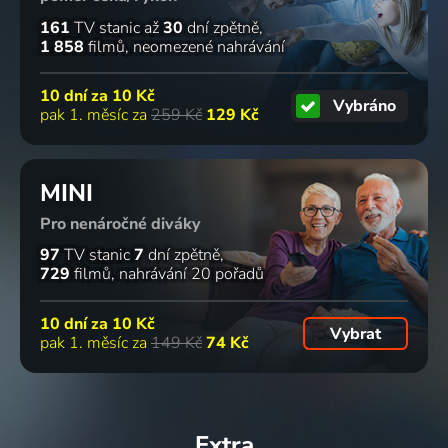
161
TV stanic
až
30
dní zpětně
1 858
filmů
neomezené nahrávání
10 dní za
10 Kč
Vybráno
pak 1. měsíc za
259 Kč
129 Kč
MINI
Pro nenáročné diváky
97
TV stanic
7
dní zpětně
729
filmů
nahrávání 20 pořadů
10 dní za
10 Kč
Vybrat
pak 1. měsíc za
149 Kč
74 Kč
Extra