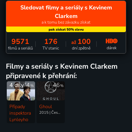
Sledovat filmy a seriály s Kevinem
Clarkem
a k tomu bez závazku získat
9571
176
100
až
dárek
filmů a seriálů
TV stanic
dní zpětně
filmy a seriály s Kevinem Clarkem
připravené k přehrání:
4 díly
74
46
%
%
Případy
Ghoul
inspektora
2015 | Česká republika, Ukrajina | Thriller, Horor
Lynleyho
2002-2005 | Velká Británie | Thriller, Drama, Krimi, Mysteriózní, Romantický