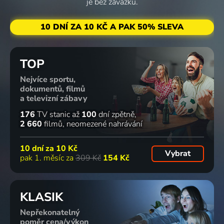
je bez závazku.
10 DNÍ ZA 10 KČ A PAK 50% SLEVA
TOP
Nejvíce sportu,
dokumentů, filmů
a televizní zábavy
176
TV stanic
až
100
dní zpětně
2 660
filmů
neomezené nahrávání
10 dní za
10 Kč
Vybrat
pak 1. měsíc za
309 Kč
154 Kč
KLASIK
Nepřekonatelný
poměr cena/výkon