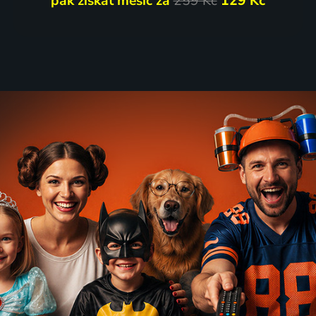
pak získat měsíc za
259 Kč
129 Kč