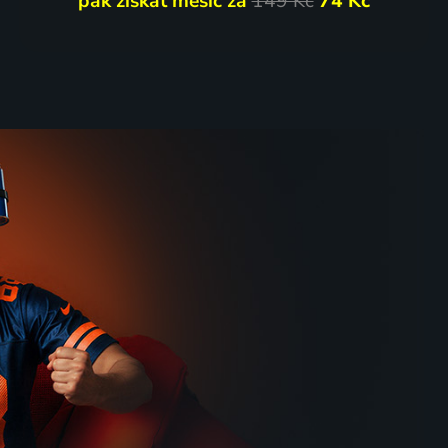
pak získat měsíc za
149 Kč
74 Kč