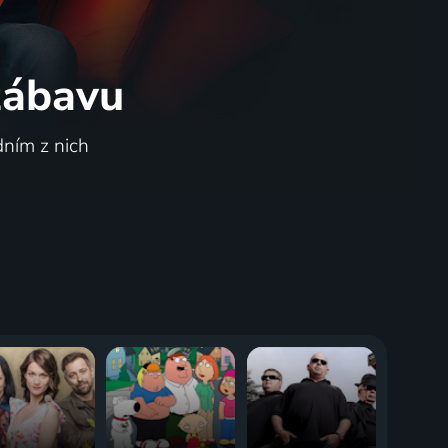
 zábavu
dním z nich