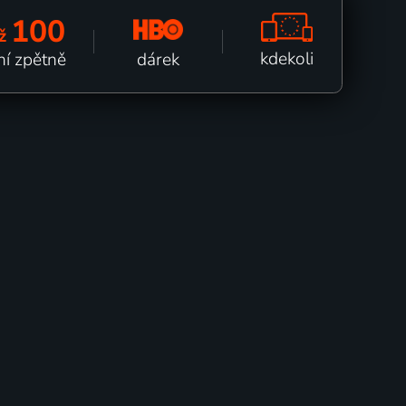
100
ž
kdekoli
dárek
ní zpětně