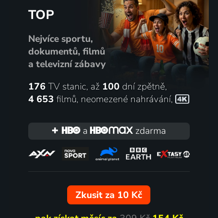
TOP
Nejvíce sportu,
dokumentů, filmů
a televizní zábavy
176
TV stanic, až
100
dní zpětně,
4 653
filmů
,
neomezené nahrávání
,
a
zdarma
Zkusit za 10 Kč