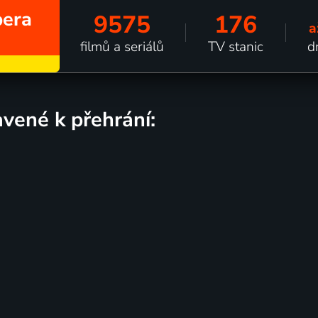
bera
9575
176
a
filmů a seriálů
TV stanic
d
avené k přehrání: