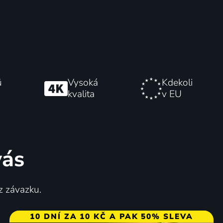
ů
Vysoká
Kdekoli
kvalita
v EU
vás
z závazku.
10 DNÍ ZA 10 KČ A PAK 50% SLEVA