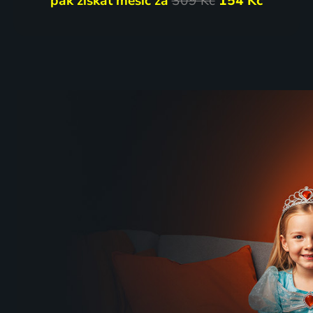
pak získat měsíc za
309 Kč
154 Kč