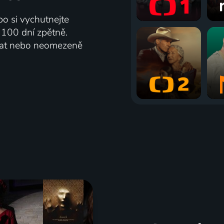
bo si vychutnejte
ž 100 dní zpětně.
vat nebo neomezeně