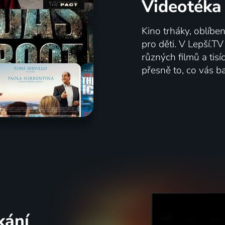
Videotéka
Kino trháky, oblíbe
pro děti. V Lepší.T
různých filmů a tis
přesně to, co vás ba
kání