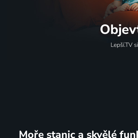
Objev
Lepší.TV s
Moře stanic
a skvělé fun