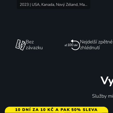
2023 | USA, Kanada, Nový Zéland, Maďarsko, Peru, Čína | Akční, Dobrodružný, Science Fiction
Bez
Nejdelší zpětné
závazku
zhlédnutí
Vy
Služby mů
10 DNÍ ZA 10 KČ A PAK 50% SLEVA