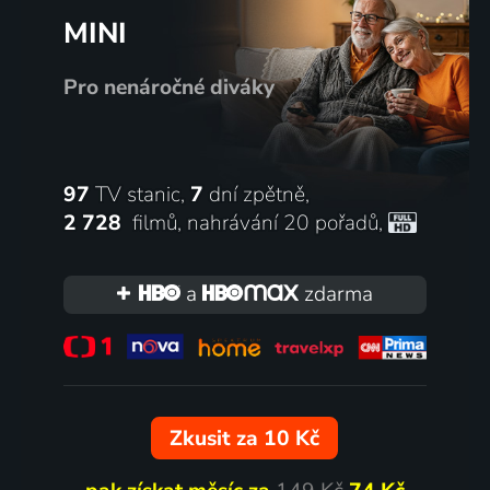
MINI
Pro nenáročné diváky
97
TV stanic,
7
dní zpětně,
2 728
filmů
,
nahrávání 20 pořadů
,
a
zdarma
Zkusit za 10 Kč