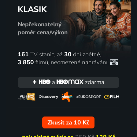
KLASIK
Nepřekonatelný
poměr cena/výkon
161
TV stanic, až
30
dní zpětně,
3 850
filmů
,
neomezené nahrávání
,
a
zdarma
Zkusit za 10 Kč