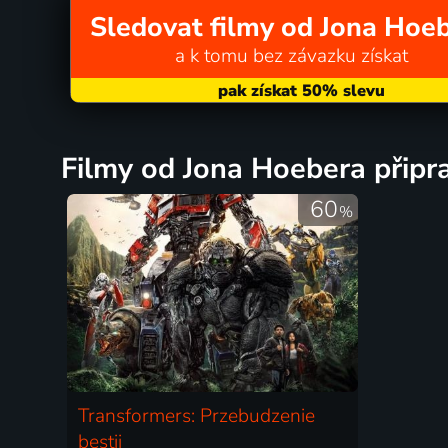
Sledovat filmy od Jona Hoe
a k tomu bez závazku získat
filmy od Jona Hoebera připr
60
%
Transformers: Przebudzenie
bestii