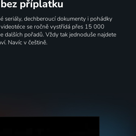
bez příplatku
né seriály, dechberoucí dokumenty i pohádky
V videotéce se ročně vystřídá přes 15 000
íce dalších pořadů. Vždy tak jednoduše najdete
ví. Navíc v češtině.