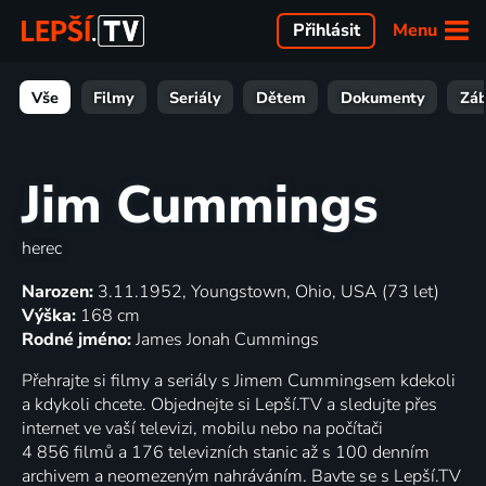
Menu
Přihlásit
Vše
Filmy
Seriály
Dětem
Dokumenty
Zá
Jim Cummings
herec
Narozen:
3.11.1952, Youngstown, Ohio, USA (73 let)
Výška:
168 cm
Rodné jméno:
James Jonah Cummings
Přehrajte si filmy a seriály s Jimem Cummingsem kdekoli
a kdykoli chcete. Objednejte si Lepší.TV a sledujte přes
internet ve vaší televizi, mobilu nebo na počítači
4 856 filmů a 176 televizních stanic až s 100 denním
archivem a neomezeným nahráváním. Bavte se s Lepší.TV