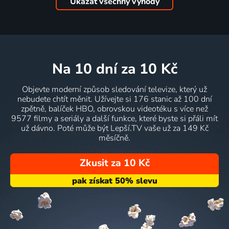
Ukázat všechny výhody
na 10 dní
za 10 Kč
Objevte moderní způsob sledování televize, který už
nebudete chtít měnit. Užívejte si 176 stanic až 100 dní
zpětně, balíček HBO, obrovskou videotéku s více než
9577 filmy a seriály a další funkce, které byste si přáli mít
už dávno. Poté může být Lepší.TV vaše už za 149 Kč
měsíčně.
Zkusit za 10 Kč