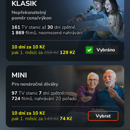
KLASIK
Nepřekonatelný
poměr cena/výkon
161
TV stanic
až
30
dní zpětně
1 869
filmů
neomezené nahrávání
10 dní za
10 Kč
Vybráno
pak 1. měsíc za
259 Kč
129 Kč
MINI
Pro nenáročné diváky
97
TV stanic
7
dní zpětně
724
filmů
nahrávání 20 pořadů
10 dní za
10 Kč
Vybrat
pak 1. měsíc za
149 Kč
74 Kč