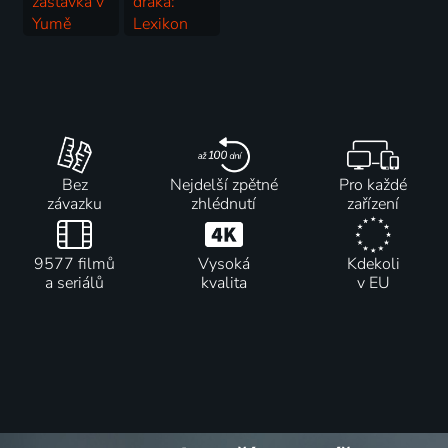
zastávka v
draka:
Yumě
Lexikon
2023 | USA | Krimi, Drama, Thriller
draků
2011 | USA | Animovaný, Dobrodružný, Fantasy, Komedie, Rodinný
Bez
Nejdelší zpětné
Pro každé
závazku
zhlédnutí
zařízení
9577 filmů
Vysoká
Kdekoli
a seriálů
kvalita
v EU