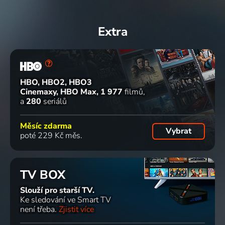
Extra
HBO, HBO2, HBO3
Cinemaxy, HBO Max
1 977
filmů
a
280
seriálů
Měsíc zdarma
Vybrat
poté 229 Kč měs.
TV BOX
Slouží pro starší TV.
Ke sledování ve Smart TV
není třeba.
Zjistit více