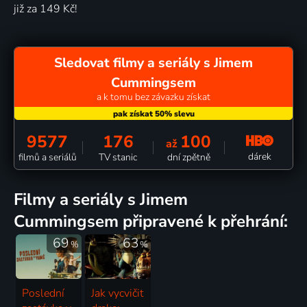
již za 149 Kč!
Sledovat filmy a seriály s Jimem
Cummingsem
a k tomu bez závazku získat
9577
176
100
až
dárek
filmů a seriálů
TV stanic
dní zpětně
filmy a seriály s Jimem
Cummingsem připravené k přehrání:
69
63
%
%
Poslední
Jak vycvičit