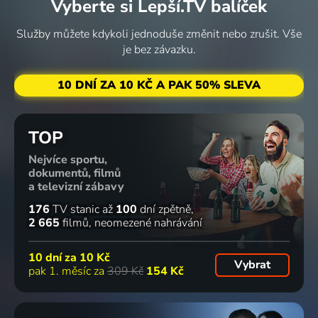
Vyberte si Lepší.TV balíček
Služby můžete kdykoli jednoduše změnit nebo zrušit. Vše
je bez závazku.
10 DNÍ ZA 10 KČ A PAK 50% SLEVA
TOP
Nejvíce sportu,
dokumentů, filmů
a televizní zábavy
176
TV stanic
až
100
dní zpětně
2 665
filmů
neomezené nahrávání
10 dní za
10 Kč
Vybrat
pak 1. měsíc za
309 Kč
154 Kč