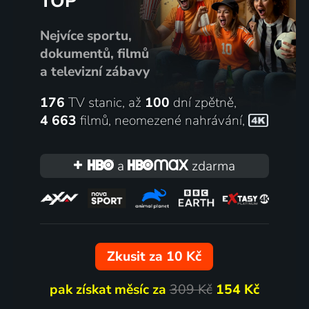
TOP
Nejvíce sportu,
dokumentů, filmů
a televizní zábavy
176
TV stanic, až
100
dní zpětně,
4 663
filmů
,
neomezené nahrávání
,
a
zdarma
Zkusit za 10 Kč
pak získat měsíc za
309 Kč
154 Kč