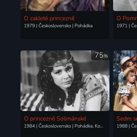
O zakleté princezně
O Pomn
1979 | Československo | Pohádka
1971 | Če
75
%
O princezně Solimánské
Sedm se
1984 | Československo | Pohádka, Komedie
1988 | Če