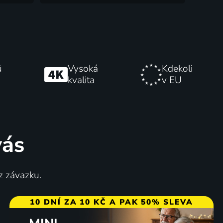
ů
Vysoká
Kdekoli
kvalita
v EU
vás
z závazku.
10 DNÍ ZA 10 KČ A PAK 50% SLEVA