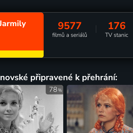
 Jarmily
9577
176
filmů a seriálů
TV stanic
urnovské připravené k přehrání:
78
%