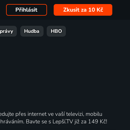
Přihlásit
Zkusit za 10 Kč
právy
Hudba
HBO
dujte přes internet ve vaší televizi, mobilu
ráváním. Bavte se s Lepší.TV již za 149 Kč!