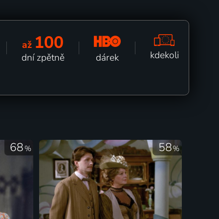
100
až
kdekoli
dárek
dní zpětně
68
58
%
%