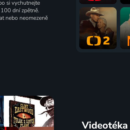
bo si vychutnejte
ž 100 dní zpětně.
vat nebo neomezeně
Videotéka