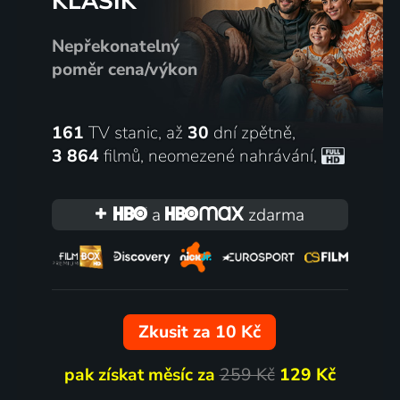
KLASIK
Nepřekonatelný
poměr cena/výkon
161
TV stanic, až
30
dní zpětně,
3 864
filmů
,
neomezené nahrávání
,
a
zdarma
Zkusit za 10 Kč
pak získat měsíc za
259 Kč
129 Kč