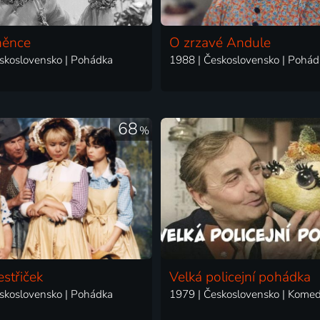
ěnce
O zrzavé Andule
skoslovensko | Pohádka
1988 | Československo | Pohád
68
%
střiček
Velká policejní pohádka
skoslovensko | Pohádka