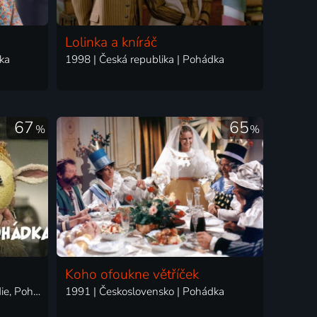
Lolinka a kníráč
ka
1998 | Česká republika | Pohádka
67
65
%
%
Koho ofoukne větříček
1979 | Československo | Komedie, Pohádka
1991 | Československo | Pohádka