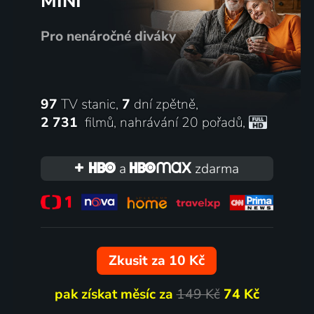
MINI
Pro nenáročné diváky
97
TV stanic,
7
dní zpětně,
2 731
filmů
,
nahrávání 20 pořadů
,
a
zdarma
Zkusit za 10 Kč
pak získat měsíc za
149 Kč
74 Kč