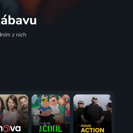
 zábavu
dním z nich