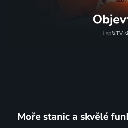
Objev
Lepší.TV s
Moře stanic
a skvělé fun