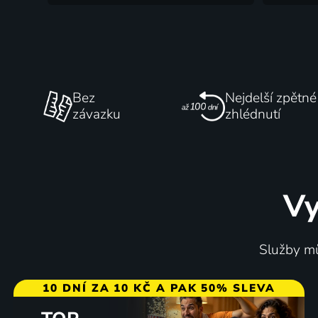
Bez
Nejdelší zpětné
závazku
zhlédnutí
Vy
Služby mů
10 DNÍ ZA 10 KČ A PAK 50% SLEVA