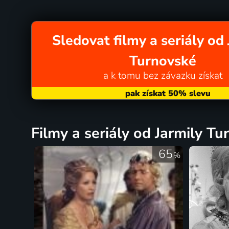
Sledovat filmy a seriály od
Turnovské
a k tomu bez závazku získat
filmy a seriály od Jarmily T
65
%