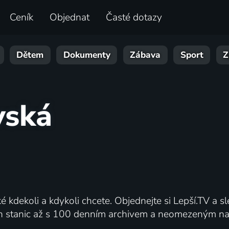
Ceník
Objednat
Časté dotazy
Dětem
Dokumenty
Zábava
Sport
Z
vská
é kdekoli a kdykoli chcete. Objednejte si Lepší.TV a sle
ch stanic až s 100 denním archivem a neomezeným nah