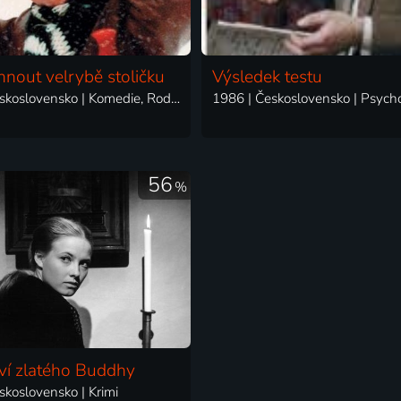
rhnout velrybě stoličku
Výsledek testu
1977 | Československo | Komedie, Rodinný
1986 | Československo | Psych
56
%
ví zlatého Buddhy
skoslovensko | Krimi