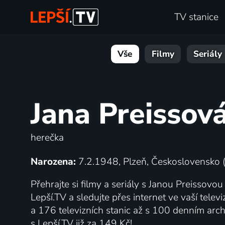
TV stanice
Vše
Filmy
Seriály
Jana Preissov
herečka
Narozena:
7.2.1948, Plzeň, Československo (
Přehrajte si filmy a seriály s Janou Preissovou
Lepší.TV a sledujte přes internet ve vaší telev
a 176 televizních stanic až s 100 denním a
s Lepší.TV již za 149 Kč!