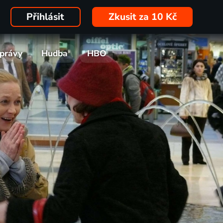
Přihlásit
Zkusit za 10 Kč
právy
Hudba
HBO