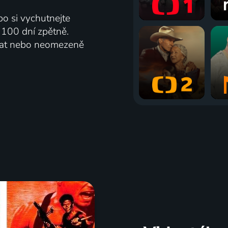
bo si vychutnejte
ž 100 dní zpětně.
vat nebo neomezeně