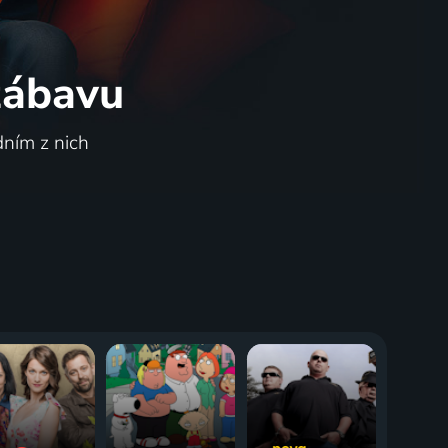
 zábavu
dním z nich