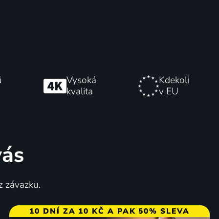
ů
Vysoká
Kdekoli
kvalita
v EU
vás
z závazku.
10 DNÍ ZA 10 KČ A PAK 50% SLEVA