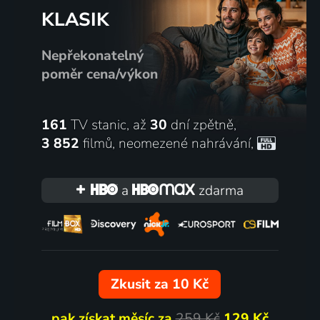
KLASIK
Nepřekonatelný
poměr cena/výkon
161
TV stanic, až
30
dní zpětně,
3 852
filmů
,
neomezené nahrávání
,
a
zdarma
Zkusit za 10 Kč
pak získat měsíc za
259 Kč
129 Kč