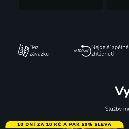
Bez
Nejdelší zpětné
závazku
zhlédnutí
Vy
Služby mů
10 DNÍ ZA 10 KČ A PAK 50% SLEVA