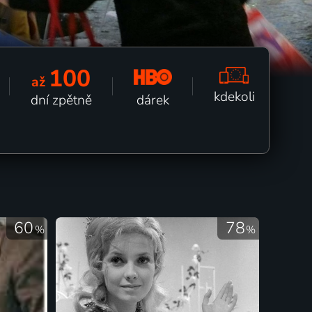
100
až
kdekoli
dárek
dní zpětně
60
78
%
%