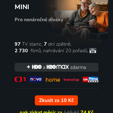
MINI
Pro nenáročné diváky
97
TV stanic,
7
dní zpětně,
2 730
filmů
,
nahrávání 20 pořadů
,
a
zdarma
Zkusit za 10 Kč
pak získat měsíc za
149 Kč
74 Kč