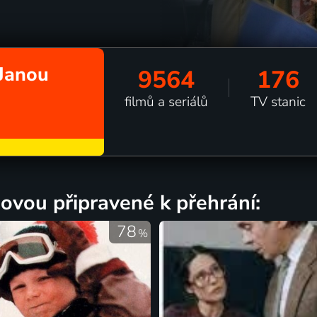
 Janou
9564
176
filmů a seriálů
TV stanic
ssovou připravené k přehrání:
78
%