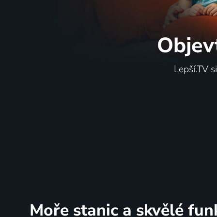
Objev
Lepší.TV s
Moře stanic
a skvělé fun