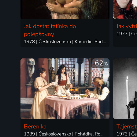
Jak dostat tatínka do
Jak vyt
polepšovny
1978 | Československo | Komedie, Rodinný
62
%
Berenika
Tajemst
1989 | Československo | Pohádka, Romantický
1973 | Če