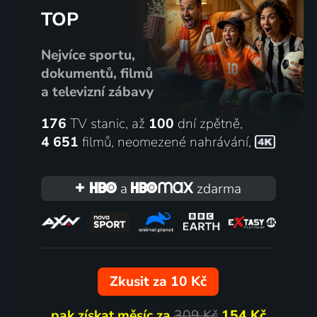
TOP
Nejvíce sportu,
dokumentů, filmů
a televizní zábavy
176
TV stanic, až
100
dní zpětně,
4 651
filmů
,
neomezené nahrávání
,
a
zdarma
Zkusit za 10 Kč
pak získat měsíc za
309 Kč
154 Kč