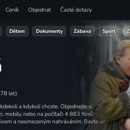
Ceník
Objednat
Časté dotazy
Dětem
Dokumenty
Zábava
Sport
Z
á
78 let)
 kdekoli a kdykoli chcete. Objednejte si
izi, mobilu nebo na počítači 4 883 filmů
rchivem a neomezeným nahráváním. Bavte se