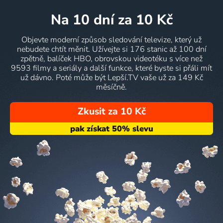
na 10 dní
za 10 Kč
Objevte moderní způsob sledování televize, který už
nebudete chtít měnit. Užívejte si 176 stanic až 100 dní
zpětně, balíček HBO, obrovskou videotéku s více než
9593 filmy a seriály a další funkce, které byste si přáli mít
už dávno. Poté může být Lepší.TV vaše už za 149 Kč
měsíčně.
Zkusit za 10 Kč