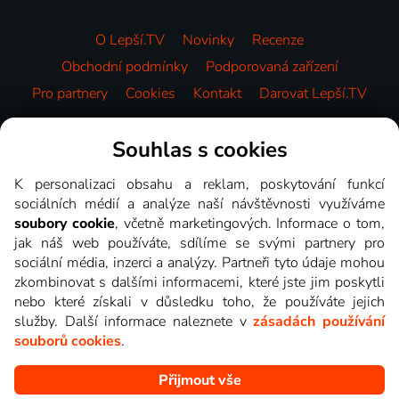
O Lepší.TV
Novinky
Recenze
Obchodní podmínky
Podporovaná zařízení
Pro partnery
Cookies
Kontakt
Darovat Lepší.TV
Videotéka
Souhlas s cookies
K personalizaci obsahu a reklam, poskytování funkcí
sociálních médií a analýze naší návštěvnosti využíváme
soubory cookie
, včetně marketingových. Informace o tom,
jak náš web používáte, sdílíme se svými partnery pro
sociální média, inzerci a analýzy. Partneři tyto údaje mohou
zkombinovat s dalšími informacemi, které jste jim poskytli
nebo které získali v důsledku toho, že používáte jejich
služby. Další informace naleznete v
zásadách používání
souborů cookies
.
Přijmout vše
Copyright © goNET s.r.o. Na tomto webu jsou zobrazovány
obrázky z pořadů TV stanic, které můžete sledovat v Lepší.TV.