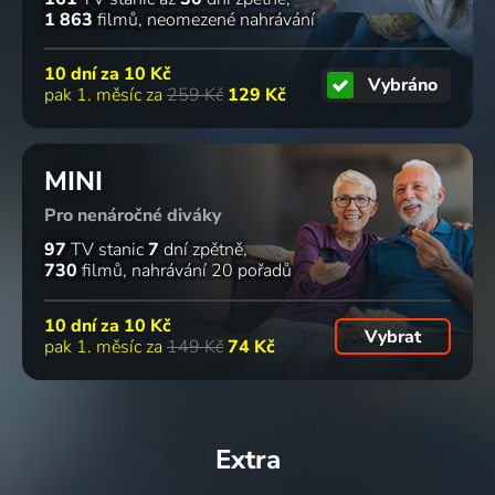
1 863
filmů
neomezené nahrávání
10 dní za
10 Kč
Vybráno
pak 1. měsíc za
259 Kč
129 Kč
MINI
Pro nenáročné diváky
97
TV stanic
7
dní zpětně
730
filmů
nahrávání 20 pořadů
10 dní za
10 Kč
Vybrat
pak 1. měsíc za
149 Kč
74 Kč
Extra