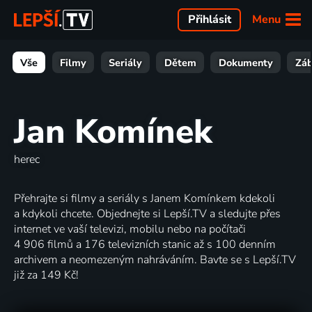
Menu
Přihlásit
Vše
Filmy
Seriály
Dětem
Dokumenty
Zá
Jan Komínek
herec
Přehrajte si filmy a seriály s Janem Komínkem kdekoli
a kdykoli chcete. Objednejte si Lepší.TV a sledujte přes
internet ve vaší televizi, mobilu nebo na počítači
4 906 filmů a 176 televizních stanic až s 100 denním
archivem a neomezeným nahráváním. Bavte se s Lepší.TV
již za 149 Kč!