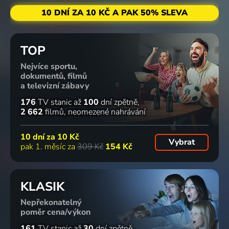
10 DNÍ ZA 10 KČ A PAK 50% SLEVA
TOP
Nejvíce sportu,
dokumentů, filmů
a televizní zábavy
176
TV stanic
až
100
dní zpětně
2 662
filmů
neomezené nahrávání
10 dní za
10 Kč
Vybrat
pak 1. měsíc za
309 Kč
154 Kč
KLASIK
Nepřekonatelný
poměr cena/výkon
161
TV stanic
až
30
dní zpětně