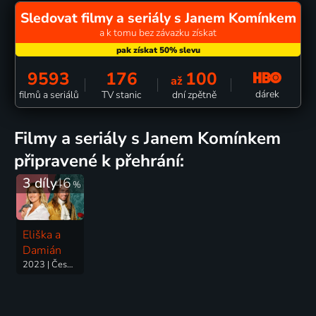
Sledovat filmy a seriály s Janem Komínkem
a k tomu bez závazku získat
9593
176
100
až
dárek
filmů a seriálů
TV stanic
dní zpětně
filmy a seriály s Janem Komínkem
připravené k přehrání:
3 díly
46
%
Eliška a
Damián
2023 | Česká republika | Romantický, Fantasy, Historický