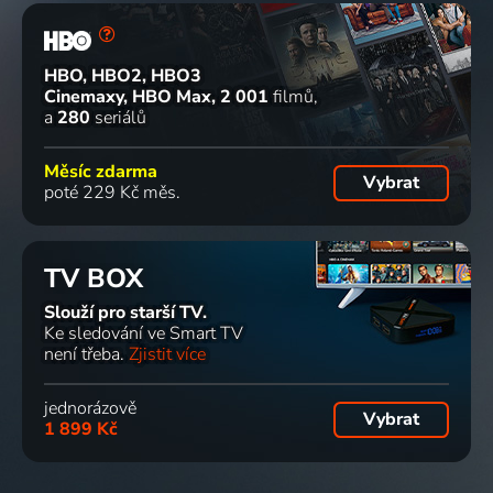
HBO, HBO2, HBO3
Cinemaxy, HBO Max
2 001
filmů
a
280
seriálů
Měsíc zdarma
Vybrat
poté 229 Kč měs.
TV BOX
Slouží pro starší TV.
Ke sledování ve Smart TV
není třeba.
Zjistit více
jednorázově
Vybrat
1 899 Kč