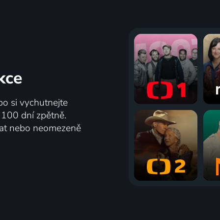
kce
bo si vychutnejte
ž 100 dní zpětně.
vat nebo neomezeně