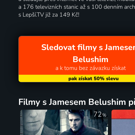
a 176 televizních stanic až s 100 denním a
s Lepší.TV již za 149 Kč!
Sledovat filmy s James
Belushim
a k tomu bez závazku získat
filmy s Jamesem Belushim př
72
%