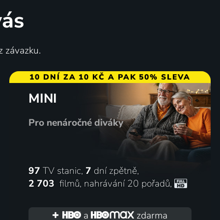
vás
z závazku.
10 DNÍ ZA 10 KČ A PAK 50% SLEVA
MINI
Pro nenáročné diváky
97
TV stanic,
7
dní zpětně,
2 703
filmů
,
nahrávání 20 pořadů
,
a
zdarma