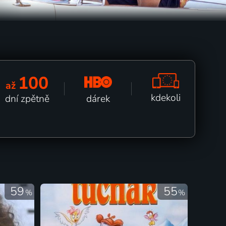
100
až
kdekoli
dárek
dní zpětně
59
55
%
%