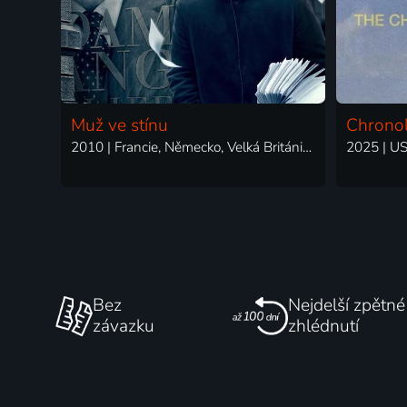
Muž ve stínu
Chronol
2010 | Francie, Německo, Velká Británie | Thriller, Drama, Krimi, Mysteriózní
Bez
Nejdelší zpětné
závazku
zhlédnutí