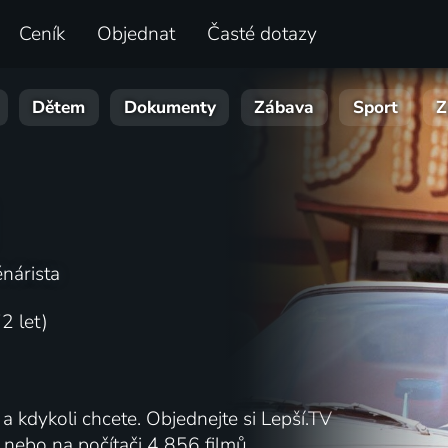
Ceník
Objednat
Časté dotazy
Dětem
Dokumenty
Zábava
Sport
Z
énárista
2 let)
a kdykoli chcete. Objednejte si Lepší.TV
lu nebo na počítači 4 856 filmů