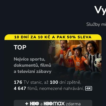
Vy
Služby mů
10 DNÍ ZA 10 KČ A PAK 50% SLEVA
TOP
Nejvíce sportu,
dokumentů, filmů
a televizní zábavy
176
TV stanic, až
100
dní zpětně,
4 647
filmů
,
neomezené nahrávání
,
a
zdarma