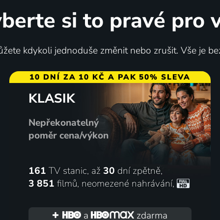
berte si to pravé pro 
žete kdykoli jednoduše změnit nebo zrušit. Vše je be
10 DNÍ ZA 10 KČ A PAK 50% SLEVA
KLASIK
Nepřekonatelný
poměr cena/výkon
161
TV stanic, až
30
dní zpětně,
3 851
filmů
,
neomezené nahrávání
,
a
zdarma