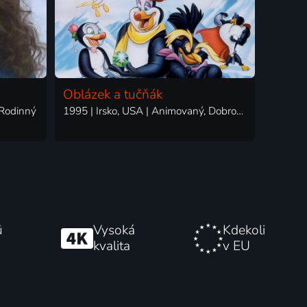
Oblázek a tučňák
 Rodinný
1995 | Irsko, USA | Animovaný, Dobrodružný, Komedie, Muzikály, Rodinný
ů
Vysoká
Kdekoli
kvalita
v EU