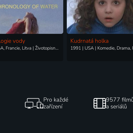
ogie vody
Kudrnatá holka
2025 | USA, Francie, Litva | Životopisný, Drama, Romantický
1991 | USA | Komedie, Drama,
Pro každé
9577 film
zařízení
a seriálů