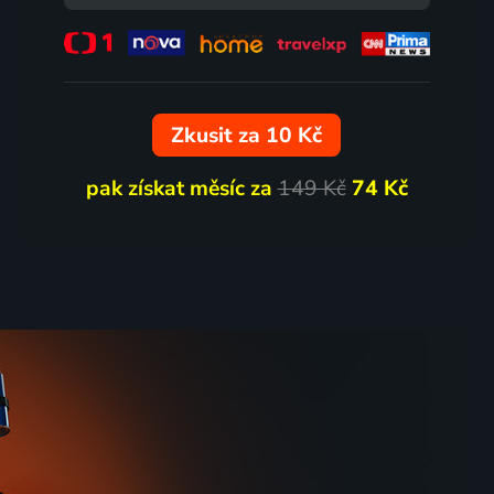
Zkusit za 10 Kč
pak získat měsíc za
149 Kč
74 Kč