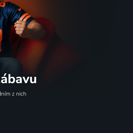
 zábavu
dním z nich