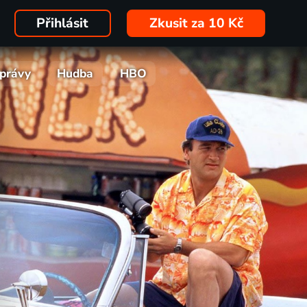
Přihlásit
Zkusit za 10 Kč
právy
Hudba
HBO