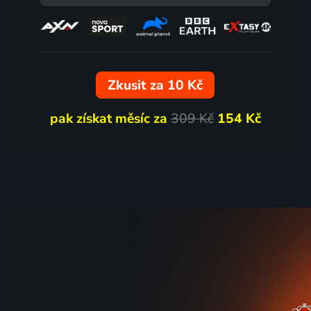
Zkusit za 10 Kč
pak získat měsíc za
309 Kč
154 Kč