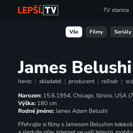
TV stanice
Vše
Filmy
Seriály
James Belushi
herec
|
skladatel
|
producent
|
režisér
|
sc
Narozen:
15.6.1954, Chicago, Illinois, USA (7
Výška:
180 cm
Rodné jméno:
James Adam Belushi
Přehrajte si filmy s Jamesem Belushim kdekoli 
a sledujte přes internet ve vaší televizi, mobi