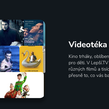
Videotéka
Kino trháky, oblíbe
pro děti. V Lepší.T
různých filmů a tis
přesně to, co vás ba