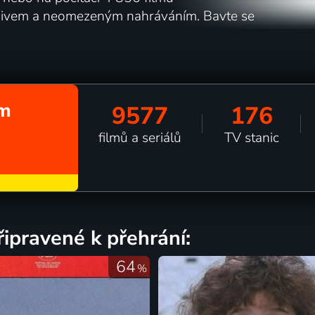
rchivem a neomezeným nahráváním. Bavte se
em
9577
176
filmů a seriálů
TV stanic
ipravené k přehrání:
64
%