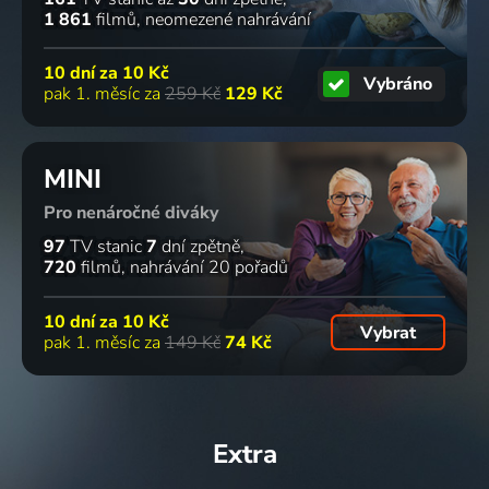
1 861
filmů
neomezené nahrávání
10 dní za
10 Kč
Vybráno
pak 1. měsíc za
259 Kč
129 Kč
MINI
Pro nenáročné diváky
97
TV stanic
7
dní zpětně
720
filmů
nahrávání 20 pořadů
10 dní za
10 Kč
Vybrat
pak 1. měsíc za
149 Kč
74 Kč
Extra