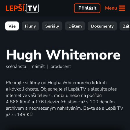
Menu
Přihlásit
Vše
Filmy
Seriály
Dětem
Dokumenty
Zá
Hugh Whitemore
scénárista
|
námět
|
producent
Přehrajte si filmy od Hugha Whitemoreho kdekoli
a kdykoli chcete. Objednejte si Lepší.TV a sledujte přes
internet ve vaší televizi, mobilu nebo na počítači
4 866 filmů a 176 televizních stanic až s 100 denním
archivem a neomezeným nahráváním. Bavte se s Lepší.TV
již za 149 Kč!