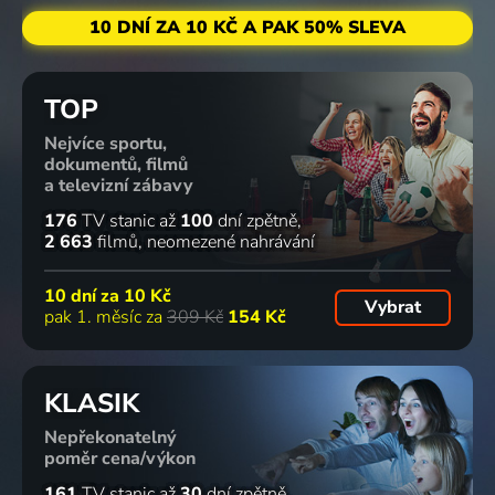
10 DNÍ ZA 10 KČ A PAK 50% SLEVA
TOP
Nejvíce sportu,
dokumentů, filmů
a televizní zábavy
176
TV stanic
až
100
dní zpětně
2 663
filmů
neomezené nahrávání
10 dní za
10 Kč
Vybrat
pak 1. měsíc za
309 Kč
154 Kč
KLASIK
Nepřekonatelný
poměr cena/výkon
161
TV stanic
až
30
dní zpětně