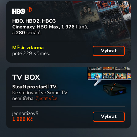
HBO, HBO2, HBO3
Cinemaxy, HBO Max
1 976
filmů
a
280
seriálů
Měsíc zdarma
Vybrat
poté 229 Kč měs.
TV BOX
Slouží pro starší TV.
Ke sledování ve Smart TV
není třeba.
Zjistit více
jednorázově
Vybrat
1 899 Kč