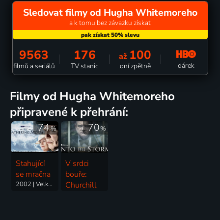
Sledovat filmy od Hugha Whitemoreho
a k tomu bez závazku získat
9563
176
100
až
dárek
filmů a seriálů
TV stanic
dní zpětně
filmy od Hugha Whitemoreho
připravené k přehrání:
74
70
%
%
Stahující
V srdci
se mračna
bouře:
2002 | Velká Británie, USA | Drama, Historický
Churchill
ve válce
2009 | Velká Británie, USA | Drama, Historický, Válečný, Životopisný