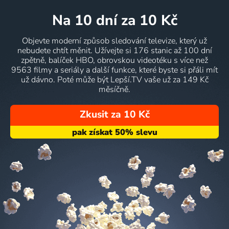
na 10 dní
za 10 Kč
Objevte moderní způsob sledování televize, který už
nebudete chtít měnit. Užívejte si 176 stanic až 100 dní
zpětně, balíček HBO, obrovskou videotéku s více než
9563 filmy a seriály a další funkce, které byste si přáli mít
už dávno. Poté může být Lepší.TV vaše už za 149 Kč
měsíčně.
Zkusit za 10 Kč