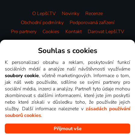
O Lepší.TV
Novinky
Recenze
Obchodní podmínky
Podporovaná zařízení
Pro partnery
Cookies
Kontakt
Darovat Lepší.TV
Videotéka
Souhlas s cookies
K personalizaci obsahu a reklam, poskytování funkcí
sociálních médií a analýze naší návštěvnosti využíváme
soubory cookie
, včetně marketingových. Informace o tom,
jak náš web používáte, sdílíme se svými partnery pro
sociální média, inzerci a analýzy. Partneři tyto údaje mohou
zkombinovat s dalšími informacemi, které jste jim poskytli
nebo které získali v důsledku toho, že používáte jejich
služby. Další informace naleznete v
zásadách používání
souborů cookies
.
Přijmout vše
Copyright © goNET s.r.o. Na tomto webu jsou zobrazovány
obrázky z pořadů TV stanic, které můžete sledovat v Lepší.TV.