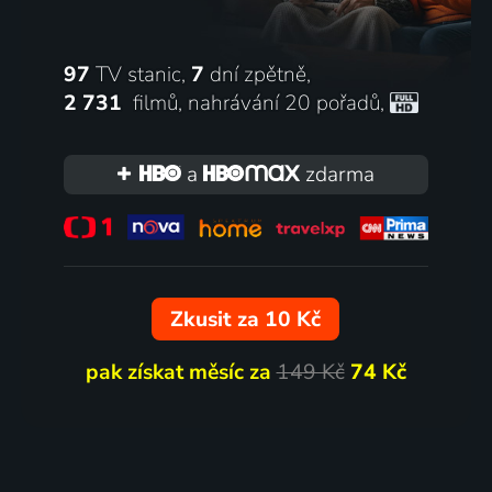
97
TV stanic,
7
dní zpětně,
2 731
filmů
,
nahrávání 20 pořadů
,
a
zdarma
Zkusit za 10 Kč
pak získat měsíc za
149 Kč
74 Kč