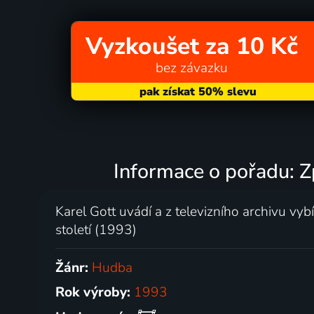
Vyzkoušet za 10 Kč
bez závazku
Informace o pořadu: Z
Karel Gott uvádí a z televizního archivu vybí
století (1993)
Žánr:
Hudba
Rok výroby:
1993