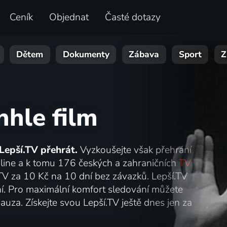
Ceník
Objednat
Časté dotazy
Dětem
Dokumenty
Zábava
Sport
Z
nhle film
Lepší.TV přehrát.
Vyzkoušejte však přehrání
online a k tomu 176 českých a zahraničních
TV
.TV za 10 Kč na 10 dní bez závazků. Lepší.TV
lání. Pro maximální komfort sledování můžete
auza. Získejte svou Lepší.TV ještě dnes jen za