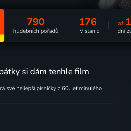
790
176
až
hudebních pořadů
TV stanic
dní z
pátky si dám tenhle film
rá své nejlepší písničky z 60. let minulého