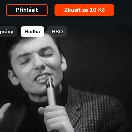
Přihlásit
Zkusit za 10 Kč
právy
Hudba
HBO