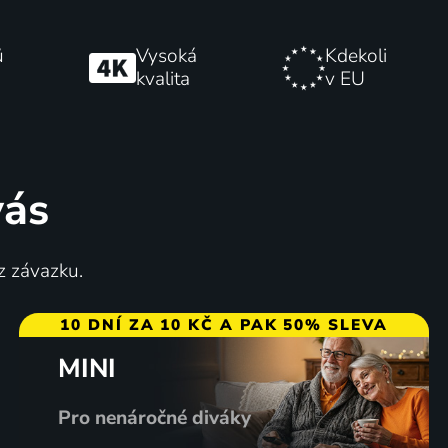
ů
Vysoká
Kdekoli
kvalita
v EU
vás
z závazku.
10 DNÍ ZA 10 KČ A PAK 50% SLEVA
MINI
Pro nenáročné diváky