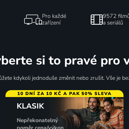
Pro každé
9572 film
zařízení
a seriálů
berte si to pravé pro 
žete kdykoli jednoduše změnit nebo zrušit. Vše je be
10 DNÍ ZA 10 KČ A PAK 50% SLEVA
KLASIK
Nepřekonatelný
poměr cena/výkon