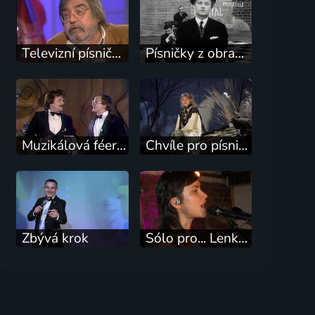
Televizní písničky a songy Zdeňka Rytíře
Písničky z obrazovky
Muzikálová féerie
Chvíle pro písničku
Zbývá krok
Sólo pro... Lenku Dusilovou