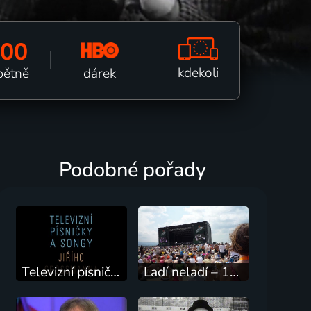
100
kdekoli
dárek
pětně
Podobné pořady
Televizní písničky a songy Jiřího Grossmanna
Ladí neladí – 10 let Pohody