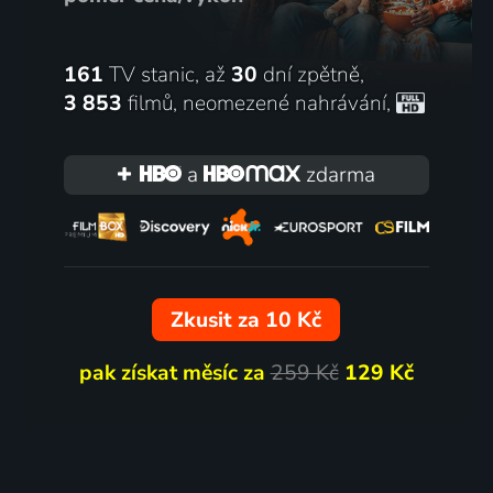
161
TV stanic, až
30
dní zpětně,
3 853
filmů
,
neomezené nahrávání
,
a
zdarma
Zkusit za 10 Kč
pak získat měsíc za
259 Kč
129 Kč