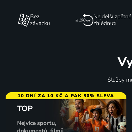
Bez
Nejdelší zpětné
závazku
zhlédnutí
Vy
Služby mů
10 DNÍ ZA 10 KČ A PAK 50% SLEVA
TOP
Nejvíce sportu,
dokumentů, filmů