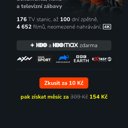
a televizní zábavy
176
TV stanic, až
100
dní zpětně,
4 652
filmů
,
neomezené nahrávání
,
a
zdarma
Zkusit za 10 Kč
pak získat měsíc za
309 Kč
154 Kč