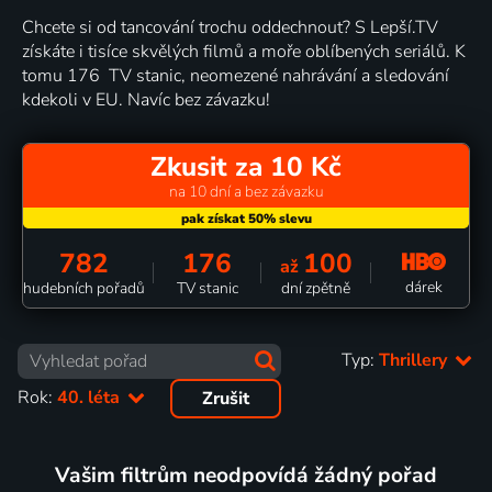
Chcete si od tancování trochu oddechnout? S Lepší.TV
získáte i tisíce skvělých filmů a moře oblíbených seriálů. K
tomu 176 TV stanic, neomezené nahrávání a sledování
kdekoli v EU. Navíc bez závazku!
Zkusit za 10 Kč
na 10 dní a bez závazku
782
176
100
až
dárek
hudebních pořadů
TV stanic
dní zpětně
Typ:
Thrillery
Rok:
40. léta
Zrušit
Vašim filtrům neodpovídá žádný pořad