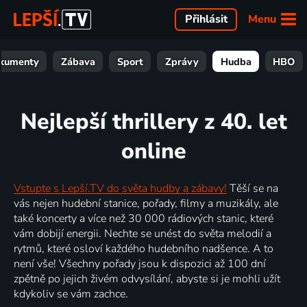
Menu
Přihlásit
kumenty
Zábava
Sport
Zprávy
Hudba
HBO
Nejlepší thrillery z 40. let
online
Vstupte s Lepší.TV do světa hudby a zábavy!
Těší se na
vás nejen hudební stanice, pořady, filmy a muzikály, ale
také koncerty a více než 30 000 rádiových stanic, které
vám dobijí energii. Nechte se unést do světa melodií a
rytmů, které osloví každého hudebního nadšence. A to
není vše! Všechny pořady jsou k dispozici až 100 dní
zpětně po jejich živém odvysílání, abyste si je mohli užít
kdykoliv se vám zachce.