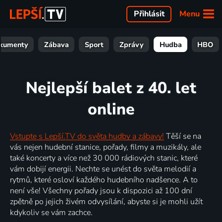
Menu
Přihlásit
kumenty
Zábava
Sport
Zprávy
Hudba
HBO
Nejlepší balet z 40. let
online
Vstupte s Lepší.TV do světa hudby a zábavy!
Těší se na
vás nejen hudební stanice, pořady, filmy a muzikály, ale
také koncerty a více než 30 000 rádiových stanic, které
vám dobijí energii. Nechte se unést do světa melodií a
rytmů, které osloví každého hudebního nadšence. A to
není vše! Všechny pořady jsou k dispozici až 100 dní
zpětně po jejich živém odvysílání, abyste si je mohli užít
kdykoliv se vám zachce.