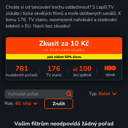
Chcete si od tancování trochu oddechnout? S Lepší.TV
získáte i tisíce skvělých filmů a moře oblíbených seriálů. K
tomu 176 TV stanic, neomezené nahrávání a sledování
kdekoli v EU. Navíc bez závazku!
Zkusit za 10 Kč
na 10 dní a bez závazku
781
176
100
až
dárek
hudebních pořadů
TV stanic
dní zpětně
Typ:
Balet
Rok:
40. léta
Zrušit
Vašim filtrům neodpovídá žádný pořad