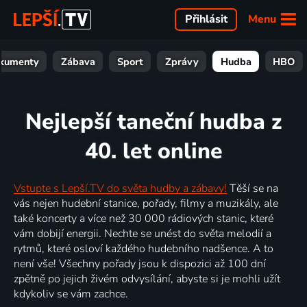
Menu
Přihlásit
kumenty
Zábava
Sport
Zprávy
Hudba
HBO
Nejlepší taneční hudba z
40. let online
Vstupte s Lepší.TV do světa hudby a zábavy!
Těší se na
vás nejen hudební stanice, pořady, filmy a muzikály, ale
také koncerty a více než 30 000 rádiových stanic, které
vám dobijí energii. Nechte se unést do světa melodií a
rytmů, které osloví každého hudebního nadšence. A to
není vše! Všechny pořady jsou k dispozici až 100 dní
zpětně po jejich živém odvysílání, abyste si je mohli užít
kdykoliv se vám zachce.