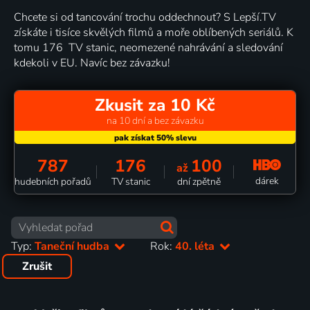
Chcete si od tancování trochu oddechnout? S Lepší.TV
získáte i tisíce skvělých filmů a moře oblíbených seriálů. K
tomu 176 TV stanic, neomezené nahrávání a sledování
kdekoli v EU. Navíc bez závazku!
Zkusit za 10 Kč
na 10 dní a bez závazku
787
176
100
až
dárek
hudebních pořadů
TV stanic
dní zpětně
Typ:
Taneční hudba
Rok:
40. léta
Zrušit