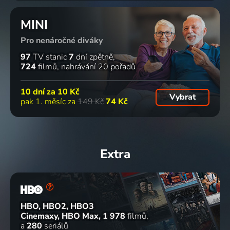
MINI
Pro nenáročné diváky
97
TV stanic
7
dní zpětně
724
filmů
nahrávání 20 pořadů
10 dní za
10 Kč
Vybrat
pak 1. měsíc za
149 Kč
74 Kč
Extra
HBO, HBO2, HBO3
Cinemaxy, HBO Max
1 978
filmů
a
280
seriálů