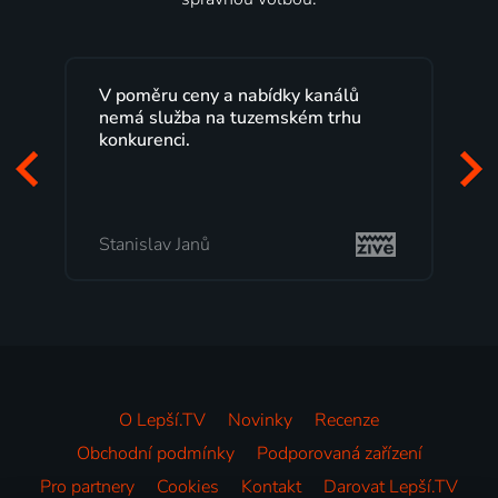
Lepší.TV sleduji už několik let s
maximální spokojeností. Velký výběr
programů a nemuset běžet k TV na
začátek programu, to je přesně to, co
mi vyhovuje.
Milada Tomešová
O Lepší.TV
Novinky
Recenze
Obchodní podmínky
Podporovaná zařízení
Pro partnery
Cookies
Kontakt
Darovat Lepší.TV