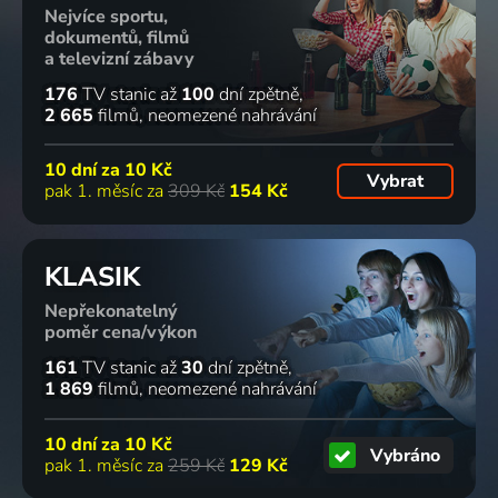
Nejvíce sportu,
dokumentů, filmů
a televizní zábavy
176
TV stanic
až
100
dní zpětně
2 665
filmů
neomezené nahrávání
10 dní za
10 Kč
Vybrat
pak 1. měsíc za
309 Kč
154 Kč
KLASIK
Nepřekonatelný
poměr cena/výkon
161
TV stanic
až
30
dní zpětně
1 869
filmů
neomezené nahrávání
10 dní za
10 Kč
Vybráno
pak 1. měsíc za
259 Kč
129 Kč