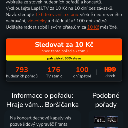
vybírejte ze stovek hudebních pořadů a koncertů.
Vyzkoušejte Lepší.TV za 10 Kč na 10 dní bez závazků.
Navíc sledujte
176 televizních stanic
včetně neomezeného
nahrávání,
videotéky
a zhlédnutí až 100 dní zpětně.
Udělejte radost sobě i svým přátelům za
10 Kč
měsíčně.
Sledovat za 10 Kč
ihned tento pořad a k tomu
793
176
100
dárek
hudebních pořadů
TV stanic
dní zpětně
Informace o pořadu:
Podobné
Hraje vám... Boršičanka
pořady
Na koncert dechové kapely vás
Fešáci v Lucerně
PÁTEČNÍ POSEZENÍ S PEPÍKY
pozve lidový vypravěč Franta