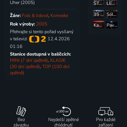
Uher (2005)
ŠTAFLE
LETNÍ PÓDIA
35 let Spirituál kvintetu
Sólo pro... Glena Hansarda
Žánr:
Folk & lidové
,
Komedie
Rok výroby:
2005
Kapura
Pavel Bobek - 60 let v americkém století
Přehrajte si tento pořad vysílaný
v televizi
12.4.2026
01:16
Stanice dostupná v balíčcích:
MINI (7 dní zpětně)
,
KLASIK
(30 dní zpětně)
,
TOP (100 dní
zpětně)
Bez
Nejdelší zpětné
Pro každé
závazku
zhlédnutí
zařízení