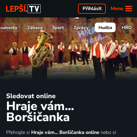
Menu
Přihlásit
kumenty
Zábava
Sport
Zprávy
Hudba
HBO
Sledovat online
Hraje vám...
Boršičanka
Přehrajte si
Hraje vám... Boršičanka online
nebo si