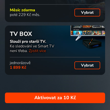
Měsíc zdarma
Vybrat
poté 229 Kč měs.
TV BOX
Slouží pro starší TV.
Ke sledování ve Smart TV
není třeba.
Zjistit více
jednorázově
Vybrat
1 899 Kč
Aktivovat za
10 Kč