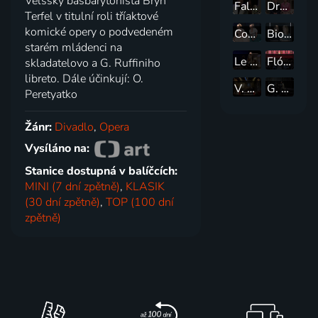
Velšský basbarytonista Bryn
Fallait pas le dire
Drôle de genre
Terfel v titulní roli tříaktové
komické opery o podvedeném
Comme il vous plaira
Biographie: un jeu
starém mládenci na
Le manteau de Janis
Flórez zpívá před milánským Dómem
skladatelovo a G. Ruffiniho
libreto. Dále účinkují: O.
V. Bellini: Norma
G. Verdi: Nabucco
Peretyatko
Žánr:
Divadlo
,
Opera
Vysíláno na:
Stanice dostupná v balíčcích:
MINI (7 dní zpětně)
,
KLASIK
(30 dní zpětně)
,
TOP (100 dní
zpětně)