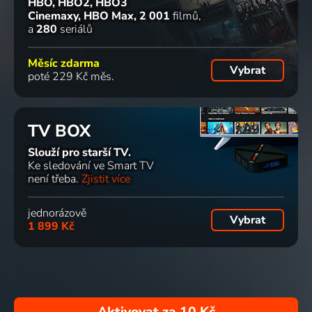
HBO, HBO2, HBO3
Cinemaxy, HBO Max
2 001
filmů
a
280
seriálů
Měsíc zdarma
Vybrat
poté 229 Kč měs.
TV BOX
Slouží pro starší TV.
Ke sledování ve Smart TV
není třeba.
Zjistit více
jednorázově
Vybrat
1 899 Kč