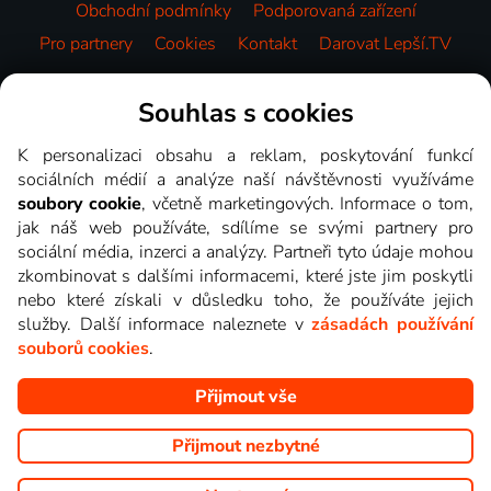
Obchodní podmínky
Podporovaná zařízení
Pro partnery
Cookies
Kontakt
Darovat Lepší.TV
Videotéka
Souhlas s cookies
K personalizaci obsahu a reklam, poskytování funkcí
sociálních médií a analýze naší návštěvnosti využíváme
soubory cookie
, včetně marketingových. Informace o tom,
jak náš web používáte, sdílíme se svými partnery pro
sociální média, inzerci a analýzy. Partneři tyto údaje mohou
zkombinovat s dalšími informacemi, které jste jim poskytli
nebo které získali v důsledku toho, že používáte jejich
služby. Další informace naleznete v
zásadách používání
souborů cookies
.
Přijmout vše
Copyright © goNET s.r.o. Na tomto webu jsou zobrazovány
obrázky z pořadů TV stanic, které můžete sledovat v Lepší.TV.
Přijmout nezbytné