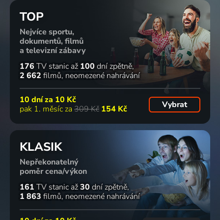
TOP
Nejvíce sportu,
dokumentů, filmů
a televizní zábavy
176
TV stanic
až
100
dní zpětně
2 662
filmů
neomezené nahrávání
10 dní za
10 Kč
Vybrat
pak 1. měsíc za
309 Kč
154 Kč
KLASIK
Nepřekonatelný
poměr cena/výkon
161
TV stanic
až
30
dní zpětně
1 863
filmů
neomezené nahrávání