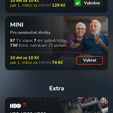
10 dní za
10 Kč
Vybráno
pak 1. měsíc za
259 Kč
129 Kč
MINI
Pro nenáročné diváky
97
TV stanic
7
dní zpětně
730
filmů
nahrávání 20 pořadů
10 dní za
10 Kč
Vybrat
pak 1. měsíc za
149 Kč
74 Kč
Extra