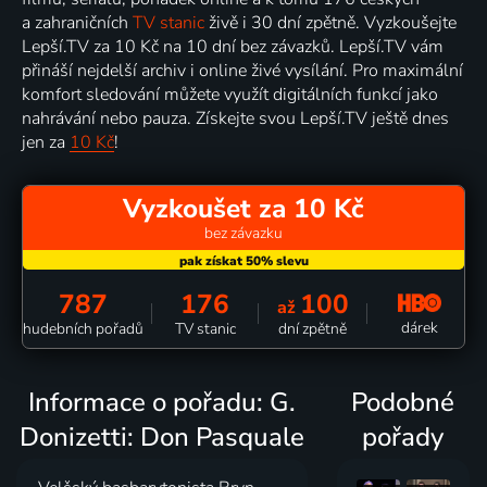
a zahraničních
TV stanic
živě i 30 dní zpětně. Vyzkoušejte
Lepší.TV za 10 Kč na 10 dní bez závazků. Lepší.TV vám
přináší nejdelší archiv i online živé vysílání. Pro maximální
komfort sledování můžete využít digitálních funkcí jako
nahrávání nebo pauza. Získejte svou Lepší.TV ještě dnes
jen za
10 Kč
!
Vyzkoušet za 10 Kč
bez závazku
787
176
100
až
dárek
hudebních pořadů
TV stanic
dní zpětně
Informace o pořadu: G.
Podobné
Donizetti: Don Pasquale
pořady