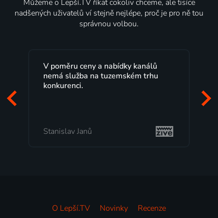
Můžeme o Lepší.TV říkat cokoliv chceme, ale tisíce
nadšených uživatelů ví stejně nejlépe, proč je pro ně tou
správnou volbou.
V poměru ceny a nabídky kanálů
nemá služba na tuzemském trhu
konkurenci.
Stanislav Janů
O Lepší.TV
Novinky
Recenze