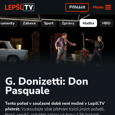
Menu
Přihlásit
kumenty
Zábava
Sport
Zprávy
Hudba
HBO
G. Donizetti: Don
Pasquale
Tento pořad v současné době není možné v Lepší.TV
přehrát.
Vyzkoušejte však přehrání tisíců jiných pořadů,
filmů, seriálů, pohádek online a k tomu 176 českých