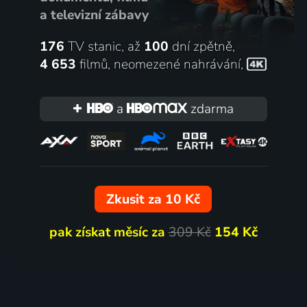
a televizní zábavy
176
TV stanic, až
100
dní zpětně,
4 653
filmů
,
neomezené nahrávání
,
a
zdarma
Zkusit za 10 Kč
pak získat měsíc za
309 Kč
154 Kč