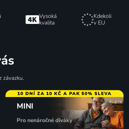
ů
Vysoká
Kdekoli
kvalita
v EU
vás
z závazku.
10 DNÍ ZA 10 KČ A PAK 50% SLEVA
MINI
Pro nenáročné diváky