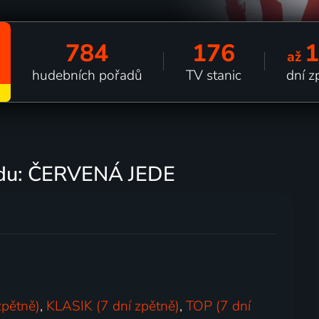
784
176
až
hudebních pořadů
TV stanic
dní z
adu: ČERVENÁ JEDE
zpětně)
,
KLASIK (7 dní zpětně)
,
TOP (7 dní