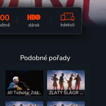
100
kdekoli
dárek
pětně
Podobné pořady
Jiří Tichota: Zdál se mi sen
ZLATÝ ŠLÁGR 2026