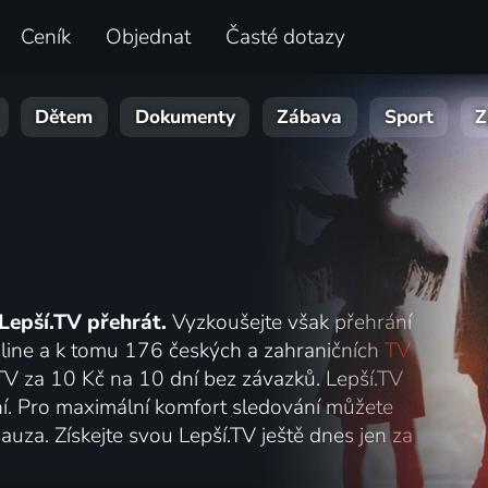
Ceník
Objednat
Časté dotazy
Dětem
Dokumenty
Zábava
Sport
Z
Lepší.TV přehrát.
Vyzkoušejte však přehrání
online a k tomu 176 českých a zahraničních
TV
.TV za 10 Kč na 10 dní bez závazků. Lepší.TV
lání. Pro maximální komfort sledování můžete
auza. Získejte svou Lepší.TV ještě dnes jen za