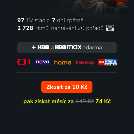
97
TV stanic,
7
dní zpětně,
2 728
filmů
,
nahrávání 20 pořadů
,
a
zdarma
Zkusit za 10 Kč
pak získat měsíc za
149 Kč
74 Kč