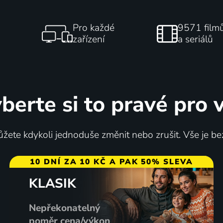
Pro každé
9571 film
zařízení
a seriálů
berte si to pravé pro 
žete kdykoli jednoduše změnit nebo zrušit. Vše je be
10 DNÍ ZA 10 KČ A PAK 50% SLEVA
KLASIK
Nepřekonatelný
poměr cena/výkon