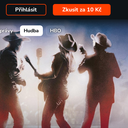
Přihlásit
Zkusit za 10 Kč
právy
Hudba
HBO