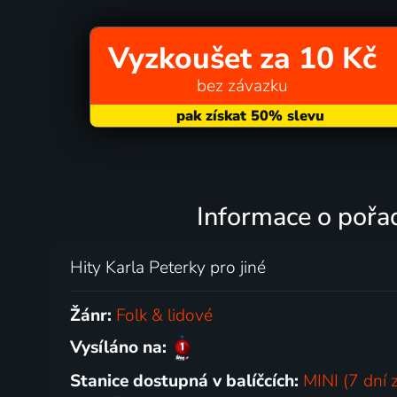
Vyzkoušet za 10 Kč
bez závazku
Informace o poř
Hity Karla Peterky pro jiné
Žánr:
Folk & lidové
Vysíláno na:
Stanice dostupná v balíčcích:
MINI (7 dní 