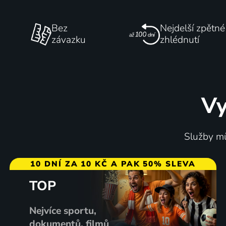
Bez
Nejdelší zpětné
závazku
zhlédnutí
Vy
Služby mů
10 DNÍ ZA 10 KČ A PAK 50% SLEVA
TOP
Nejvíce sportu,
dokumentů, filmů