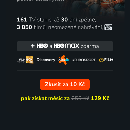
161
TV stanic, až
30
dní zpětně,
3 850
filmů
,
neomezené nahrávání
,
a
zdarma
Zkusit za 10 Kč
pak získat měsíc za
259 Kč
129 Kč