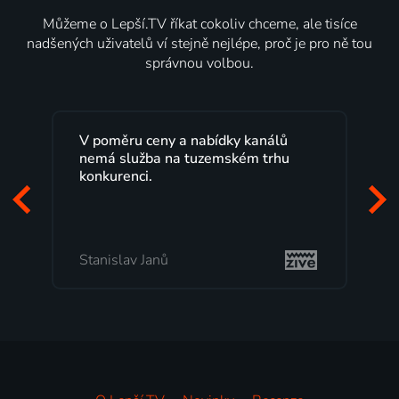
Můžeme o Lepší.TV říkat cokoliv chceme, ale tisíce
nadšených uživatelů ví stejně nejlépe, proč je pro ně tou
správnou volbou.
lů
Lepší.TV sleduji už několik let s
hu
maximální spokojeností. Velký výběr
programů a nemuset běžet k TV na
začátek programu, to je přesně to, co
mi vyhovuje.
Milada Tomešová