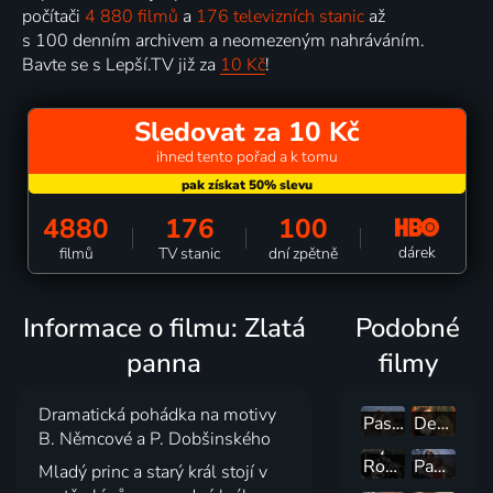
počítači
4 880 filmů
a
176 televizních stanic
až
s 100 denním archivem a neomezeným nahráváním.
Bavte se s Lepší.TV již za
10 Kč
!
Sledovat za 10 Kč
ihned tento pořad a k tomu
4880
176
100
dárek
filmů
TV stanic
dní zpětně
Informace o filmu: Zlatá
Podobné
panna
filmy
Dramatická pohádka na motivy
Pastýřská pohádka
Deváté srdce
B. Němcové a P. Dobšinského
Rozsudky soudce Ooky
Panenka z vltavské tůně
Mladý princ a starý král stojí v