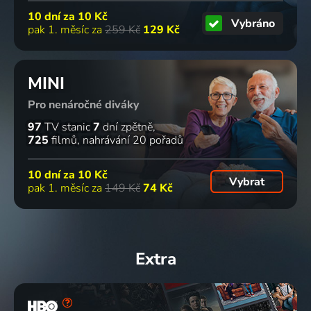
10 dní za
10 Kč
Vybráno
pak 1. měsíc za
259 Kč
129 Kč
MINI
Pro nenáročné diváky
97
TV stanic
7
dní zpětně
725
filmů
nahrávání 20 pořadů
10 dní za
10 Kč
Vybrat
pak 1. měsíc za
149 Kč
74 Kč
Extra