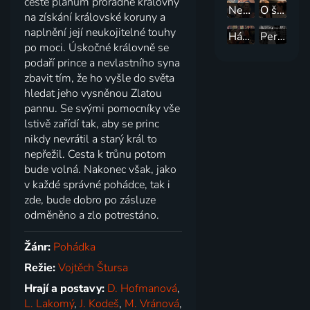
cestě plánům proradné královny
Nezbedná pohádka
O štěstí a kráse
na získání královské koruny a
naplnění její neukojitelné touhy
Hádání s Hadovkou
Perly a růže
po moci. Úskočné královně se
podaří prince a nevlastního syna
zbavit tím, že ho vyšle do světa
hledat jeho vysněnou Zlatou
pannu. Se svými pomocníky vše
lstivě zařídí tak, aby se princ
nikdy nevrátil a starý král to
nepřežil. Cesta k trůnu potom
bude volná. Nakonec však, jako
v každé správné pohádce, tak i
zde, bude dobro po zásluze
odměněno a zlo potrestáno.
Žánr:
Pohádka
Režie:
Vojtěch Štursa
Hrají a postavy:
D. Hofmanová
,
L. Lakomý
,
J. Kodeš
,
M. Vránová
,