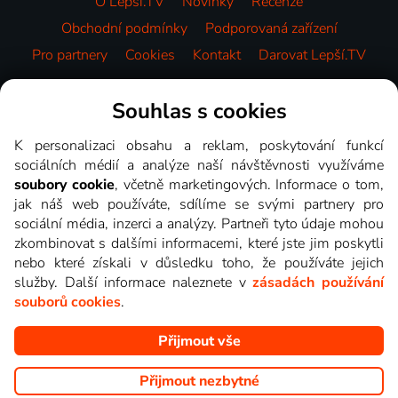
O Lepší.TV
Novinky
Recenze
Obchodní podmínky
Podporovaná zařízení
Pro partnery
Cookies
Kontakt
Darovat Lepší.TV
Videotéka
Souhlas s cookies
K personalizaci obsahu a reklam, poskytování funkcí
sociálních médií a analýze naší návštěvnosti využíváme
soubory cookie
, včetně marketingových. Informace o tom,
jak náš web používáte, sdílíme se svými partnery pro
sociální média, inzerci a analýzy. Partneři tyto údaje mohou
zkombinovat s dalšími informacemi, které jste jim poskytli
nebo které získali v důsledku toho, že používáte jejich
služby. Další informace naleznete v
zásadách používání
souborů cookies
.
Přijmout vše
Copyright © goNET s.r.o. Na tomto webu jsou zobrazovány
obrázky z pořadů TV stanic, které můžete sledovat v Lepší.TV.
Přijmout nezbytné