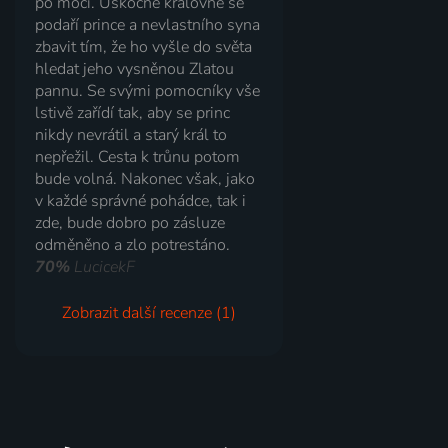
po moci. Úskočné královně se
podaří prince a nevlastního syna
zbavit tím, že ho vyšle do světa
hledat jeho vysněnou Zlatou
pannu. Se svými pomocníky vše
lstivě zařídí tak, aby se princ
nikdy nevrátil a starý král to
nepřežil. Cesta k trůnu potom
bude volná. Nakonec však, jako
v každé správné pohádce, tak i
zde, bude dobro po zásluze
odměněno a zlo potrestáno.
70%
LucicekF
Zobrazit další recenze (1)