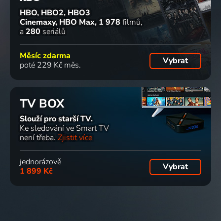
HBO, HBO2, HBO3
Cinemaxy, HBO Max
1 978
filmů
a
280
seriálů
Měsíc zdarma
Vybrat
poté 229 Kč měs.
TV BOX
Slouží pro starší TV.
Ke sledování ve Smart TV
není třeba.
Zjistit více
jednorázově
Vybrat
1 899 Kč