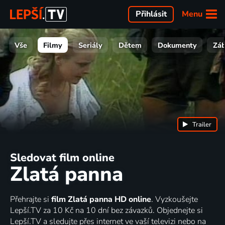
Menu
Přihlásit
Vše
Filmy
Seriály
Dětem
Dokumenty
Zá
Trailer
Sledovat film online
Zlatá panna
Přehrajte si
film Zlatá panna HD online
. Vyzkoušejte
Lepší.TV za 10 Kč na 10 dní bez závazků. Objednejte si
Lepší.TV a sledujte přes internet ve vaší televizi nebo na