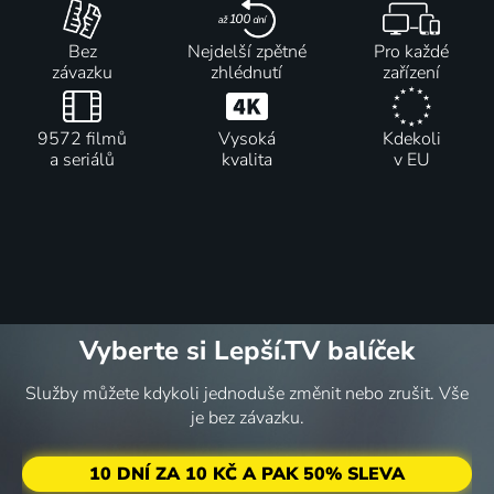
Bez
Nejdelší zpětné
Pro každé
závazku
zhlédnutí
zařízení
9572 filmů
Vysoká
Kdekoli
a seriálů
kvalita
v EU
Vyberte si Lepší.TV balíček
Služby můžete kdykoli jednoduše změnit nebo zrušit. Vše
je bez závazku.
10 DNÍ ZA 10 KČ A PAK 50% SLEVA