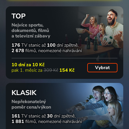
TOP
Nejvíce sportu,
dokumentů, filmů
a televizní zábavy
176
TV stanic
až
100
dní zpětně
2 678
filmů
neomezené nahrávání
10 dní za
10 Kč
Vybrat
pak 1. měsíc za
309 Kč
154 Kč
KLASIK
Nepřekonatelný
poměr cena/výkon
161
TV stanic
až
30
dní zpětně
1 881
filmů
neomezené nahrávání