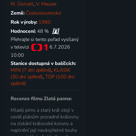
M. Donutil
,
V. Hauser
Země:
Československo
Rok výroby:
1980
Hodnocení:
48 %
Přehrajte si tento pořad vysílaný
v televizi
6.7.2026
10:00
Stanice dostupná v balíčcích:
MINI (7 dní zpětně)
,
KLASIK
(30 dní zpětně)
,
TOP (100 dní
zpětně)
Recenze filmu Zlatá panna:
Mladý princ a starý král stojí v
cestě plánům proradné královny
na získání královské koruny a
naplnění její neukojitelné touhy