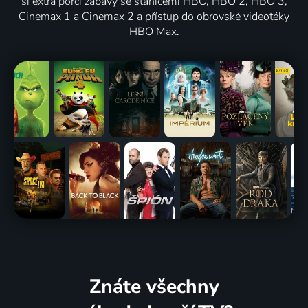
si extra porci zábavy se stanicemi HBO, HBO 2, HBO 3,
Cinemax 1 a Cinemax 2 a přístup do obrovské videotéky
HBO Max.
Znáte všechny