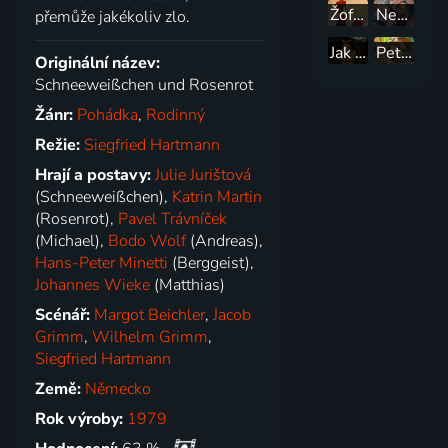
Žofka a její dobrodružství I.
Nezbedná pohádka
přemůže jakékoliv zlo.
Jak dostat tatínka do polepšovny
Pettson a Fiškus 1+2
Originální název:
Schneeweißchen und Rosenrot
Žánr:
Pohádka
,
Rodinný
Režie:
Siegfried Hartmann
Hrají a postavy:
Julie Jurištová
(Schneeweißchen),
Katrin Martin
(Rosenrot),
Pavel Trávníček
(Michael),
Bodo Wolf
(Andreas),
Hans-Peter Minetti
(Berggeist),
Johannes Wieke
(Matthias)
Scénář:
Margot Beichler
,
Jacob
Grimm
,
Wilhelm Grimm
,
Siegfried Hartmann
Země:
Německo
Rok výroby:
1979