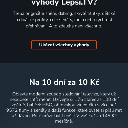
výhody Lepší.TV?
Třeba originální znění, dabing, skryté titulky, dětské
a divácké profily, celé seriály, rádia nebo rychlost
přehrávání. A to zdaleka není všechno.
Ukázat všechny výhody
na 10 dní
za 10 Kč
Objevte moderní způsob sledování televize, který už
nebudete chtít měnit. Užívejte si 176 stanic až 100 dní
zpětně, balíček HBO, obrovskou videotéku s více než
9572 filmy a seriály a další funkce, které byste si přáli mít
už dávno. Poté může být Lepší.TV vaše už za 149 Kč
měsíčně.