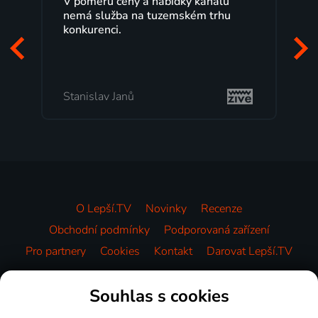
y a nabídky kanálů
Lepší.TV sleduji už několik 
na tuzemském trhu
maximální spokojeností. V
programů a nemuset běžet
začátek programu, to je pře
mi vyhovuje.
Milada Tomešová
O Lepší.TV
Novinky
Recenze
Obchodní podmínky
Podporovaná zařízení
Pro partnery
Cookies
Kontakt
Darovat Lepší.TV
Videotéka
Souhlas s cookies