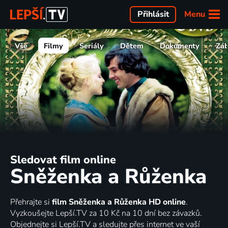
Menu
Přihlásit
Vše
Filmy
Seriály
Dětem
Dokumenty
Zá
Sledovat film online
Sněženka a Růženka
Přehrajte si
film Sněženka a Růženka HD online
.
Vyzkoušejte Lepší.TV za 10 Kč na 10 dní bez závazků.
Objednejte si Lepší.TV a sledujte přes internet ve vaší