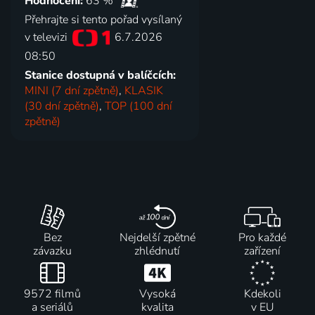
Hodnocení:
63 %
Přehrajte si tento pořad vysílaný
v televizi
6.7.2026
08:50
Stanice dostupná v balíčcích:
MINI (7 dní zpětně)
,
KLASIK
(30 dní zpětně)
,
TOP (100 dní
zpětně)
Bez
Nejdelší zpětné
Pro každé
závazku
zhlédnutí
zařízení
9572 filmů
Vysoká
Kdekoli
a seriálů
kvalita
v EU