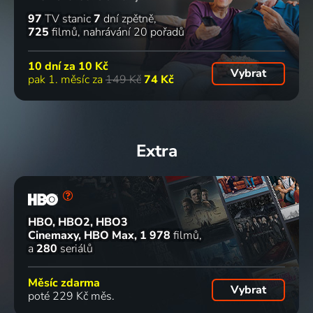
97
TV stanic
7
dní zpětně
725
filmů
nahrávání 20 pořadů
10 dní za
10 Kč
Vybrat
pak 1. měsíc za
149 Kč
74 Kč
Extra
HBO, HBO2, HBO3
Cinemaxy, HBO Max
1 978
filmů
a
280
seriálů
Měsíc zdarma
Vybrat
poté 229 Kč měs.