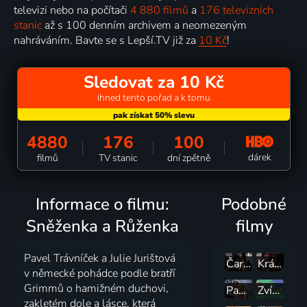
televizi nebo na počítači
4 880 filmů
a
176 televizních
stanic
až s 100 denním archivem a neomezeným
nahráváním. Bavte se s Lepší.TV již za
10 Kč
!
Sledovat za 10 Kč
ihned tento pořad a k tomu
4880
176
100
dárek
filmů
TV stanic
dní zpětně
Informace o filmu:
Podobné
Sněženka a Růženka
filmy
Pavel Trávníček a Julie Jurištová
Čarovné dědictví
Kráľovská rozprávka
v německé pohádce podle bratří
Grimmů o hamižném duchovi,
Panenka z vltavské tůně
Zvířáci
zakletém dole a lásce, která