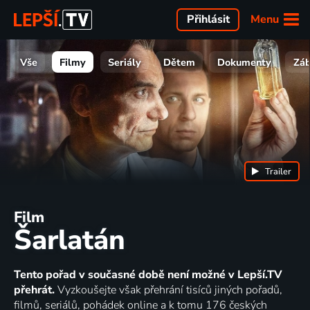
Menu
Přihlásit
Vše
Filmy
Seriály
Dětem
Dokumenty
Zá
Trailer
Film
Šarlatán
Tento pořad v současné době není možné v Lepší.TV
přehrát.
Vyzkoušejte však přehrání tisíců jiných pořadů,
filmů, seriálů, pohádek online a k tomu 176 českých