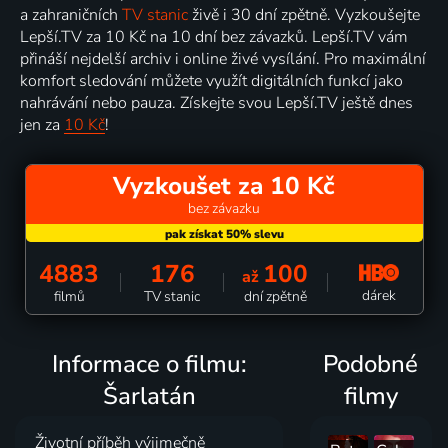
a zahraničních
TV stanic
živě i 30 dní zpětně. Vyzkoušejte
Lepší.TV za 10 Kč na 10 dní bez závazků. Lepší.TV vám
přináší nejdelší archiv i online živé vysílání. Pro maximální
komfort sledování můžete využít digitálních funkcí jako
nahrávání nebo pauza. Získejte svou Lepší.TV ještě dnes
jen za
10 Kč
!
Vyzkoušet za 10 Kč
bez závazku
4883
176
100
až
dárek
filmů
TV stanic
dní zpětně
Informace o filmu:
Podobné
Šarlatán
filmy
Životní příběh výjimečně