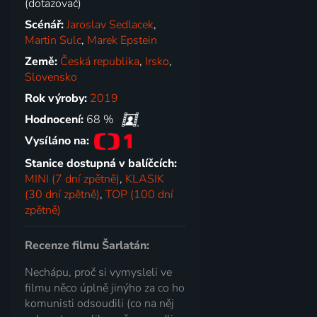
(dotazovač)
Scénář:
Jaroslav Sedlacek
,
Martin Sulc
,
Marek Epstein
Země:
Česká republika
,
Irsko
,
Slovensko
Rok výroby:
2019
Hodnocení:
68 %
Vysíláno na:
Stanice dostupná v balíčcích:
MINI (7 dní zpětně)
,
KLASIK
(30 dní zpětně)
,
TOP (100 dní
zpětně)
Recenze filmu Šarlatán:
Nechápu, proč si vymysleli ve
filmu něco úplně jinýho za co ho
komunisti odsoudili (co na něj