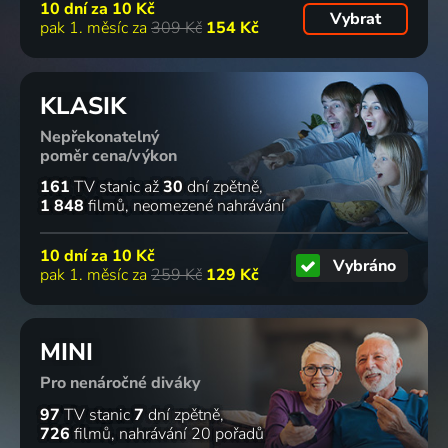
10 dní za
10 Kč
Vybrat
pak 1. měsíc za
309 Kč
154 Kč
KLASIK
Nepřekonatelný
poměr cena/výkon
161
TV stanic
až
30
dní zpětně
1 848
filmů
neomezené nahrávání
10 dní za
10 Kč
Vybráno
pak 1. měsíc za
259 Kč
129 Kč
MINI
Pro nenáročné diváky
97
TV stanic
7
dní zpětně
726
filmů
nahrávání 20 pořadů