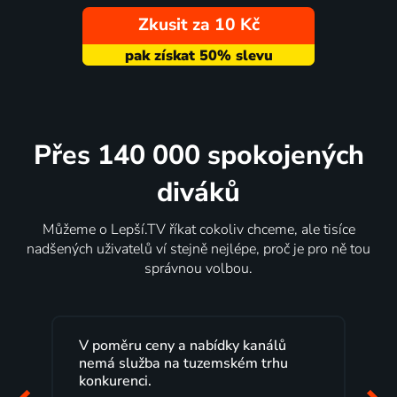
Zkusit za 10 Kč
Přes 140 000 spokojených
diváků
Můžeme o Lepší.TV říkat cokoliv chceme, ale tisíce
nadšených uživatelů ví stejně nejlépe, proč je pro ně tou
správnou volbou.
Lepší.TV sleduji už několik let s
maximální spokojeností. Velký výběr
programů a nemuset běžet k TV na