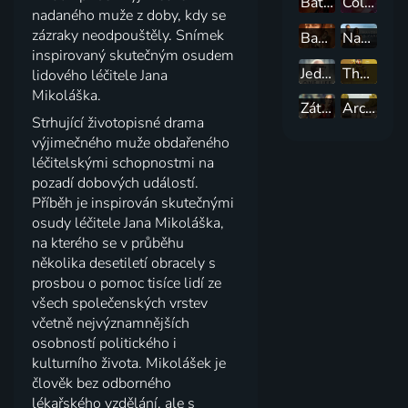
Bathory
Colette: Příběh vášně
nadaného muže z doby, kdy se
zázraky neodpouštěly. Snímek
Bastard
Navždy s vámi
inspirovaný skutečným osudem
Jeden život
The Apprentice: Příběh Trumpa
lidového léčitele Jana
Mikoláška.
Zátopek
Architekt
Strhující životopisné drama
výjimečného muže obdařeného
léčitelskými schopnostmi na
pozadí dobových událostí.
Příběh je inspirován skutečnými
osudy léčitele Jana Mikoláška,
na kterého se v průběhu
několika desetiletí obracely s
prosbou o pomoc tisíce lidí ze
všech společenských vrstev
včetně nejvýznamnějších
osobností politického i
kulturního života. Mikolášek je
člověk bez odborného
lékařského vzdělání, ale s