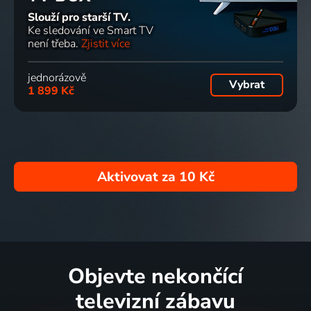
Slouží pro starší TV.
Ke sledování ve Smart TV
není třeba.
Zjistit více
jednorázově
Vybrat
1 899 Kč
Aktivovat za
10 Kč
Objevte nekončící
televizní zábavu