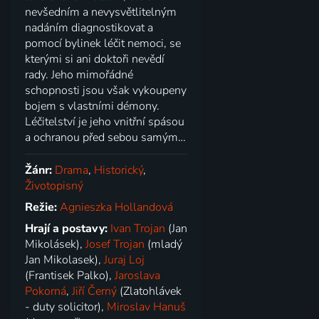
nevšedním a nevysvětlitelným
nadáním diagnostiko­vat a
pomocí bylinek léčit nemoci, se
kterými si ani doktoři nevědí
rady. Jeho mimořádné
schopnosti jsou však vykoupeny
bojem s vlastními démony.
Léčitelství je jeho vnitřní spásou
a ochranou před sebou samým…
Žánr:
Drama
,
Historický
,
Životopisný
Režie:
Agnieszka Hollandová
Hrají a postavy:
Ivan Trojan
(Jan
Mikolásek),
Josef Trojan
(mladý
Jan Mikolasek),
Juraj Loj
(Frantisek Palko),
Jaroslava
Pokorná
,
Jiří Černý
(Zlatohlávek
- duty solicitor),
Miroslav Hanuš