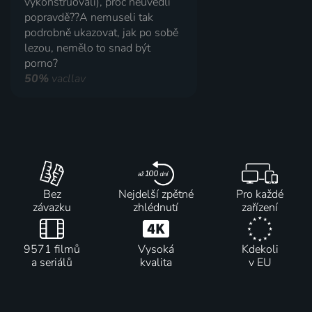
vykonstruovali), proč neuvedli
popravdě??A nemuseli tak
podrobně ukazovat, jak po sobě
lezou, nemělo to snad být
porno?
50%
vacllav
Bez
Nejdelší zpětné
Pro každé
závazku
zhlédnutí
zařízení
9571 filmů
Vysoká
Kdekoli
a seriálů
kvalita
v EU