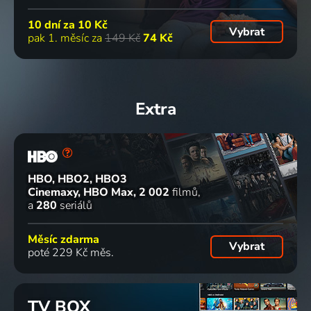
10 dní za
10 Kč
Vybrat
pak 1. měsíc za
149 Kč
74 Kč
Extra
HBO, HBO2, HBO3
Cinemaxy, HBO Max
2 002
filmů
a
280
seriálů
Měsíc zdarma
Vybrat
poté 229 Kč měs.
TV BOX