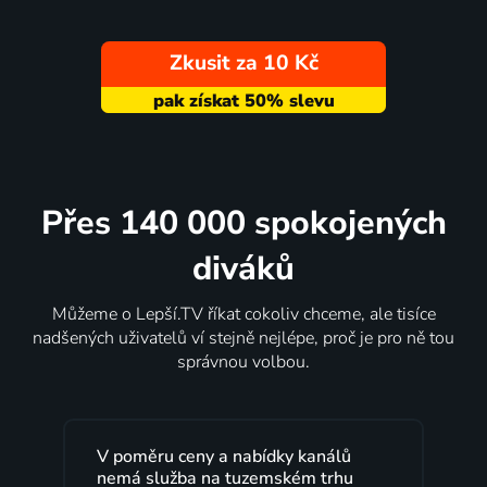
Zkusit za 10 Kč
Přes 140 000 spokojených
diváků
Můžeme o Lepší.TV říkat cokoliv chceme, ale tisíce
nadšených uživatelů ví stejně nejlépe, proč je pro ně tou
správnou volbou.
bídky kanálů
Lepší.TV sleduji už několik let s
zemském trhu
maximální spokojeností. Velký v