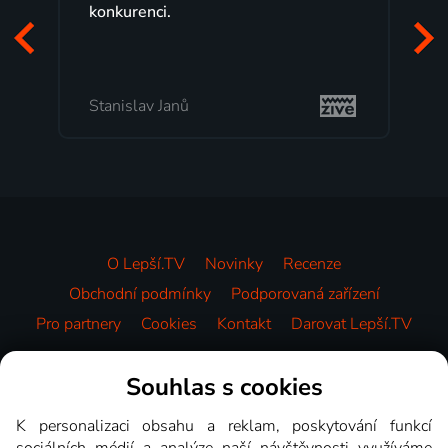
programů a nemuset běžet k TV
začátek programu, to je přesně t
mi vyhovuje.
Milada Tomešová
O Lepší.TV
Novinky
Recenze
Obchodní podmínky
Podporovaná zařízení
Pro partnery
Cookies
Kontakt
Darovat Lepší.TV
Videotéka
Souhlas s cookies
K personalizaci obsahu a reklam, poskytování funkcí