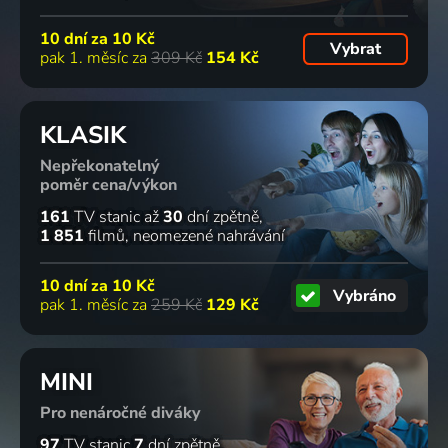
10 dní za
10 Kč
Vybrat
pak 1. měsíc za
309 Kč
154 Kč
KLASIK
Nepřekonatelný
poměr cena/výkon
161
TV stanic
až
30
dní zpětně
1 851
filmů
neomezené nahrávání
10 dní za
10 Kč
Vybráno
pak 1. měsíc za
259 Kč
129 Kč
MINI
Pro nenáročné diváky
97
TV stanic
7
dní zpětně