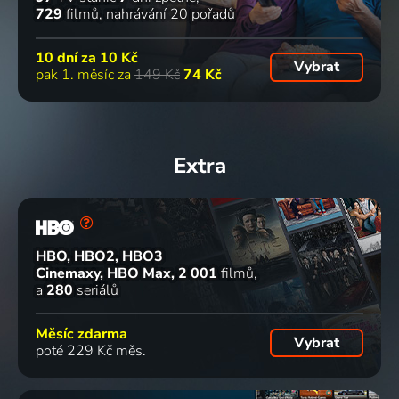
729
filmů
nahrávání 20 pořadů
10 dní za
10 Kč
Vybrat
pak 1. měsíc za
149 Kč
74 Kč
Extra
HBO, HBO2, HBO3
Cinemaxy, HBO Max
2 001
filmů
a
280
seriálů
Měsíc zdarma
Vybrat
poté 229 Kč měs.