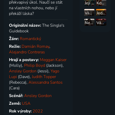
překvapivý úkol. Naučí se stát
Její portrét
Kdyby ulice Beale mohla mluvit
na vlastních nohou, nebo jí
Vánoce na hřebíku
Jedna želva za druhou
překáží láska?
Nesnáším tě, lásko
Vánoce ve světle reflektorů
Originální název:
The Single's
Guidebook
Žánr:
Romantický
Režie:
Damián Romay
,
Alejandro Contreras
Hrají a postavy:
Meggan Kaiser
(Molly),
Philip Boyd
(Jackson),
Ansley Gordon
(Jessi),
Yago
Lupi
(Dave),
Judith Topper
(Rebecca),
Alessandra Santos
(Cara)
Scénář:
Ansley Gordon
Země:
USA
Rok výroby:
2022