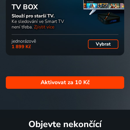
TV BOX
Slouží pro starší TV.
Ke sledování ve Smart TV
není třeba.
Zjistit více
jednorázově
Vybrat
1 899 Kč
Aktivovat za
10 Kč
Objevte nekončící