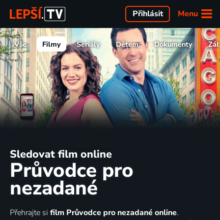
Menu
Přihlásit
Vše
Filmy
Seriály
Dětem
Dokumenty
Zá
Sledovat film online
Průvodce pro
nezadané
Přehrajte si
film Průvodce pro nezadané online
.