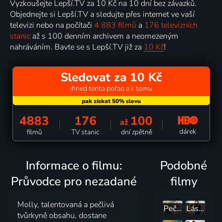
Vyzkoušejte Lepší.TV za 10 Kč na 10 dní bez závazků.
Objednejte si Lepší.TV a sledujte přes internet ve vaší
televizi nebo na počítači
4 883 filmů
a
176 televizních
stanic
až s 100 denním archivem a neomezeným
nahráváním. Bavte se s Lepší.TV již za
10 Kč
!
Sledovat za 10 Kč
ihned tento pořad a k tomu
4883
176
100
až
dárek
filmů
TV stanic
dní zpětně
Informace o filmu:
Podobné
Průvodce pro nezadané
filmy
Molly, talentovaná a pečlivá
Pečená romance
Láska na řece
tvůrkyně obsahu, dostane