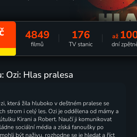
č
4849
176
10
až
filmů
TV stanic
dní zpětn
: Ozi: Hlas pralesa
i, která žila hluboko v deštném pralese se
ich strom i celý les. Ozi je oddělena od mámy a
é útulku Kirani a Robert. Naučí ji komunikovat
vládne sociální média a získá fanoušky po
 mohli být naživu, rozhodne se je hledat a říct