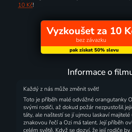
10 Kč
!
Vyzkoušet za 10 K
bez závazku
Informace o filmu
Každý z nás může změnit svět!
Toto je příběh malé odvážné orangutanky Oz
svými rodiči, až dokud požár nezpustošil jej
táty, ale naštestí se jí ujmou laskaví majitel
znakovou řečí a Ozi má talent. Její příběh o
celém světě. Když se dozví, že její rodiče by