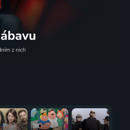
 zábavu
dním z nich