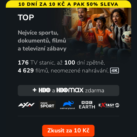
10 DNÍ ZA 10 KČ A PAK 50% SLEVA
TOP
Nejvíce sportu,
dokumentů, filmů
a televizní zábavy
176
TV stanic, až
100
dní zpětně,
4 629
filmů
,
neomezené nahrávání
,
a
zdarma
Zkusit za 10 Kč