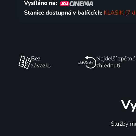
Vysíláno na:
Stanice dostupná v balíčcích:
KLASIK (7 d
Bez
Nejdelší zpětné
závazku
zhlédnutí
Vy
Služby mů