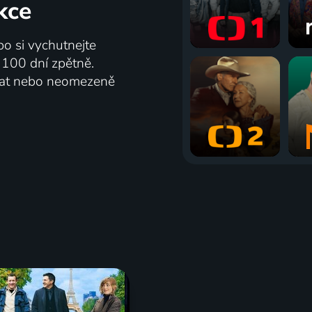
kce
bo si vychutnejte
ž 100 dní zpětně.
vat nebo neomezeně