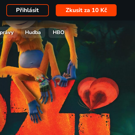
Přihlásit
Zkusit za 10 Kč
právy
Hudba
HBO