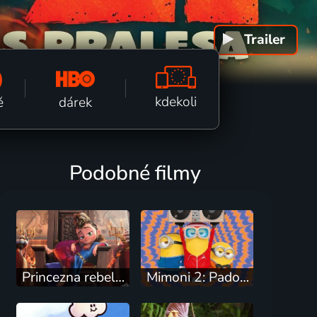
Trailer
k fi
0
kdekoli
dárek
ě
Podobné filmy
Princezna rebelka
Mimoni 2: Padouch přichází