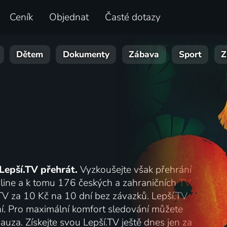
Ceník
Objednat
Časté dotazy
Dětem
Dokumenty
Zábava
Sport
Z
Lepší.TV přehrát.
Vyzkoušejte však přehrání
online a k tomu 176 českých a zahraničních
TV
.TV za 10 Kč na 10 dní bez závazků. Lepší.TV
lání. Pro maximální komfort sledování můžete
auza. Získejte svou Lepší.TV ještě dnes jen za