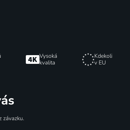
ů
Vysoká
Kdekoli
kvalita
v EU
vás
z závazku.