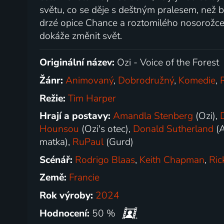
světu, co se děje s deštným pralesem, než b
drzé opice Chance a roztomilého nosorožce 
dokáže změnit svět.
Originální název:
Ozi - Voice of the Forest
Žánr:
Animovaný
,
Dobrodružný
,
Komedie
,
Režie:
Tim Harper
Hrají a postavy:
Amandla Stenberg
(Ozi),
Hounsou
(Ozi's otec),
Donald Sutherland
(A
matka),
RuPaul
(Gurd)
Scénář:
Rodrigo Blaas
,
Keith Chapman
,
Ric
Země:
Francie
Rok výroby:
2024
Hodnocení:
50 %