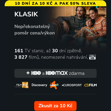
10 DNÍ ZA 10 KČ A PAK 50% SLEVA
KLASIK
Nepřekonatelný
poměr cena/výkon
161
TV stanic, až
30
dní zpětně,
3 827
filmů
,
neomezené nahrávání
,
a
zdarma
Zkusit za 10 Kč