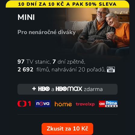
10 DNÍ ZA 10 KČ A PAK 50% SLEVA
MINI
Pro nenáročné diváky
97
TV stanic,
7
dní zpětně,
2 692
filmů
,
nahrávání 20 pořadů
,
a
zdarma
Zkusit za 10 Kč