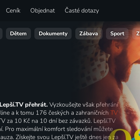
Ceník
Objednat
Časté dotazy
Dětem
Dokumenty
Zábava
Sport
Z
Lepší.TV přehrát.
Vyzkoušejte však přehrání
online a k tomu 176 českých a zahraničních
TV
.TV za 10 Kč na 10 dní bez závazků. Lepší.TV
lání. Pro maximální komfort sledování můžete
auza. Získejte svou Lepší.TV ještě dnes jen za