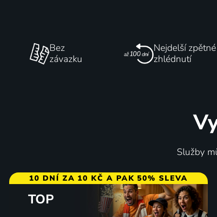
Bez
Nejdelší zpětné
závazku
zhlédnutí
Vy
Služby mů
10 DNÍ ZA 10 KČ A PAK 50% SLEVA
TOP