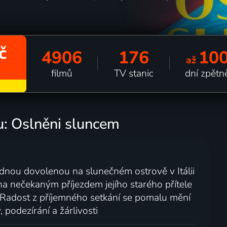
č
4906
176
10
až
filmů
TV stanic
dní zpětn
u: Oslněni sluncem
dnou dovolenou na slunečném ostrově v Itálii
a nečekaným příjezdem jejího starého přítele
 Radost z příjemného setkání se pomalu mění
 podezírání a žárlivosti