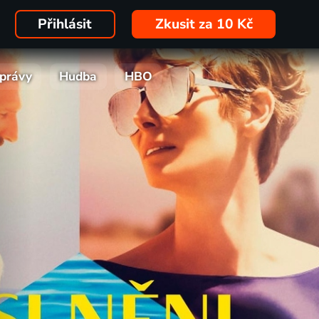
Přihlásit
Zkusit za 10 Kč
právy
Hudba
HBO