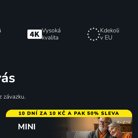
ů
Vysoká
Kdekoli
kvalita
v EU
vás
z závazku.
10 DNÍ ZA 10 KČ A PAK 50% SLEVA
MINI