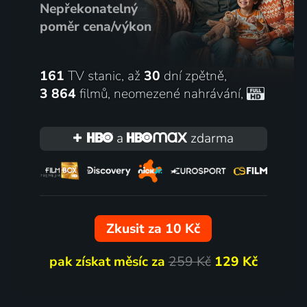
Nepřekonatelný
poměr cena/výkon
161
TV stanic, až
30
dní zpětně,
3 864
filmů
,
neomezené nahrávání
,
a
zdarma
Zkusit za 10 Kč
pak získat měsíc za
259 Kč
129 Kč