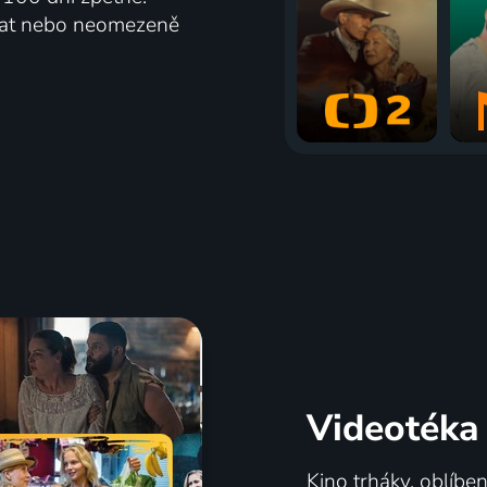
vat nebo neomezeně
Videotéka
Kino trháky, oblíbe