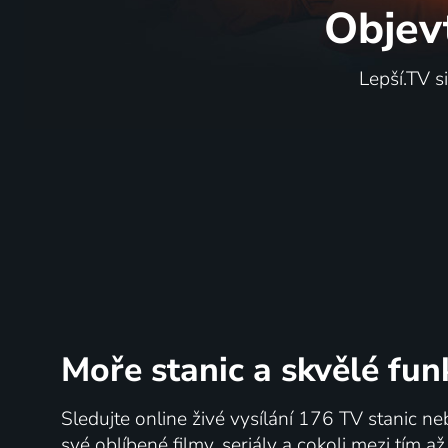
Objev
Lepší.TV s
Moře stanic
a skvělé fun
Sledujte online živé vysílání 176 TV stanic ne
své oblíbené filmy, seriály a cokoli mezi tím a