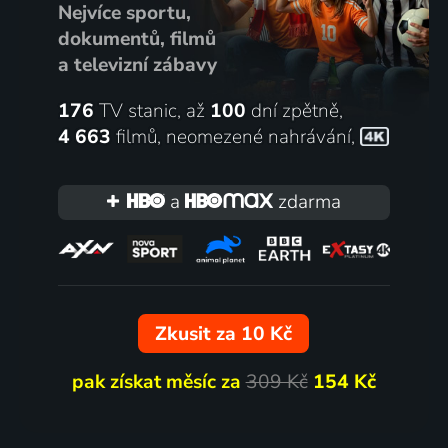
Nejvíce sportu,
dokumentů, filmů
a televizní zábavy
176
TV stanic, až
100
dní zpětně,
4 663
filmů
,
neomezené nahrávání
,
a
zdarma
Zkusit za 10 Kč
pak získat měsíc za
309 Kč
154 Kč