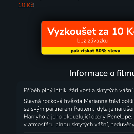
10 Kč
!
Vyzkoušet za 10 K
bez závazku
Informace o film
Příběh plný intrik, žárlivost a skrytých vášní.
Slavná rocková hvězda Marianne tráví pokli
se svým partnerem Paulem. Idyla je narušen
Harryho a jeho okouzlující dcery Penelope.
v atmosféru plnou skrytých vášní, nedůvěry,