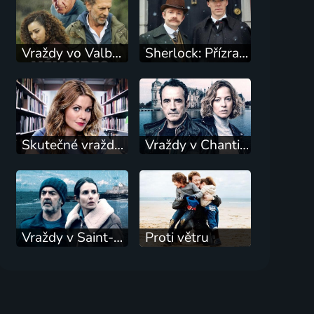
Vraždy vo Valbonne
Sherlock: Přízračná nevěsta
Skutečné vraždy: Vraždy dle předlohy (2)
Vraždy v Chantilly
Vraždy v Saint-Malo po desiatich rokoch
Proti větru