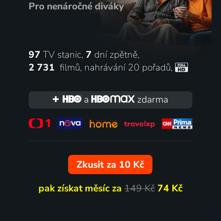
Pro nenáročné diváky
97
TV stanic,
7
dní zpětně,
2 731
filmů
,
nahrávání 20 pořadů
,
a
zdarma
Zkusit za 10 Kč
pak získat měsíc za
149 Kč
74 Kč