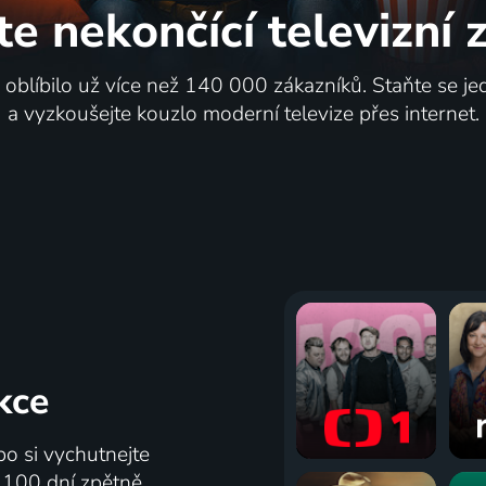
te nekončící
televizní
i oblíbilo už více než 140 000 zákazníků. Staňte se je
a vyzkoušejte kouzlo moderní televize přes internet.
kce
bo si vychutnejte
ž 100 dní zpětně.