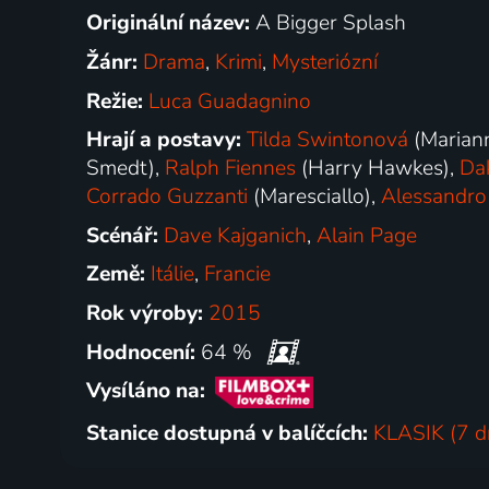
Originální název:
A Bigger Splash
Žánr:
Drama
,
Krimi
,
Mysteriózní
Režie:
Luca Guadagnino
Hrají a postavy:
Tilda Swintonová
(Marian
Smedt),
Ralph Fiennes
(Harry Hawkes),
Da
Corrado Guzzanti
(Maresciallo),
Alessandro
Scénář:
Dave Kajganich
,
Alain Page
Země:
Itálie
,
Francie
Rok výroby:
2015
Hodnocení:
64 %
Vysíláno na:
Stanice dostupná v balíčcích:
KLASIK (7 d