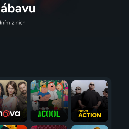
 zábavu
dním z nich