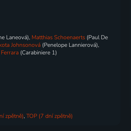
ne Laneová),
Matthias Schoenaerts
(Paul De
kota Johnsonová
(Penelope Lannierová),
 Ferrara
(Carabiniere 1)
ní zpětně)
,
TOP (7 dní zpětně)