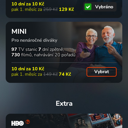
10 dní za
10 Kč
Vybráno
pak 1. měsíc za
259 Kč
129 Kč
MINI
Pro nenáročné diváky
97
TV stanic
7
dní zpětně
730
filmů
nahrávání 20 pořadů
10 dní za
10 Kč
Vybrat
pak 1. měsíc za
149 Kč
74 Kč
Extra