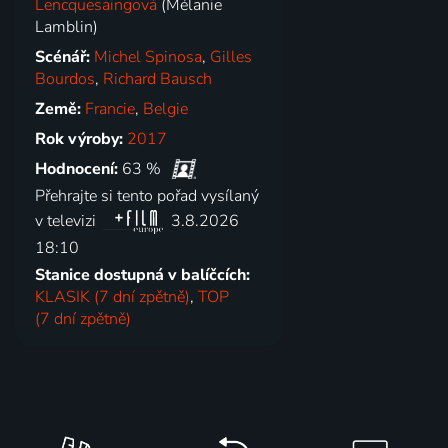
Lencquesaingová
(Mélanie
Lamblin)
Scénář:
Michel Spinosa
,
Gilles
Bourdos
,
Richard Bausch
Země:
Francie
,
Belgie
Rok výroby:
2017
Hodnocení:
63 %
Přehrajte si tento pořad vysílaný
v televizi
3.8.2026
18:10
Stanice dostupná v balíčcích:
KLASIK (7 dní zpětně)
,
TOP
(7 dní zpětně)