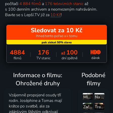
počítači
4 884 filmů
a
176 televizních stanic
až
s 100 denním archivem a neomezeným nahráváním.
Bavte se s Lepší.TV již za
10 Kč
!
Sledovat za 10 Kč
ihned tento pořad a k tomu
4884
176
100
až
dárek
filmů
TV stanic
dní zpětně
Informace o filmu:
Podobné
Ohrožené druhy
filmy
Vzájemně propojené osudy tří
Mladý Ahmed
Na rozcestí života
rodin. Joséphine a Tomas mají
krátce po svatbě, ale za
Začít znovu
Tranzit
zdánlivým štěstím odkrývají