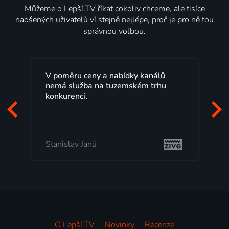
Můžeme o Lepší.TV říkat cokoliv chceme, ale tisíce
nadšených uživatelů ví stejně nejlépe, proč je pro ně tou
správnou volbou.
ů
Lepší.TV sleduji už několik let s
u
maximální spokojeností. Velký výběr
programů a nemuset běžet k TV na
začátek programu, to je přesně to, co
mi vyhovuje.
Milada Tomešová
O Lepší.TV
Novinky
Recenze