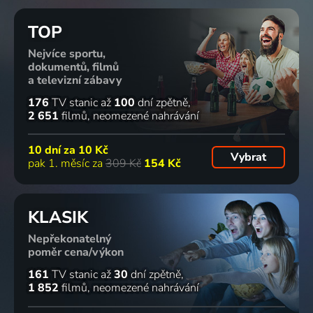
TOP
Nejvíce sportu,
dokumentů, filmů
a televizní zábavy
176
TV stanic
až
100
dní zpětně
2 651
filmů
neomezené nahrávání
10 dní za
10 Kč
Vybrat
pak 1. měsíc za
309 Kč
154 Kč
KLASIK
Nepřekonatelný
poměr cena/výkon
161
TV stanic
až
30
dní zpětně
1 852
filmů
neomezené nahrávání