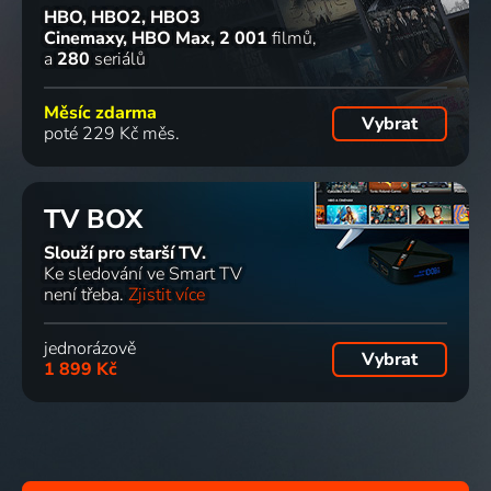
HBO, HBO2, HBO3
Cinemaxy, HBO Max
2 001
filmů
a
280
seriálů
Měsíc zdarma
Vybrat
poté 229 Kč měs.
TV BOX
Slouží pro starší TV.
Ke sledování ve Smart TV
není třeba.
Zjistit více
jednorázově
Vybrat
1 899 Kč