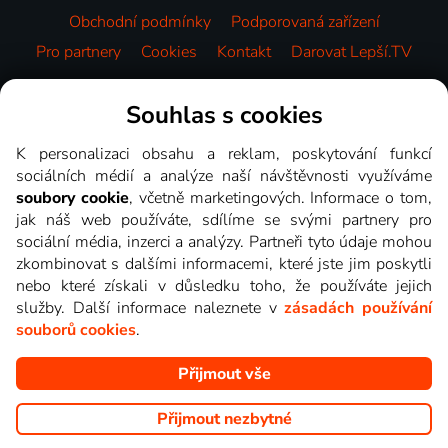
Obchodní podmínky
Podporovaná zařízení
Pro partnery
Cookies
Kontakt
Darovat Lepší.TV
Videotéka
Souhlas s cookies
K personalizaci obsahu a reklam, poskytování funkcí
sociálních médií a analýze naší návštěvnosti využíváme
soubory cookie
, včetně marketingových. Informace o tom,
jak náš web používáte, sdílíme se svými partnery pro
sociální média, inzerci a analýzy. Partneři tyto údaje mohou
zkombinovat s dalšími informacemi, které jste jim poskytli
nebo které získali v důsledku toho, že používáte jejich
služby. Další informace naleznete v
zásadách používání
souborů cookies
.
Přijmout vše
Copyright © goNET s.r.o. Na tomto webu jsou zobrazovány
obrázky z pořadů TV stanic, které můžete sledovat v Lepší.TV.
Přijmout nezbytné