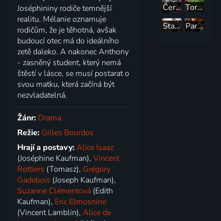
Černá vdova
Tori a Lokita
Joséphininy rodiče temnější
realitu. Mélanie oznamuje
Starý dub
Pardon, nezastihli jsme vás
rodičům, že je těhotná, avšak
budoucí otec má do ideálního
zetě daleko. A nakonec Anthony
- zasněný student, který nemá
štěstí v lásce, se musí postarat o
svou matku, která začíná být
nezvladatelná.
Žánr:
Drama
Režie:
Gilles Bourdos
Hrají a postavy:
Alice Isaaz
(Joséphine Kaufman),
Vincent
Rottiers
(Tomasz),
Grégory
Gadebois
(Joseph Kaufman),
Suzanne Clémentová
(Edith
Kaufman),
Eric Elmosnino
(Vincent Lamblin),
Alice de