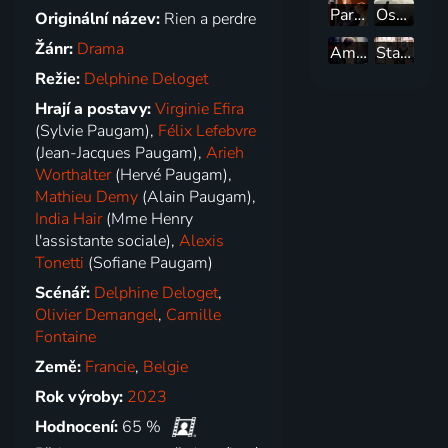
Pardon, nezastihli jsme vás
Osm hor
Originální název:
Rien a perdre
Žánr:
Drama
Amal
Starý dub
Režie:
Delphine Deloget
Hrají a postavy:
Virginie Efira
(Sylvie Paugam),
Félix Lefebvre
(Jean-Jacques Paugam),
Arieh
Worthalter
(Hervé Paugam),
Mathieu Demy
(Alain Paugam),
India Hair
(Mme Henry
l'assistante sociale),
Alexis
Tonetti
(Sofiane Paugam)
Scénář:
Delphine Deloget
,
Olivier Demangel
,
Camille
Fontaine
Země:
Francie
,
Belgie
Rok výroby:
2023
Hodnocení:
65 %