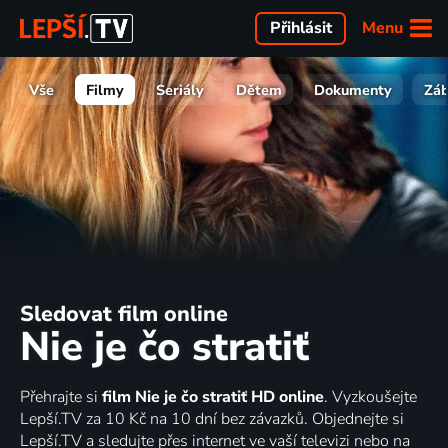
Menu
Přihlásit
Vše
Filmy
Seriály
Dětem
Dokumenty
Zá
Sledovat film online
Nie je čo stratiť
Přehrajte si
film Nie je čo stratiť HD online
. Vyzkoušejte
Lepší.TV za 10 Kč na 10 dní bez závazků. Objednejte si
Lepší.TV a sledujte přes internet ve vaší televizi nebo na