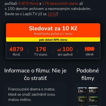
počítači
4 879 filmů
a
176 televizních stanic
až
s 100 denním archivem a neomezeným nahráváním.
Bavte se s Lepší.TV již za
10 Kč
!
Sledovat za 10 Kč
ihned tento pořad a k tomu
4879
176
100
až
dárek
filmů
TV stanic
dní zpětně
Informace o filmu: Nie je
Podobné
čo stratiť
filmy
Francouzské drama o matce,
Deník komorné
Mladý Ahmed
která se snaží zachránit svou
malou rodinu.
Tout cela je te le donnerai
Tori a Lokita