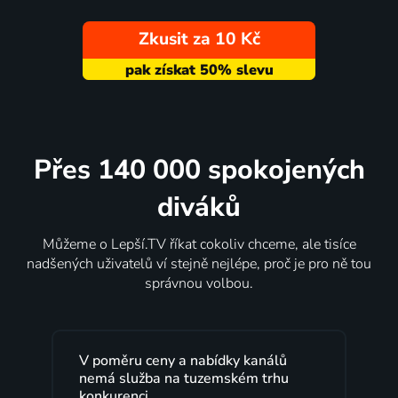
Zkusit za 10 Kč
Přes 140 000 spokojených
diváků
Můžeme o Lepší.TV říkat cokoliv chceme, ale tisíce
nadšených uživatelů ví stejně nejlépe, proč je pro ně tou
správnou volbou.
V poměru ceny a nabídky kanálů
Lepš
nemá služba na tuzemském trhu
maxi
konkurenci.
prog