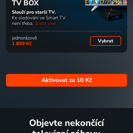
TV BOX
Slouží pro starší TV.
Ke sledování ve Smart TV
není třeba.
Zjistit více
jednorázově
Vybrat
1 899 Kč
Aktivovat za
10 Kč
Objevte nekončící