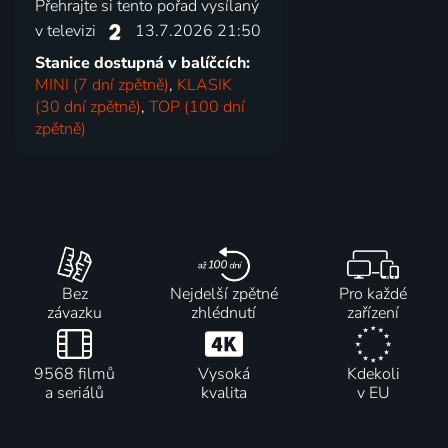
Přehrajte si tento pořad vysílaný
v televizi
13.7.2026 21:50
Stanice dostupná v balíčcích:
MINI (7 dní zpětně)
,
KLASIK
(30 dní zpětně)
,
TOP (100 dní
zpětně)
Bez
Nejdelší zpětné
Pro každé
závazku
zhlédnutí
zařízení
9568 filmů
Vysoká
Kdekoli
a seriálů
kvalita
v EU