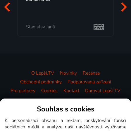
začá
mi v
Stanislav Janů
Mila
O Lepší.TV
Novinky
Recenze
Obchodní podmínky
Podporovaná zařízení
Pro partnery
Cookies
Kontakt
Darovat Lepší.TV
Videotéka
Souhlas s cookies
K personalizaci obsahu a reklam, poskytování funkcí
sociálních médií a analýze naší návštěvnosti využíváme