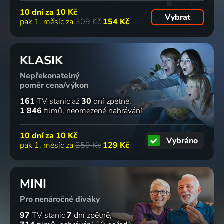
10 dní za
10 Kč
Vybrat
pak 1. měsíc za
309 Kč
154 Kč
KLASIK
Nepřekonatelný
poměr cena/výkon
161
TV stanic
až
30
dní zpětně
1 846
filmů
neomezené nahrávání
10 dní za
10 Kč
Vybráno
pak 1. měsíc za
259 Kč
129 Kč
MINI
Pro nenáročné diváky
97
TV stanic
7
dní zpětně