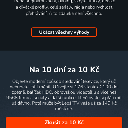
Třeba originální znění, dabing, skryté titulky, dětské
a divácké profily, celé seriály, rádia nebo rychlost
přehrávání. A to zdaleka není všechno.
Ukázat všechny výhody
na 10 dní
za 10 Kč
Objevte moderní způsob sledování televize, který už
nebudete chtít měnit. Užívejte si 176 stanic až 100 dní
zpětně, balíček HBO, obrovskou videotéku s více než
9568 filmy a seriály a další funkce, které byste si přáli mít
už dávno. Poté může být Lepší.TV vaše už za 149 Kč
měsíčně.
Zkusit za 10 Kč