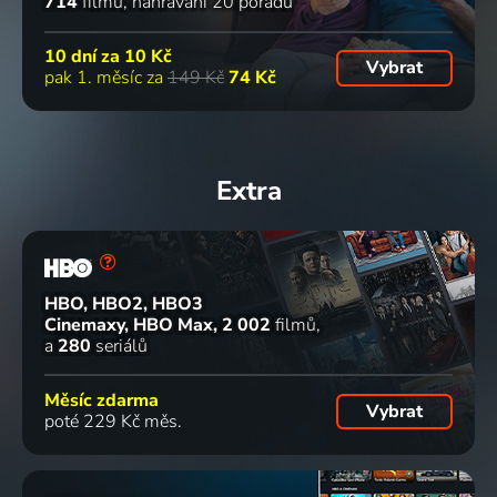
714
filmů
nahrávání 20 pořadů
10 dní za
10 Kč
Vybrat
pak 1. měsíc za
149 Kč
74 Kč
Extra
HBO, HBO2, HBO3
Cinemaxy, HBO Max
2 002
filmů
a
280
seriálů
Měsíc zdarma
Vybrat
poté 229 Kč měs.