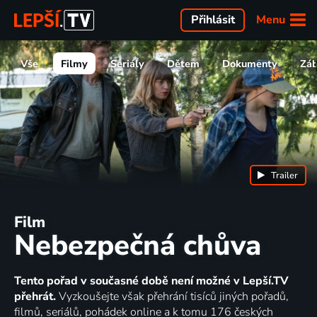
Menu
Přihlásit
Vše
Filmy
Seriály
Dětem
Dokumenty
Zá
Trailer
Film
Nebezpečná chůva
Tento pořad v současné době není možné v Lepší.TV
přehrát.
Vyzkoušejte však přehrání tisíců jiných pořadů,
filmů, seriálů, pohádek online a k tomu 176 českých