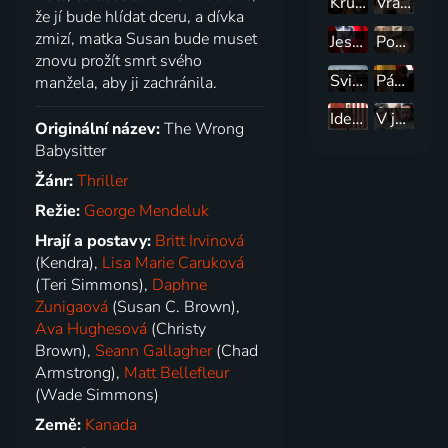
Kruh podvodu
Vražedná dvojnice
že jí bude hlídat dceru, a dívka
zmizí, matka Susan bude muset
Jestli se ztratím
Podnájemník
znovu prožít smrt svého
Sviňa
Pán Bezchybný
manžela, aby ji zachránila.
Idealista
V jeho rukách
Originální název:
The Wrong
Babysitter
Žánr:
Thriller
Režie:
George Mendeluk
Hrají a postavy:
Britt Irvinová
(Kendra),
Lisa Marie Caruková
(Teri Simmons),
Daphne
Zunigaová
(Susan C. Brown),
Ava Hughesová
(Christy
Brown),
Seann Gallagher
(Chad
Armstrong),
Matt Bellefleur
(Wade Simmons)
Země:
Kanada