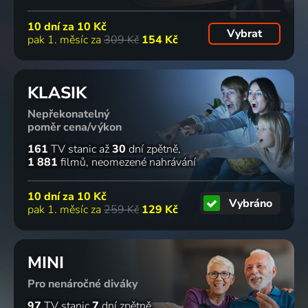
10 dní za
10 Kč
Vybrat
pak 1. měsíc za
309 Kč
154 Kč
KLASIK
Nepřekonatelný
poměr cena/výkon
161
TV stanic
až
30
dní zpětně
1 881
filmů
neomezené nahrávání
10 dní za
10 Kč
Vybráno
pak 1. měsíc za
259 Kč
129 Kč
MINI
Pro nenáročné diváky
97
TV stanic
7
dní zpětně