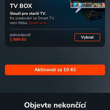
TV BOX
Slouží pro starší TV.
Ke sledování ve Smart TV
není třeba.
Zjistit více
jednorázově
Vybrat
1 899 Kč
Aktivovat za
10 Kč
Objevte nekončící