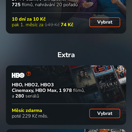
725
filmů
nahrávání 20 pořadů
10 dní za
10 Kč
Vybrat
pak 1. měsíc za
149 Kč
74 Kč
Extra
HBO, HBO2, HBO3
Cinemaxy, HBO Max
1 978
filmů
a
280
seriálů
Měsíc zdarma
Vybrat
poté 229 Kč měs.