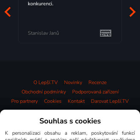
programů a nemuset běžet k TV na
začátek programu, to je přesně to, co
mi vyhovuje.
Milada Tomešová
O Lepší.TV
Novinky
Recenze
Obchodní podmínky
Podporovaná zařízení
Pro partnery
Cookies
Kontakt
Darovat Lepší.TV
Videotéka
Souhlas s cookies
K personalizaci obsahu a reklam, poskytování funkcí