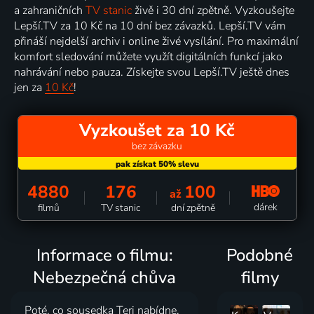
a zahraničních
TV stanic
živě i 30 dní zpětně. Vyzkoušejte
Lepší.TV za 10 Kč na 10 dní bez závazků. Lepší.TV vám
přináší nejdelší archiv i online živé vysílání. Pro maximální
komfort sledování můžete využít digitálních funkcí jako
nahrávání nebo pauza. Získejte svou Lepší.TV ještě dnes
jen za
10 Kč
!
Vyzkoušet za 10 Kč
bez závazku
4880
176
100
až
dárek
filmů
TV stanic
dní zpětně
Informace o filmu:
Podobné
Nebezpečná chůva
filmy
Poté, co sousedka Teri nabídne,