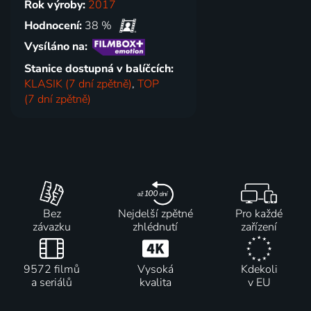
Rok výroby:
2017
Hodnocení:
38 %
Vysíláno na:
Stanice dostupná v balíčcích:
KLASIK (7 dní zpětně)
,
TOP
(7 dní zpětně)
Bez
Nejdelší zpětné
Pro každé
závazku
zhlédnutí
zařízení
9572 filmů
Vysoká
Kdekoli
a seriálů
kvalita
v EU