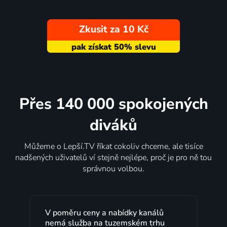
Zkusit za 10 Kč
Přes 140 000 spokojených
diváků
Můžeme o Lepší.TV říkat cokoliv chceme, ale tisíce
nadšených uživatelů ví stejně nejlépe, proč je pro ně tou
správnou volbou.
Lepší.TV sleduji už několik let s
maximální spokojeností. Velký výběr