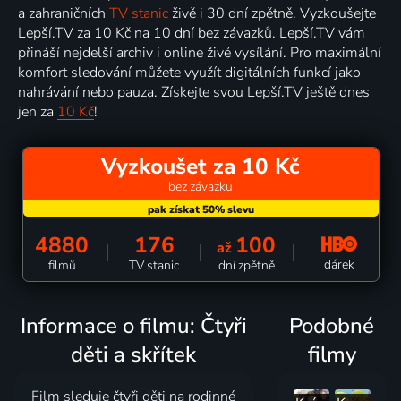
a zahraničních
TV stanic
živě i 30 dní zpětně. Vyzkoušejte
Lepší.TV za 10 Kč na 10 dní bez závazků. Lepší.TV vám
přináší nejdelší archiv i online živé vysílání. Pro maximální
komfort sledování můžete využít digitálních funkcí jako
nahrávání nebo pauza. Získejte svou Lepší.TV ještě dnes
jen za
10 Kč
!
Vyzkoušet za 10 Kč
bez závazku
4880
176
100
až
dárek
filmů
TV stanic
dní zpětně
Informace o filmu: Čtyři
Podobné
děti a skřítek
filmy
Film sleduje čtyři děti na rodinné