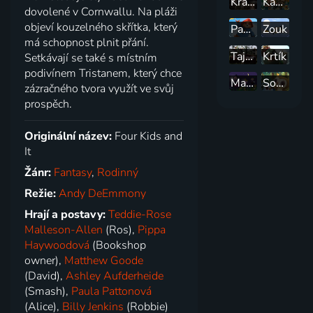
Král Laurin
Kamarád Timmy
dovolené v Cornwallu. Na pláži
objeví kouzelného skřítka, který
Paddington a jeho dobrodružstvá
Zouk
má schopnost plnit přání.
Tajný život kluků
Krtík
Setkávají se také s místním
podivínem Tristanem, který chce
Maličké království Bena a Holly
Sovička Odo
zázračného tvora využít ve svůj
prospěch.
Originální název:
Four Kids and
It
Žánr:
Fantasy
,
Rodinný
Režie:
Andy DeEmmony
Hrají a postavy:
Teddie-Rose
Malleson-Allen
(Ros),
Pippa
Haywoodová
(Bookshop
owner),
Matthew Goode
(David),
Ashley Aufderheide
(Smash),
Paula Pattonová
(Alice),
Billy Jenkins
(Robbie)