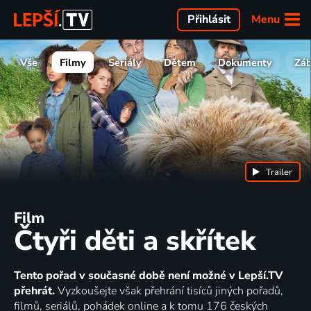
Menu
Přihlásit
Vše
Filmy
Seriály
Dětem
Dokumenty
Zá
Trailer
Film
Čtyři děti a skřítek
Tento pořad v současné době není možné v Lepší.TV
přehrát.
Vyzkoušejte však přehrání tisíců jiných pořadů,
filmů, seriálů, pohádek online a k tomu 176 českých