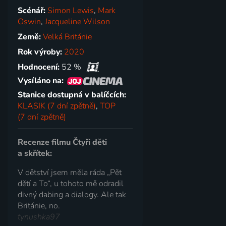
Scénář:
Simon Lewis
,
Mark
Oswin
,
Jacqueline Wilson
Země:
Velká Británie
Rok výroby:
2020
Hodnocení:
52 %
Vysíláno na:
Stanice dostupná v balíčcích:
KLASIK (7 dní zpětně)
,
TOP
(7 dní zpětně)
Recenze filmu Čtyři děti
a skřítek:
V dětství jsem měla ráda „Pět
dětí a To“, u tohoto mě odradil
divný dabing a dialogy. Ale tak
Británie, no.
tynushka97