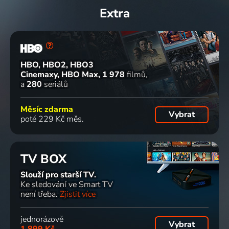
Extra
HBO, HBO2, HBO3
Cinemaxy, HBO Max
1 978
filmů
a
280
seriálů
Měsíc zdarma
Vybrat
poté 229 Kč měs.
TV BOX
Slouží pro starší TV.
Ke sledování ve Smart TV
není třeba.
Zjistit více
jednorázově
Vybrat