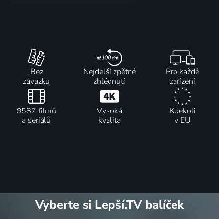
Bez
Nejdelší zpětné
Pro každé
závazku
zhlédnutí
zařízení
9587 filmů
Vysoká
Kdekoli
a seriálů
kvalita
v EU
Vyberte si Lepší.TV balíček