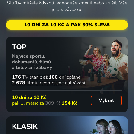
Služby můžete kdykoli jednoduše změnit nebo zrušit. Vše
je bez závazku.
10 DNÍ ZA 10 KČ A PAK 50% SLEVA
TOP
Nejvíce sportu,
dokumentů, filmů
a televizní zábavy
176
TV stanic
až
100
dní zpětně
2 678
filmů
neomezené nahrávání
10 dní za
10 Kč
Vybrat
pak 1. měsíc za
309 Kč
154 Kč
KLASIK