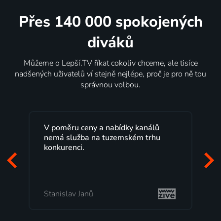
Přes 140 000 spokojených
diváků
Můžeme o Lepší.TV říkat cokoliv chceme, ale tisíce
nadšených uživatelů ví stejně nejlépe, proč je pro ně tou
správnou volbou.
Lepší.TV sleduji už několik let s
maximální spokojeností. Velký výběr
programů a nemuset běžet k TV na
začátek programu, to je přesně to, co
mi vyhovuje.
Milada Tomešová