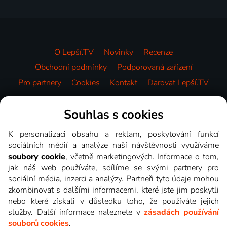
O Lepší.TV
Novinky
Recenze
Obchodní podmínky
Podporovaná zařízení
Pro partnery
Cookies
Kontakt
Darovat Lepší.TV
Videotéka
Souhlas s cookies
K personalizaci obsahu a reklam, poskytování funkcí
sociálních médií a analýze naší návštěvnosti využíváme
soubory cookie
, včetně marketingových. Informace o tom,
jak náš web používáte, sdílíme se svými partnery pro
sociální média, inzerci a analýzy. Partneři tyto údaje mohou
zkombinovat s dalšími informacemi, které jste jim poskytli
nebo které získali v důsledku toho, že používáte jejich
služby. Další informace naleznete v
zásadách používání
souborů cookies
.