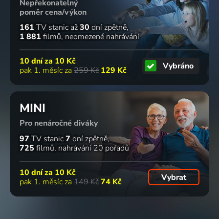
Nepřekonatelný
poměr cena/výkon
161
TV stanic
až
30
dní zpětně
1 881
filmů
neomezené nahrávání
10 dní za
10 Kč
Vybráno
pak 1. měsíc za
259 Kč
129 Kč
MINI
Pro nenáročné diváky
97
TV stanic
7
dní zpětně
725
filmů
nahrávání 20 pořadů
10 dní za
10 Kč
Vybrat
pak 1. měsíc za
149 Kč
74 Kč