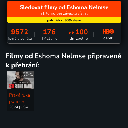
Sledovat filmy od Eshoma Nelmse
a k tomu bez závazku získat
9572
176
100
až
dárek
filmů a seriálů
TV stanic
dní zpětně
filmy od Eshoma Nelmse připravené
k přehrání:
55
%
Pravá ruka
pomsty
2024 | USA | Thriller, Akční