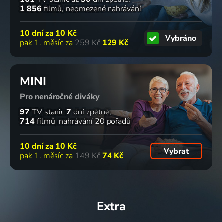
1 856
filmů
neomezené nahrávání
10 dní za
10 Kč
Vybráno
pak 1. měsíc za
259 Kč
129 Kč
MINI
Pro nenáročné diváky
97
TV stanic
7
dní zpětně
714
filmů
nahrávání 20 pořadů
10 dní za
10 Kč
Vybrat
pak 1. měsíc za
149 Kč
74 Kč
Extra