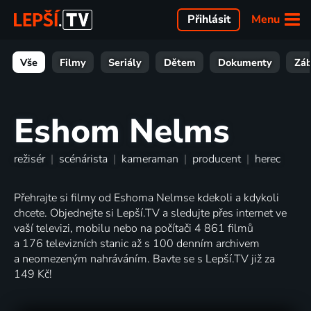
Menu
Přihlásit
Vše
Filmy
Seriály
Dětem
Dokumenty
Zá
Eshom Nelms
režisér
|
scénárista
|
kameraman
|
producent
|
herec
Přehrajte si filmy od Eshoma Nelmse kdekoli a kdykoli
chcete. Objednejte si Lepší.TV a sledujte přes internet ve
vaší televizi, mobilu nebo na počítači 4 861 filmů
a 176 televizních stanic až s 100 denním archivem
a neomezeným nahráváním. Bavte se s Lepší.TV již za
149 Kč!