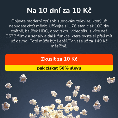
na 10 dní
za 10 Kč
Objevte moderní způsob sledování televize, který už
nebudete chtít měnit. Užívejte si 176 stanic až 100 dní
zpětně, balíček HBO, obrovskou videotéku s více než
9572 filmy a seriály a další funkce, které byste si přáli mít
už dávno. Poté může být Lepší.TV vaše už za 149 Kč
měsíčně.
Zkusit za 10 Kč