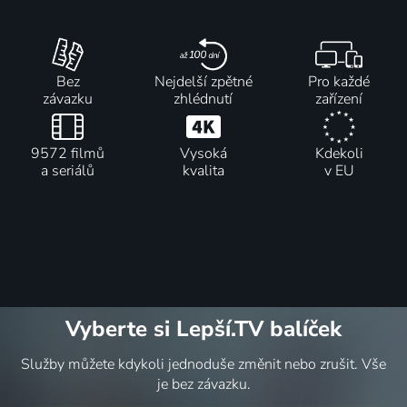
Bez
Nejdelší zpětné
Pro každé
závazku
zhlédnutí
zařízení
9572 filmů
Vysoká
Kdekoli
a seriálů
kvalita
v EU
Vyberte si Lepší.TV balíček
Služby můžete kdykoli jednoduše změnit nebo zrušit. Vše
je bez závazku.