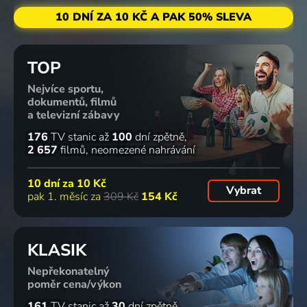
10 DNÍ ZA 10 KČ A PAK 50% SLEVA
TOP
Nejvíce sportu,
dokumentů, filmů
a televizní zábavy
176
TV stanic
až
100
dní zpětně
2 657
filmů
neomezené nahrávání
10 dní za
10 Kč
Vybrat
pak 1. měsíc za
309 Kč
154 Kč
KLASIK
Nepřekonatelný
poměr cena/výkon
161
TV stanic
až
30
dní zpětně