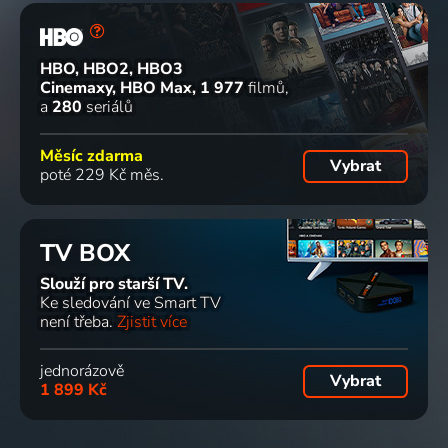
HBO, HBO2, HBO3
Cinemaxy, HBO Max
1 977
filmů
a
280
seriálů
Měsíc zdarma
Vybrat
poté 229 Kč měs.
TV BOX
Slouží pro starší TV.
Ke sledování ve Smart TV
není třeba.
Zjistit více
jednorázově
Vybrat
1 899 Kč