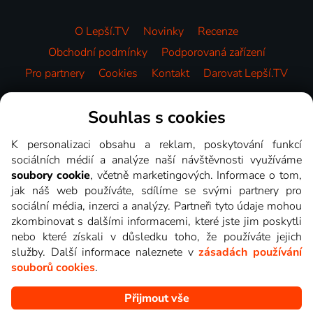
O Lepší.TV
Novinky
Recenze
Obchodní podmínky
Podporovaná zařízení
Pro partnery
Cookies
Kontakt
Darovat Lepší.TV
Videotéka
Souhlas s cookies
K personalizaci obsahu a reklam, poskytování funkcí
sociálních médií a analýze naší návštěvnosti využíváme
soubory cookie
, včetně marketingových. Informace o tom,
jak náš web používáte, sdílíme se svými partnery pro
sociální média, inzerci a analýzy. Partneři tyto údaje mohou
zkombinovat s dalšími informacemi, které jste jim poskytli
nebo které získali v důsledku toho, že používáte jejich
služby. Další informace naleznete v
zásadách používání
souborů cookies
.
Přijmout vše
Copyright © goNET s.r.o. Na tomto webu jsou zobrazovány
obrázky z pořadů TV stanic, které můžete sledovat v Lepší.TV.