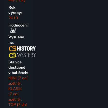
Historický
Rok
výroby:
2013
Hodnocení:
Vysíláno
na:
Stanice
dostupné
v balíčcích:
MINI (7 dní
zpětně)
,
KLASIK
(7 dní
zpětně)
,
TOP (7 dní