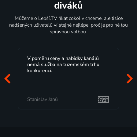
diváků
Můžeme o Lepší.TV říkat cokoliv chceme, ale tisíce
nadšených uživatelů ví stejně nejlépe, proč je pro ně tou
správnou volbou.
 kanálů
Lepší.TV sleduji už několik let s
ém trhu
maximální spokojeností. Velký výběr
programů a nemuset běžet k TV na
začátek programu, to je přesně to, co
mi vyhovuje.
Milada Tomešová