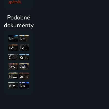
zpětně)
Podobné
dokumenty
Nevysvětlitelná tajemství s Williamem Shatnerem
Neuvěřitelné železnice
Kódy a spiknutí
Poslední dny Pompejí
České tajemno
Krajinou příběhů českých hradů známých i neznámých
Stopy, fakta, tajemství
Zašlapané projekty
Hitler v Argentině: Akce Šedý vlk
Smrt na železnici
Alexandr Veliký
Noc v archíve