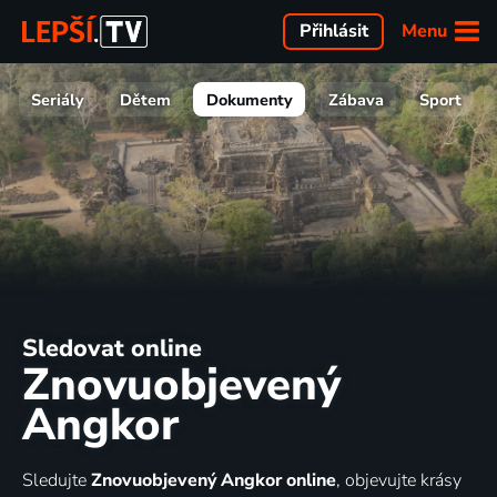
Menu
Přihlásit
Seriály
Dětem
Dokumenty
Zábava
Sport
Sledovat online
Znovuobjevený
Angkor
Sledujte
Znovuobjevený Angkor online
, objevujte krásy