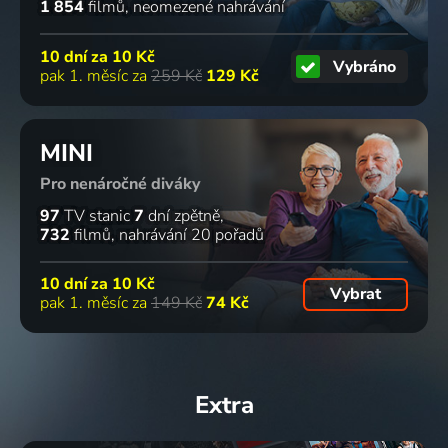
1 854
filmů
neomezené nahrávání
10 dní za
10 Kč
Vybráno
pak 1. měsíc za
259 Kč
129 Kč
MINI
Pro nenáročné diváky
97
TV stanic
7
dní zpětně
732
filmů
nahrávání 20 pořadů
10 dní za
10 Kč
Vybrat
pak 1. měsíc za
149 Kč
74 Kč
Extra