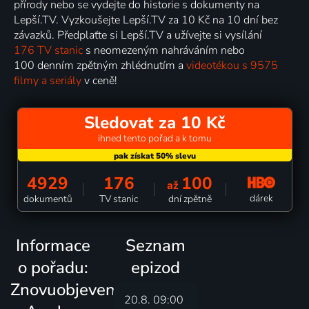
přírody nebo se vydejte do historie s dokumenty na
Lepší.TV. Vyzkoušejte Lepší.TV za 10 Kč na 10 dní bez
závazků. Předplaťte si Lepší.TV a užívejte si vysílání
176 TV stanic
s neomezeným nahráváním nebo
100 denním zpětným zhlédnutím a
videotékou s 9575
filmy a seriály
v ceně!
Sledovat za 10 Kč
ihned tento pořad a k tomu
4929
176
100
až
dárek
dokumentů
TV stanic
dní zpětně
Informace
Seznam
o pořadu:
epizod
Znovuobjevený
20.8. 09:00