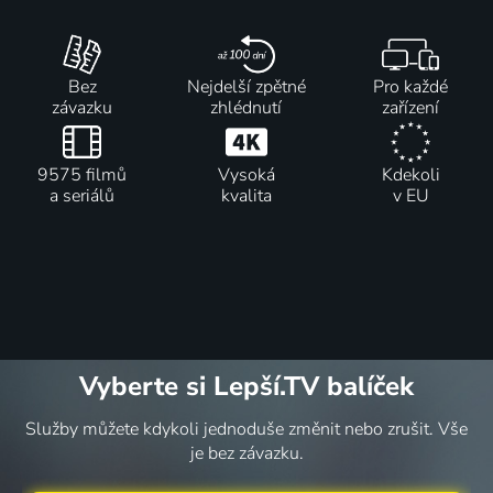
Bez
Nejdelší zpětné
Pro každé
závazku
zhlédnutí
zařízení
9575 filmů
Vysoká
Kdekoli
a seriálů
kvalita
v EU
Vyberte si Lepší.TV balíček
Služby můžete kdykoli jednoduše změnit nebo zrušit. Vše
je bez závazku.