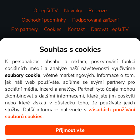
O Lepší.TV
Novinky
Recenze
Obchodní podmínky
Podporovaná zařízení
Pro partnery
Cookies
Kontakt
Darovat Lepší.TV
Videotéka
Souhlas s cookies
K personalizaci obsahu a reklam, poskytování funkcí
sociálních médií a analýze naší návštěvnosti využíváme
soubory cookie
, včetně marketingových. Informace o tom,
jak náš web používáte, sdílíme se svými partnery pro
sociální média, inzerci a analýzy. Partneři tyto údaje mohou
zkombinovat s dalšími informacemi, které jste jim poskytli
nebo které získali v důsledku toho, že používáte jejich
služby. Další informace naleznete v
zásadách používání
souborů cookies
.
Přijmout vše
Copyright © goNET s.r.o. Na tomto webu jsou zobrazovány
obrázky z pořadů TV stanic, které můžete sledovat v Lepší.TV.