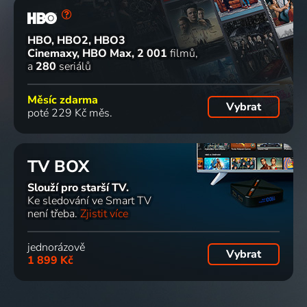
HBO, HBO2, HBO3
Cinemaxy, HBO Max
2 001
filmů
a
280
seriálů
Měsíc zdarma
Vybrat
poté 229 Kč měs.
TV BOX
Slouží pro starší TV.
Ke sledování ve Smart TV
není třeba.
Zjistit více
jednorázově
Vybrat
1 899 Kč