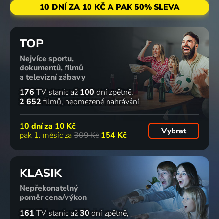
10 DNÍ ZA 10 KČ A PAK 50% SLEVA
TOP
Nejvíce sportu,
dokumentů, filmů
a televizní zábavy
176
TV stanic
až
100
dní zpětně
2 652
filmů
neomezené nahrávání
10 dní za
10 Kč
Vybrat
pak 1. měsíc za
309 Kč
154 Kč
KLASIK
Nepřekonatelný
poměr cena/výkon
161
TV stanic
až
30
dní zpětně