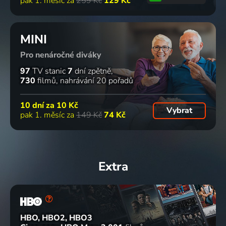
pak 1. měsíc za
259 Kč
129 Kč
MINI
Pro nenáročné diváky
97
TV stanic
7
dní zpětně
730
filmů
nahrávání 20 pořadů
10 dní za
10 Kč
Vybrat
pak 1. měsíc za
149 Kč
74 Kč
Extra
HBO, HBO2, HBO3