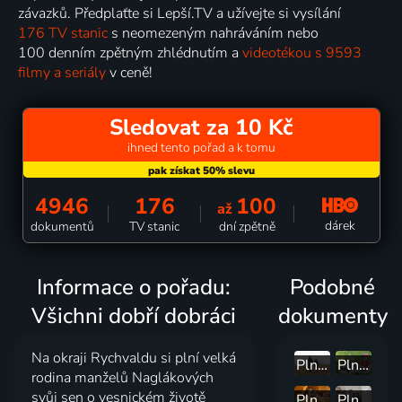
závazků. Předplaťte si Lepší.TV a užívejte si vysílání
176 TV stanic
s neomezeným nahráváním nebo
100 denním zpětným zhlédnutím a
videotékou s 9593
filmy a seriály
v ceně!
Sledovat za 10 Kč
ihned tento pořad a k tomu
4946
176
100
až
dárek
dokumentů
TV stanic
dní zpětně
Informace o pořadu:
Podobné
Všichni dobří dobráci
dokumenty
Na okraji Rychvaldu si plní velká
Plné hnízdo v Pardubickém kraji 2
Plné hnízdo v Královéhradeckém kraji 2
rodina manželů Naglákových
svůj sen o vesnickém životě
Plné hnízdo v Moravskoslezském kraji 2
Plné hnízdo v Praze 2