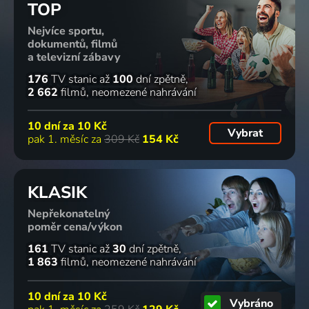
TOP
Nejvíce sportu,
dokumentů, filmů
a televizní zábavy
176
TV stanic
až
100
dní zpětně
2 662
filmů
neomezené nahrávání
10 dní za
10 Kč
Vybrat
pak 1. měsíc za
309 Kč
154 Kč
KLASIK
Nepřekonatelný
poměr cena/výkon
161
TV stanic
až
30
dní zpětně
1 863
filmů
neomezené nahrávání
10 dní za
10 Kč
Vybráno