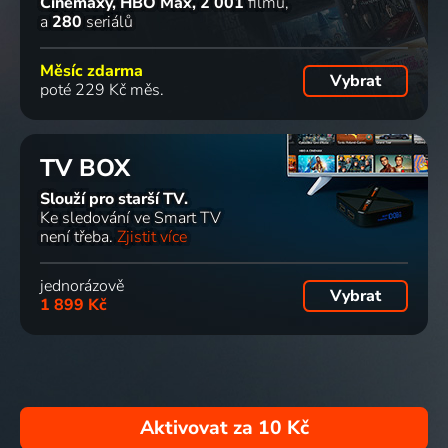
Cinemaxy, HBO Max
2 001
filmů
a
280
seriálů
Měsíc zdarma
Vybrat
poté 229 Kč měs.
TV BOX
Slouží pro starší TV.
Ke sledování ve Smart TV
není třeba.
Zjistit více
jednorázově
Vybrat
1 899 Kč
Aktivovat za
10 Kč