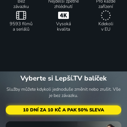
Bez
Nejdelší zpětné
Pro každé
závazku
zhlédnutí
zařízení
9593 filmů
Vysoká
Kdekoli
a seriálů
kvalita
v EU
Vyberte si Lepší.TV balíček
Služby můžete kdykoli jednoduše změnit nebo zrušit. Vše
je bez závazku.
10 DNÍ ZA 10 KČ A PAK 50% SLEVA