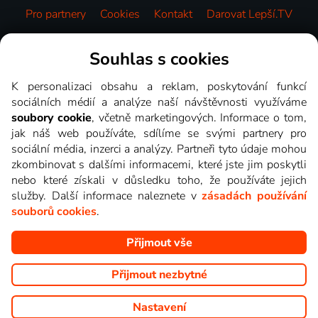
Pro partnery
Cookies
Kontakt
Darovat Lepší.TV
Videotéka
Souhlas s cookies
K personalizaci obsahu a reklam, poskytování funkcí
sociálních médií a analýze naší návštěvnosti využíváme
soubory cookie
, včetně marketingových. Informace o tom,
jak náš web používáte, sdílíme se svými partnery pro
sociální média, inzerci a analýzy. Partneři tyto údaje mohou
zkombinovat s dalšími informacemi, které jste jim poskytli
nebo které získali v důsledku toho, že používáte jejich
služby. Další informace naleznete v
zásadách používání
souborů cookies
.
Přijmout vše
Copyright © goNET s.r.o. Na tomto webu jsou zobrazovány
obrázky z pořadů TV stanic, které můžete sledovat v Lepší.TV.
Přijmout nezbytné
Nastavení