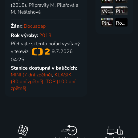
(2018). Připravily M. Pilařová a
Výcvikový tábor: Druhá šance
Plné hnízdo v Karlovarském kraji 2
M. Nešlehová
Plné hnízdo v Kraji Vysočina 2
Rodinné křižovatky
Žánr:
Docusoap
Rok výroby:
2018
Přehrajte si tento pořad vysílaný
v televizi
9.7.2026
04:25
Stanice dostupná v balíčcích:
MINI (7 dní zpětně)
,
KLASIK
(30 dní zpětně)
,
TOP (100 dní
zpětně)