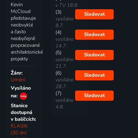
Kevin
v TV 18.8.
McCloud
(3)
Sledovat
představuje
vysíláno
neobvyklé
8.7.
a často
(4)
Sledovat
neobyčejně
vysíláno
propracované
14.7.
architektonické
(5)
Sledovat
projekty
vysíláno
21.7.
Žánr:
(6)
Sledovat
Umění
vysíláno
28.7.
Vysíláno
(7)
Sledovat
na:
vysíláno
Stanice
4.8.
dostupná
v balíčcích:
KLASIK
(30 dní