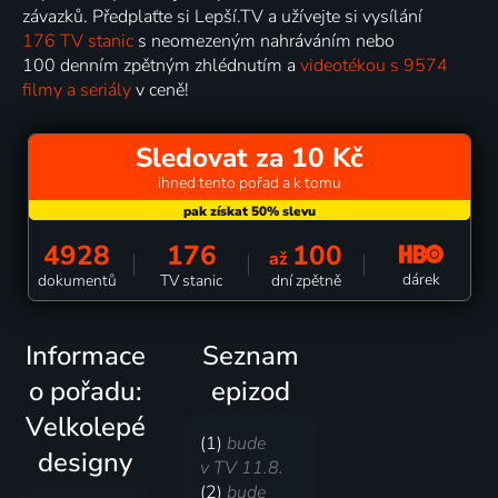
závazků. Předplaťte si Lepší.TV a užívejte si vysílání
176 TV stanic
s neomezeným nahráváním nebo
100 denním zpětným zhlédnutím a
videotékou s 9574
filmy a seriály
v ceně!
Sledovat za 10 Kč
ihned tento pořad a k tomu
4928
176
100
až
dárek
dokumentů
TV stanic
dní zpětně
Informace
Seznam
o pořadu:
epizod
Velkolepé
(1)
bude
designy
v TV 11.8.
(2)
bude