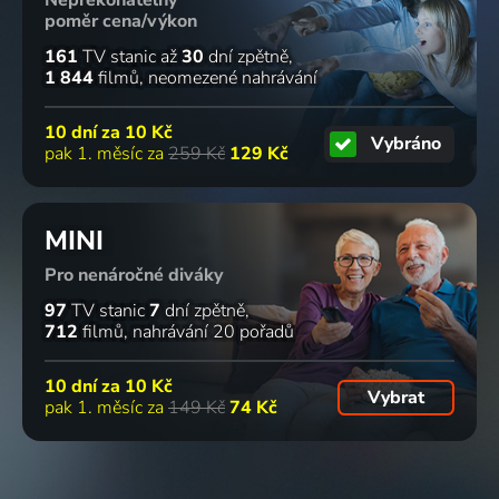
Nepřekonatelný
poměr cena/výkon
161
TV stanic
až
30
dní zpětně
1 844
filmů
neomezené nahrávání
10 dní za
10 Kč
Vybráno
pak 1. měsíc za
259 Kč
129 Kč
MINI
Pro nenáročné diváky
97
TV stanic
7
dní zpětně
712
filmů
nahrávání 20 pořadů
10 dní za
10 Kč
Vybrat
pak 1. měsíc za
149 Kč
74 Kč