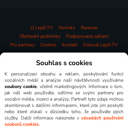
O Lepší.TV
Novinky
Recenze
Obchodní podmínky
Podporovaná zařízení
Pro partnery
Cookies
Kontakt
Darovat Lepší.TV
Videotéka
Souhlas s cookies
K personalizaci obsahu a reklam, poskytování funkcí
sociálních médií a analýze naší návštěvnosti využíváme
soubory cookie
, včetně marketingových. Informace o tom,
jak náš web používáte, sdílíme se svými partnery pro
sociální média, inzerci a analýzy. Partneři tyto údaje mohou
zkombinovat s dalšími informacemi, které jste jim poskytli
nebo které získali v důsledku toho, že používáte jejich
služby. Další informace naleznete v
zásadách používání
souborů cookies
.