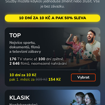
Služby můžete kdykoli jednoduše změnit nebo zrušit. Vše
je bez závazku.
10 DNÍ ZA 10 KČ A PAK 50% SLEVA
TOP
Nejvíce sportu,
dokumentů, filmů
a televizní zábavy
176
TV stanic
až
100
dní zpětně
2 646
filmů
neomezené nahrávání
10 dní za
10 Kč
Vybrat
pak 1. měsíc za
309 Kč
154 Kč
KLASIK