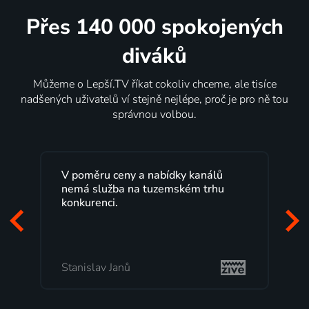
Přes 140 000 spokojených
diváků
Můžeme o Lepší.TV říkat cokoliv chceme, ale tisíce
nadšených uživatelů ví stejně nejlépe, proč je pro ně tou
správnou volbou.
ídky kanálů
Lepší.TV sleduji už několik let s
emském trhu
maximální spokojeností. Velký vý
programů a nemuset běžet k TV n
začátek programu, to je přesně to,
mi vyhovuje.
Milada Tomešová