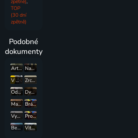
zpětně)
,
TOP
(30 dní
zpětně)
Podobné
dokumenty
Art from the Heart v Šanghaji
Napoleon – ve jménu umění
V Umení
Zrcadlo doby
Odkaz starých pánů
Dvořák - umění hořák
Malíři velkých formátů
Brána do světa umění
Vysočina - odkaz Josefa Jambora
Proměna duchovního malířství napříč staletími
Benátky – nekonečně avantgardní
Vitra design museum