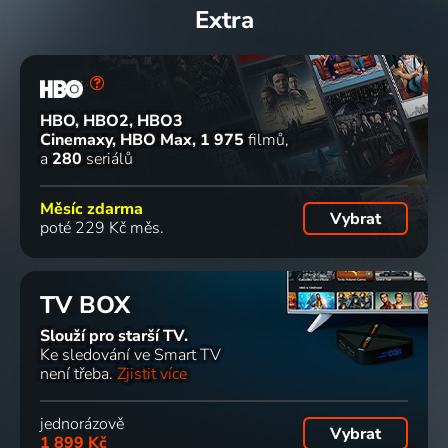
Extra
HBO, HBO2, HBO3
Cinemaxy, HBO Max
1 975
filmů
a
280
seriálů
Měsíc zdarma
Vybrat
poté 229 Kč měs.
TV BOX
Slouží pro starší TV.
Ke sledování ve Smart TV
není třeba.
Zjistit více
jednorázově
Vybrat
1 899 Kč