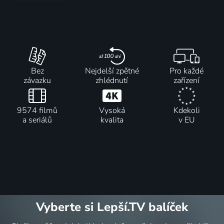
Bez
Nejdelší zpětné
Pro každé
závazku
zhlédnutí
zařízení
9574 filmů
Vysoká
Kdekoli
a seriálů
kvalita
v EU
Vyberte si Lepší.TV balíček