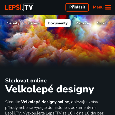
Menu
Přihlásit
Seriály
Dětem
Dokumenty
Zábava
Sport
Sledovat online
Velkolepé designy
Sledujte
Velkolepé designy online
, objevujte krásy
přírody nebo se vydejte do historie s dokumenty na
Lepší.TV. Vyzkoušejte Lepší.TV za 10 Kč na 10 dní bez