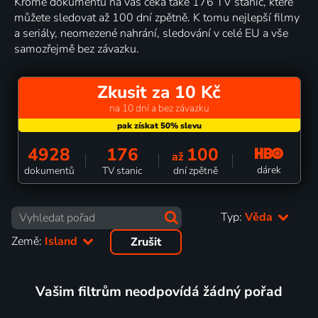
Kromě dokumentů na vás čeká také 176 TV stanic, které
můžete sledovat až 100 dní zpětně. K tomu nejlepší filmy
a seriály, neomezené nahrání, sledování v celé EU a vše
samozřejmě bez závazku.
Zkusit za 10 Kč
na 10 dní a bez závazku
4928
176
100
až
dárek
dokumentů
TV stanic
dní zpětně
Typ:
Věda
Země:
Island
Zrušit
Vašim filtrům neodpovídá žádný pořad