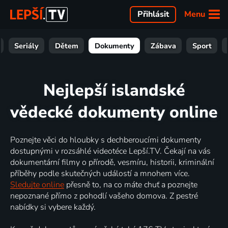
Menu
Přihlásit
Seriály
Dětem
Dokumenty
Zábava
Sport
Nejlepší islandské
vědecké dokumenty online
Poznejte věci do hloubky s dechberoucími dokumenty
dostupnými v rozsáhlé videotéce Lepší.TV. Čekají na vás
dokumentární filmy o přírodě, vesmíru, historii, kriminální
příběhy podle skutečných událostí a mnohem více.
Sledujte online
přesně to, na co máte chuť a poznejte
nepoznané přímo z pohodlí vašeho domova. Z pestré
nabídky si vybere každý.