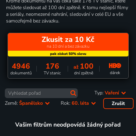
Kromě dokumentů na vás čeká také 176 TV stanic, které
můžete sledovat až 100 dní zpětně. K tomu nejlepší filmy
a seriály, neomezené nahrání, sledování v celé EU a vše
samozřejmě bez závazku.
Zkusit za 10 Kč
na 10 dní a bez závazku
4946
176
100
až
dárek
dokumentů
TV stanic
dní zpětně
Typ:
Vaření
Země:
Španělsko
Rok:
60. léta
Zrušit
Vašim filtrům neodpovídá žádný pořad