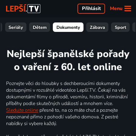
Menu
Přihlásit
Seriály
Dětem
Dokumenty
Zábava
Sport
Nejlepší španělské pořady
o vaření z 60. let online
Poznejte věci do hloubky s dechberoucími dokumenty
dostupnými v rozsáhlé videotéce Lepší.TV. Čekají na vás
dokumentární filmy o přírodě, vesmíru, historii, kriminální
příběhy podle skutečných událostí a mnohem více.
Sledujte online
přesně to, na co máte chuť a poznejte
nepoznané přímo z pohodlí vašeho domova. Z pestré
nabídky si vybere každý.