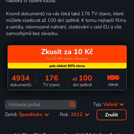
nabídky si vybere každý.
Kromě dokumentů na vás čeká také 176 TV stanic, které
můžete sledovat až 100 dní zpětně. K tomu nejlepší filmy
a seriály, neomezené nahrání, sledování v celé EU a vše
samozřejmě bez závazku.
Zkusit za 10 Kč
na 10 dní a bez závazku
4934
176
100
až
dárek
dokumentů
TV stanic
dní zpětně
Typ:
Vaření
Země:
Španělsko
Rok:
2012
Zrušit