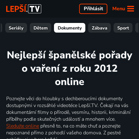
Menu
Přihlásit
Seriály
Dětem
Dokumenty
Zábava
Sport
Nejlepší španělské pořady
o vaření z roku 2012
online
Poznejte věci do hloubky s dechberoucími dokumenty
dostupnými v rozsáhlé videotéce Lepší.TV. Čekají na vás
dokumentární filmy o přírodě, vesmíru, historii, kriminální
příběhy podle skutečných událostí a mnohem více.
Sledujte online
přesně to, na co máte chuť a poznejte
nepoznané přímo z pohodlí vašeho domova. Z pestré