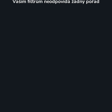
Vašim filtrům neodpovídá žádný pořad