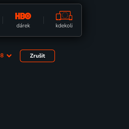
kdekoli
dárek
08
Zrušit