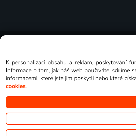
O Lepší.TV
Novinky
Recenze
Obcho
K personalizaci obsahu a reklam, poskytování fu
Informace o tom, jak náš web používáte, sdílíme s
informacemi, které jste jim poskytli nebo které získ
cookies
.
Copyright © goNET s.r.o.