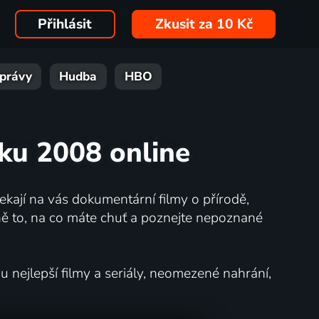
Přihlásit
Zkusit za 10 Kč
právy
Hudba
HBO
oku 2008 online
kají na vás dokumentární filmy o přírodě,
ě to, na co máte chuť a poznejte nepoznané
nejlepší filmy a seriály, neomezené nahrání,