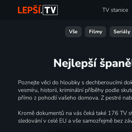
TV stanice
Vše
Filmy
Seriály
Nejlepší španě
Poznejte věci do hloubky s dechberoucími dok
vesmíru, historii, kriminální příběhy podle s
přímo z pohodlí vašeho domova. Z pestré nabí
Kromě dokumentů na vás čeká také 176 TV stan
sledování v celé EU a vše samozřejmě bez zá