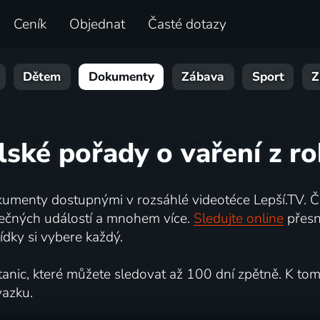
Ceník
Objednat
Časté dotazy
Dětem
Dokumenty
Zábava
Sport
Z
lské pořady o vaření z r
umenty dostupnými v rozsáhlé videotéce Lepší.TV. Če
kutečných událostí a mnohem více.
Sledujte online
přesn
dky si vybere každý.
ic, které můžete sledovat až 100 dní zpětně. K tomu 
vazku.