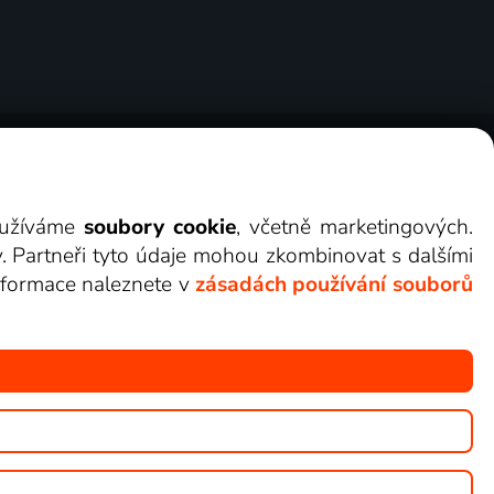
ry
Cookies
Kontakt
Darovat Lepší.TV
využíváme
soubory cookie
, včetně marketingových.
y. Partneři tyto údaje mohou zkombinovat s dalšími
 informace naleznete v
zásadách používání souborů
žete sledovat v Lepší.TV.