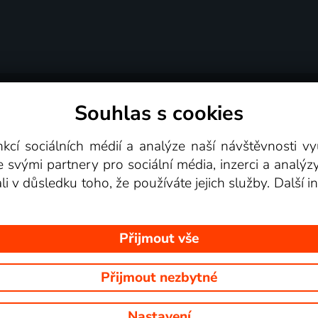
Souhlas s cookies
dní podmínky
Podporovaná zařízení
Pro partne
nkcí sociálních médií a analýze naší návštěvnosti 
e svými partnery pro sociální média, inzerci a analýz
Videotéka
ali v důsledku toho, že používáte jejich služby. Další
Přijmout vše
Přijmout nezbytné
 Na tomto webu jsou zobrazovány obrázky z pořadů TV stanic, které mů
Nastavení