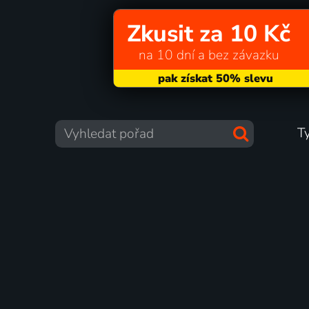
Zkusit za 10 Kč
na 10 dní a bez závazku
T