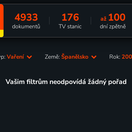
4933
176
100
až
dokumentů
TV stanic
dní zpětně
yp:
Vaření
Země:
Španělsko
Rok:
20
Vašim filtrům neodpovídá žádný pořad