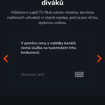
diváků
Můžeme o Lepší.TV říkat cokoliv chceme, ale tisíce
nadšených uživatelů ví stejně nejlépe, proč je pro ně tou
správnou volbou.
ů
Lepší.TV sleduji už několik let s
u
maximální spokojeností. Velký výběr
programů a nemuset běžet k TV na
začátek programu, to je přesně to, co
mi vyhovuje.
Milada Tomešová