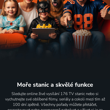
Moře stanic
a skvělé funkce
Sledujte online živé vysílání 176 TV stanic nebo si
vychutnejte své oblíbené filmy, seriály a cokoli mezi tím až
100 dní zpětně. Všechny pořady můžete přetáčet,
pozastavovat nebo neomezeně nahrávat a užívat si je za