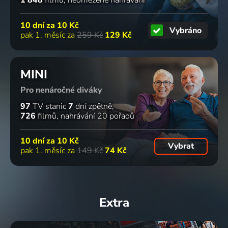
1 848
filmů
neomezené nahrávání
10 dní za
10 Kč
Vybráno
pak 1. měsíc za
259 Kč
129 Kč
MINI
Pro nenáročné diváky
97
TV stanic
7
dní zpětně
726
filmů
nahrávání 20 pořadů
10 dní za
10 Kč
Vybrat
pak 1. měsíc za
149 Kč
74 Kč
Extra