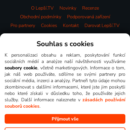
O Lepší.TV
Novinky
Recenze
Obchodní podmínky
Podporovaná zařízení
Pro partnery
Cookies
Kontakt
Darovat Lepší.TV
Videotéka
Souhlas s cookies
K personalizaci obsahu a reklam, poskytování funkcí
sociálních médií a analýze naší návštěvnosti využíváme
soubory cookie
, včetně marketingových. Informace o tom,
jak náš web používáte, sdílíme se svými partnery pro
sociální média, inzerci a analýzy. Partneři tyto údaje mohou
zkombinovat s dalšími informacemi, které jste jim poskytli
nebo které získali v důsledku toho, že používáte jejich
služby. Další informace naleznete v
zásadách používání
souborů cookies
.
Přijmout vše
Copyright © goNET s.r.o. Na tomto webu jsou zobrazovány
obrázky z pořadů TV stanic, které můžete sledovat v Lepší.TV.