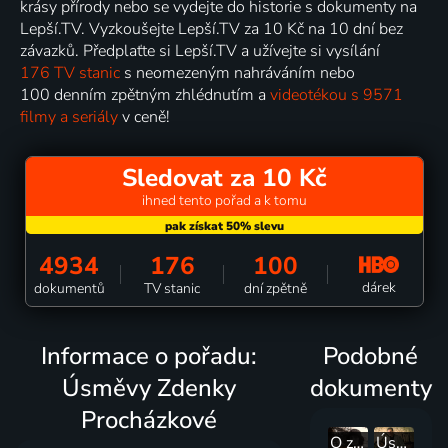
krásy přírody nebo se vydejte do historie s dokumenty na
Lepší.TV. Vyzkoušejte Lepší.TV za 10 Kč na 10 dní bez
závazků. Předplaťte si Lepší.TV a užívejte si vysílání
176 TV stanic
s neomezeným nahráváním nebo
100 denním zpětným zhlédnutím a
videotékou s 9571
filmy a seriály
v ceně!
Sledovat za 10 Kč
ihned tento pořad a k tomu
4934
176
100
dárek
dokumentů
TV stanic
dní zpětně
Informace o pořadu:
Podobné
Úsměvy Zdenky
dokumenty
Procházkové
O zelených očích Krásné paní
Úsměvy Milana Heina