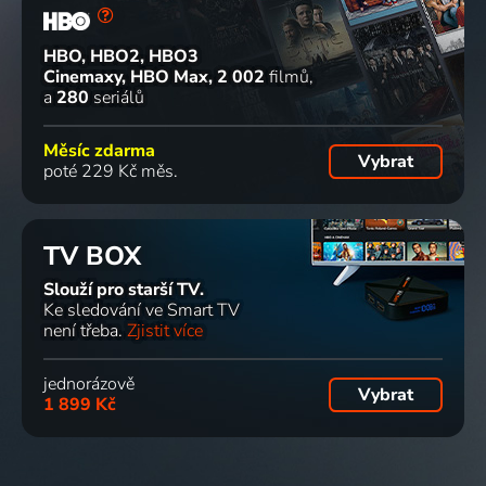
HBO, HBO2, HBO3
Cinemaxy, HBO Max
2 002
filmů
a
280
seriálů
Měsíc zdarma
Vybrat
poté 229 Kč měs.
TV BOX
Slouží pro starší TV.
Ke sledování ve Smart TV
není třeba.
Zjistit více
jednorázově
Vybrat
1 899 Kč