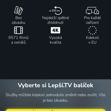
Bez
Nejdelší zpětné
Pro každé
závazku
zhlédnutí
zařízení
9571 filmů
Vysoká
Kdekoli
a seriálů
kvalita
v EU
Vyberte si Lepší.TV balíček
Služby můžete kdykoli jednoduše změnit nebo zrušit. Vše
je bez závazku.