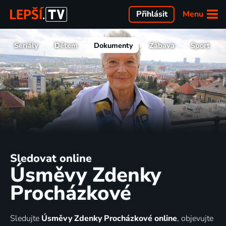
Menu
Přihlásit
Seriály
Dětem
Dokumenty
Zábava
Sport
Sledovat online
Úsměvy Zdenky
Procházkové
Sledujte
Úsměvy Zdenky Procházkové online
, objevujte