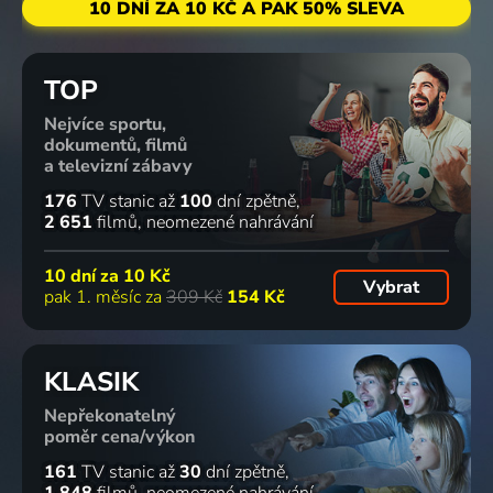
10 DNÍ ZA 10 KČ A PAK 50% SLEVA
TOP
Nejvíce sportu,
dokumentů, filmů
a televizní zábavy
176
TV stanic
až
100
dní zpětně
2 651
filmů
neomezené nahrávání
10 dní za
10 Kč
Vybrat
pak 1. měsíc za
309 Kč
154 Kč
KLASIK
Nepřekonatelný
poměr cena/výkon
161
TV stanic
až
30
dní zpětně