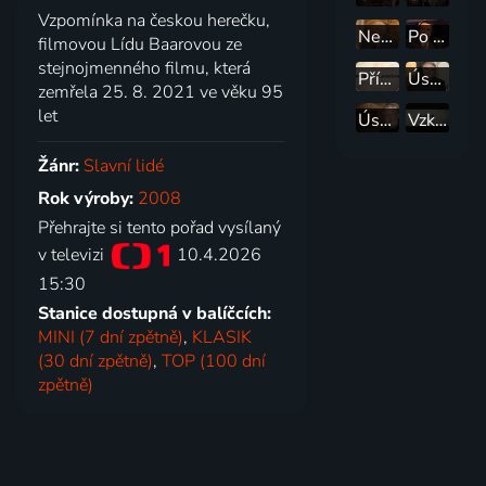
Vzpomínka na českou herečku,
Neobyčejné životy
Po stopách hvězd
filmovou Lídu Baarovou ze
stejnojmenného filmu, která
Příběhy slavných
Úsměvy Vlastimila Harapese
zemřela 25. 8. 2021 ve věku 95
let
Úsměvy Gustava Oplustila
Vzkaz Ludvíka Kundery
Žánr:
Slavní lidé
Rok výroby:
2008
Přehrajte si tento pořad vysílaný
v televizi
10.4.2026
15:30
Stanice dostupná v balíčcích:
MINI (7 dní zpětně)
,
KLASIK
(30 dní zpětně)
,
TOP (100 dní
zpětně)