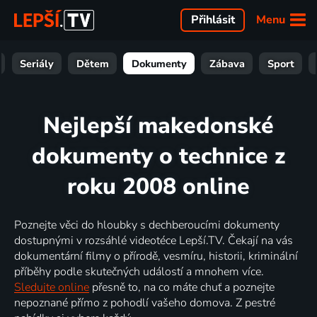
Menu
Přihlásit
Seriály
Dětem
Dokumenty
Zábava
Sport
Nejlepší makedonské
dokumenty o technice z
roku 2008 online
Poznejte věci do hloubky s dechberoucími dokumenty
dostupnými v rozsáhlé videotéce Lepší.TV. Čekají na vás
dokumentární filmy o přírodě, vesmíru, historii, kriminální
příběhy podle skutečných událostí a mnohem více.
Sledujte online
přesně to, na co máte chuť a poznejte
nepoznané přímo z pohodlí vašeho domova. Z pestré