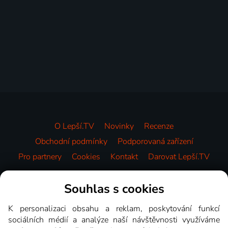
O Lepší.TV
Novinky
Recenze
Obchodní podmínky
Podporovaná zařízení
Pro partnery
Cookies
Kontakt
Darovat Lepší.TV
Videotéka
Souhlas s cookies
K personalizaci obsahu a reklam, poskytování funkcí
sociálních médií a analýze naší návštěvnosti využíváme