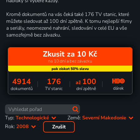
nabídky si vybere každý.
Kromě dokumentů na vás čeká také 176 TV stanic, které
můžete sledovat až 100 dní zpětně. K tomu nejlepší filmy
a seriály, neomezené nahrání, sledování v celé EU a vše
samozřejmě bez závazku.
Zkusit za 10 Kč
na 10 dní a bez závazku
4914
176
100
až
dárek
dokumentů
TV stanic
dní zpětně
Typ:
Technologické
Země:
Severní Makedonie
Rok:
2008
Zrušit