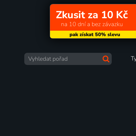
Zkusit za 10 Kč
na 10 dní a bez závazku
T