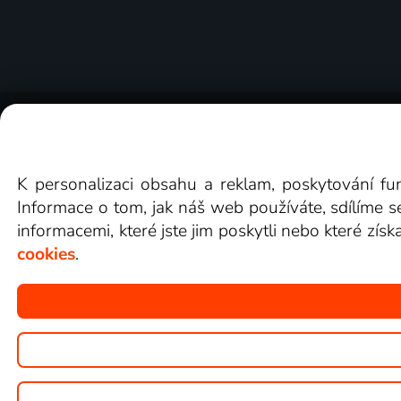
O Lepší.TV
Novinky
Recenze
Obcho
K personalizaci obsahu a reklam, poskytování fu
Informace o tom, jak náš web používáte, sdílíme s
informacemi, které jste jim poskytli nebo které získ
cookies
.
Copyright © goNET s.r.o.