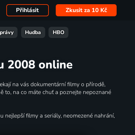
Přihlásit
Zkusit za 10 Kč
právy
Hudba
HBO
u 2008 online
kají na vás dokumentární filmy o přírodě,
ě to, na co máte chuť a poznejte nepoznané
nejlepší filmy a seriály, neomezené nahrání,