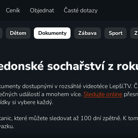
Ceník
Objednat
Časté dotazy
Dětem
Dokumenty
Zábava
Sport
Z
edonské sochařství z rok
umenty dostupnými v rozsáhlé videotéce Lepší.TV. Če
kutečných událostí a mnohem více.
Sledujte online
přesn
dky si vybere každý.
ic, které můžete sledovat až 100 dní zpětně. K tomu 
vazku.