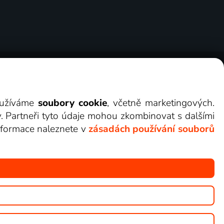
ry
Cookies
Kontakt
Darovat Lepší.TV
využíváme
soubory cookie
, včetně marketingových.
y. Partneři tyto údaje mohou zkombinovat s dalšími
 informace naleznete v
zásadách používání souborů
žete sledovat v Lepší.TV.