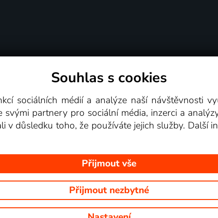
Souhlas s cookies
dní podmínky
Podporovaná zařízení
Pro partne
nkcí sociálních médií a analýze naší návštěvnosti 
e svými partnery pro sociální média, inzerci a analýz
Videotéka
ali v důsledku toho, že používáte jejich služby. Další
Přijmout vše
Přijmout nezbytné
 Na tomto webu jsou zobrazovány obrázky z pořadů TV stanic, které mů
Nastavení