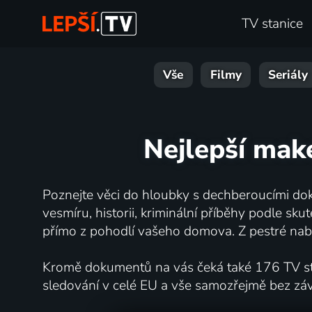
TV stanice
Vše
Filmy
Seriály
Nejlepší mak
Poznejte věci do hloubky s dechberoucími dok
vesmíru, historii, kriminální příběhy podle s
přímo z pohodlí vašeho domova. Z pestré nabí
Kromě dokumentů na vás čeká také 176 TV stan
sledování v celé EU a vše samozřejmě bez zá