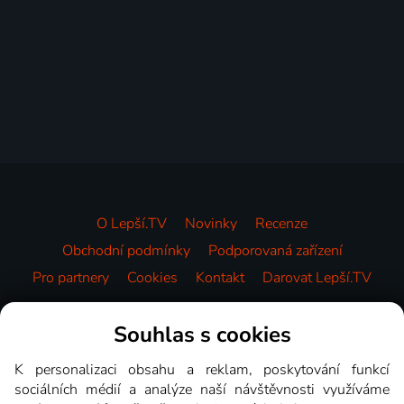
O Lepší.TV
Novinky
Recenze
Obchodní podmínky
Podporovaná zařízení
Pro partnery
Cookies
Kontakt
Darovat Lepší.TV
Videotéka
Souhlas s cookies
K personalizaci obsahu a reklam, poskytování funkcí
sociálních médií a analýze naší návštěvnosti využíváme