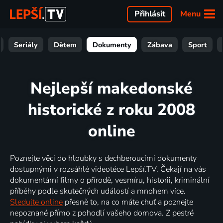
Menu
Přihlásit
Seriály
Dětem
Dokumenty
Zábava
Sport
Nejlepší makedonské
historické z roku 2008
online
Poznejte věci do hloubky s dechberoucími dokumenty
dostupnými v rozsáhlé videotéce Lepší.TV. Čekají na vás
dokumentární filmy o přírodě, vesmíru, historii, kriminální
příběhy podle skutečných událostí a mnohem více.
Sledujte online
přesně to, na co máte chuť a poznejte
nepoznané přímo z pohodlí vašeho domova. Z pestré