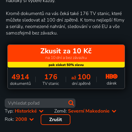
nabídky si vybere každý.
Kromě dokumentů na vás čeká také 176 TV stanic, které
můžete sledovat až 100 dní zpětně. K tomu nejlepší filmy
a seriály, neomezené nahrání, sledování v celé EU a vše
samozřejmě bez závazku.
Zkusit za 10 Kč
na 10 dní a bez závazku
4914
176
100
až
dárek
dokumentů
TV stanic
dní zpětně
Typ:
Historické
Země:
Severní Makedonie
Rok:
2008
Zrušit