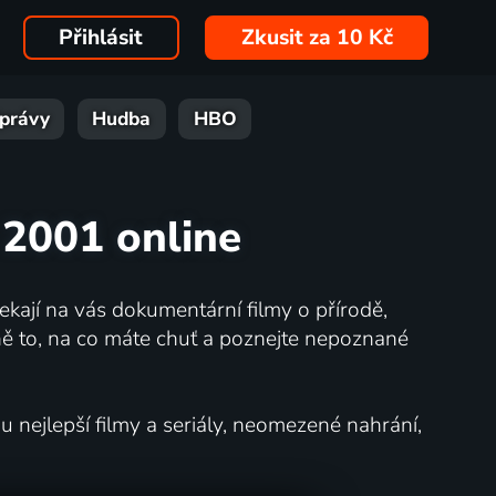
Přihlásit
Zkusit za 10 Kč
právy
Hudba
HBO
u 2001 online
kají na vás dokumentární filmy o přírodě,
ě to, na co máte chuť a poznejte nepoznané
nejlepší filmy a seriály, neomezené nahrání,