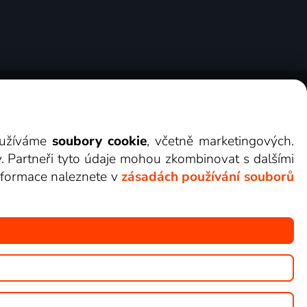
ry
Cookies
Kontakt
Darovat Lepší.TV
využíváme
soubory cookie
, včetně marketingových.
y. Partneři tyto údaje mohou zkombinovat s dalšími
 informace naleznete v
zásadách používání souborů
žete sledovat v Lepší.TV.