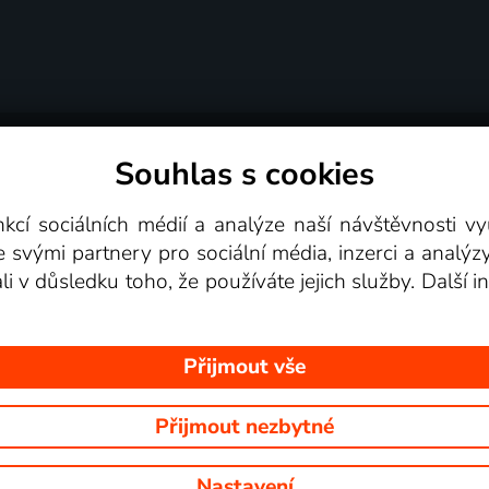
Souhlas s cookies
dní podmínky
Podporovaná zařízení
Pro partne
nkcí sociálních médií a analýze naší návštěvnosti 
e svými partnery pro sociální média, inzerci a analýz
Videotéka
ali v důsledku toho, že používáte jejich služby. Další
Přijmout vše
Přijmout nezbytné
 Na tomto webu jsou zobrazovány obrázky z pořadů TV stanic, které mů
Nastavení