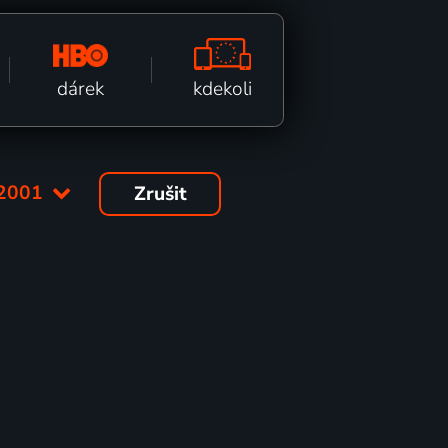
kdekoli
dárek
2001
Zrušit