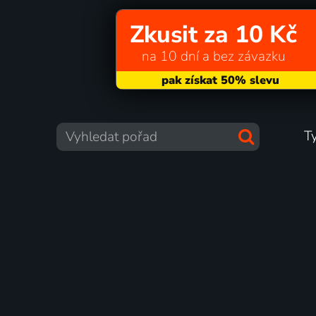
Zkusit za 10 Kč
na 10 dní a bez závazku
T