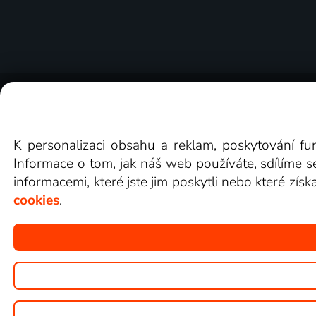
O Lepší.TV
Novinky
Recenze
Obcho
K personalizaci obsahu a reklam, poskytování fu
Informace o tom, jak náš web používáte, sdílíme s
informacemi, které jste jim poskytli nebo které získ
cookies
.
Copyright © goNET s.r.o.