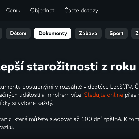
Ceník
Objednat
Časté dotazy
Dětem
Dokumenty
Zábava
Sport
Z
epší starožitnosti z rok
umenty dostupnými v rozsáhlé videotéce Lepší.TV. Če
kutečných událostí a mnohem více.
Sledujte online
přesn
dky si vybere každý.
ic, které můžete sledovat až 100 dní zpětně. K tomu 
vazku.