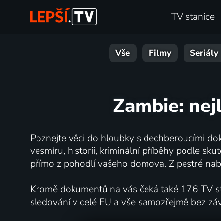
TV stanice
Vše
Filmy
Seriály
Zambie: nejl
Poznejte věci do hloubky s dechberoucími dok
vesmíru, historii, kriminální příběhy podle s
přímo z pohodlí vašeho domova. Z pestré nabí
Kromě dokumentů na vás čeká také 176 TV stan
sledování v celé EU a vše samozřejmě bez zá