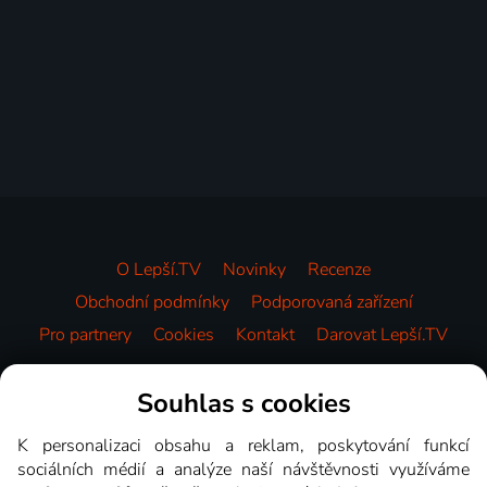
O Lepší.TV
Novinky
Recenze
Obchodní podmínky
Podporovaná zařízení
Pro partnery
Cookies
Kontakt
Darovat Lepší.TV
Videotéka
Souhlas s cookies
K personalizaci obsahu a reklam, poskytování funkcí
sociálních médií a analýze naší návštěvnosti využíváme