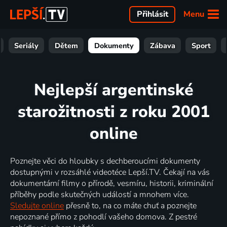
Menu
Přihlásit
Seriály
Dětem
Dokumenty
Zábava
Sport
Nejlepší argentinské
starožitnosti z roku 2001
online
Poznejte věci do hloubky s dechberoucími dokumenty
dostupnými v rozsáhlé videotéce Lepší.TV. Čekají na vás
dokumentární filmy o přírodě, vesmíru, historii, kriminální
příběhy podle skutečných událostí a mnohem více.
Sledujte online
přesně to, na co máte chuť a poznejte
nepoznané přímo z pohodlí vašeho domova. Z pestré