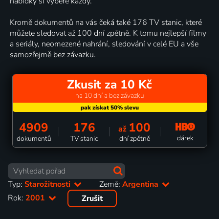
nabídky si vybere každý.
Kromě dokumentů na vás čeká také 176 TV stanic, které
můžete sledovat až 100 dní zpětně. K tomu nejlepší filmy
a seriály, neomezené nahrání, sledování v celé EU a vše
samozřejmě bez závazku.
Zkusit za 10 Kč
na 10 dní a bez závazku
4909
176
100
až
dárek
dokumentů
TV stanic
dní zpětně
Typ:
Starožitnosti
Země:
Argentina
Rok:
2001
Zrušit