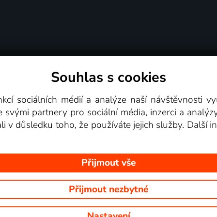
Souhlas s cookies
dní podmínky
Podporovaná zařízení
Pro partne
nkcí sociálních médií a analýze naší návštěvnosti 
e svými partnery pro sociální média, inzerci a analýz
Videotéka
ali v důsledku toho, že používáte jejich služby. Další
Přijmout vše
Přijmout nezbytné
 Na tomto webu jsou zobrazovány obrázky z pořadů TV stanic, které mů
Nastavení