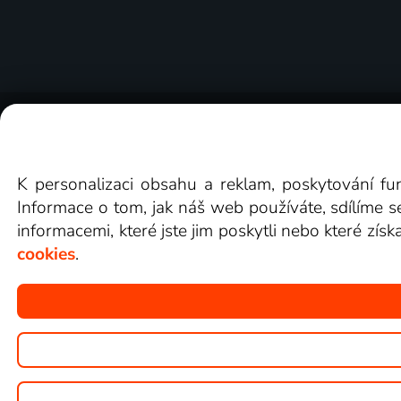
O Lepší.TV
Novinky
Recenze
Obcho
K personalizaci obsahu a reklam, poskytování fu
Informace o tom, jak náš web používáte, sdílíme s
informacemi, které jste jim poskytli nebo které získ
cookies
.
Copyright © goNET s.r.o.