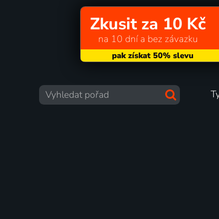
Zkusit za 10 Kč
na 10 dní a bez závazku
T