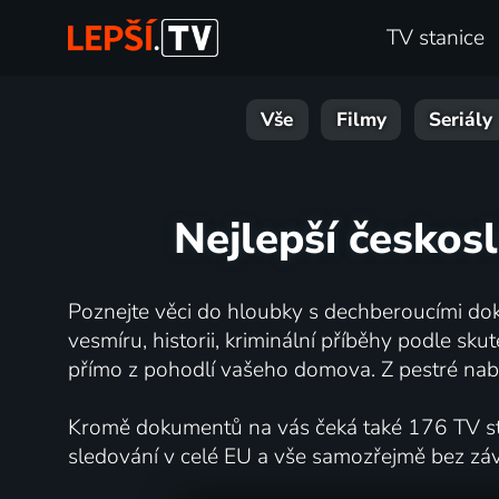
TV stanice
Vše
Filmy
Seriály
Nejlepší českos
Poznejte věci do hloubky s dechberoucími dok
vesmíru, historii, kriminální příběhy podle s
přímo z pohodlí vašeho domova. Z pestré nabí
Kromě dokumentů na vás čeká také 176 TV stan
sledování v celé EU a vše samozřejmě bez zá