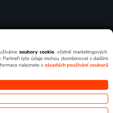
ry
Cookies
Kontakt
Darovat Lepší.TV
využíváme
soubory cookie
, včetně marketingových.
y. Partneři tyto údaje mohou zkombinovat s dalšími
 informace naleznete v
zásadách používání souborů
žete sledovat v Lepší.TV.