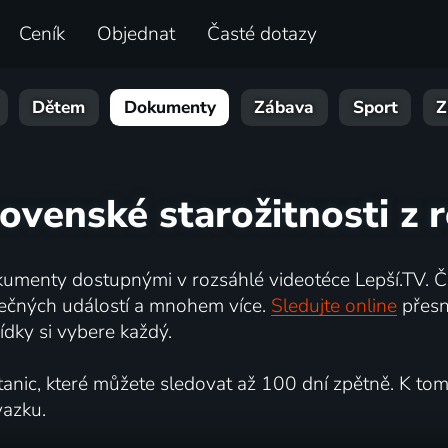
Ceník
Objednat
Časté dotazy
Dětem
Dokumenty
Zábava
Sport
Z
lovenské starožitnosti z 
umenty dostupnými v rozsáhlé videotéce Lepší.TV. Če
kutečných událostí a mnohem více.
Sledujte online
přesn
dky si vybere každý.
ic, které můžete sledovat až 100 dní zpětně. K tomu 
vazku.