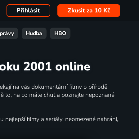
Přihlásit
Zkusit za 10 Kč
právy
Hudba
HBO
roku 2001 online
kají na vás dokumentární filmy o přírodě,
ě to, na co máte chuť a poznejte nepoznané
nejlepší filmy a seriály, neomezené nahrání,