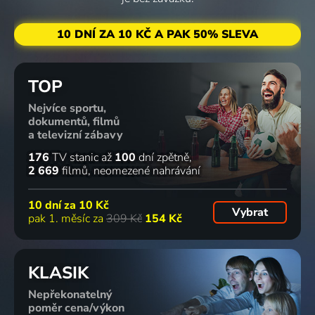
10 DNÍ ZA 10 KČ A PAK 50% SLEVA
TOP
Nejvíce sportu,
dokumentů, filmů
a televizní zábavy
176
TV stanic
až
100
dní zpětně
2 669
filmů
neomezené nahrávání
10 dní za
10 Kč
Vybrat
pak 1. měsíc za
309 Kč
154 Kč
KLASIK
Nepřekonatelný
poměr cena/výkon