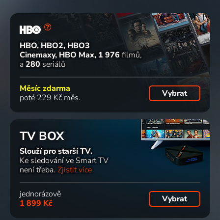
HBO, HBO2, HBO3
Cinemaxy, HBO Max
1 976
filmů
a
280
seriálů
Měsíc zdarma
Vybrat
poté 229 Kč měs.
TV BOX
Slouží pro starší TV.
Ke sledování ve Smart TV
není třeba.
Zjistit více
jednorázově
Vybrat
1 899 Kč