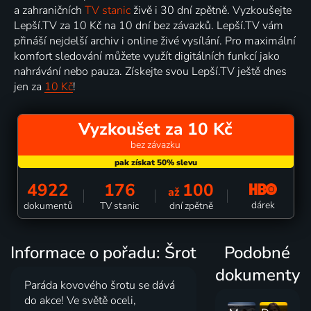
a zahraničních
TV stanic
živě i 30 dní zpětně. Vyzkoušejte
Lepší.TV za 10 Kč na 10 dní bez závazků. Lepší.TV vám
přináší nejdelší archiv i online živé vysílání. Pro maximální
komfort sledování můžete využít digitálních funkcí jako
nahrávání nebo pauza. Získejte svou Lepší.TV ještě dnes
jen za
10 Kč
!
Vyzkoušet za 10 Kč
bez závazku
4922
176
100
až
dárek
dokumentů
TV stanic
dní zpětně
Informace o pořadu: Šrot
Podobné
dokumenty
Paráda kovového šrotu se dává
do akce! Ve světě oceli,