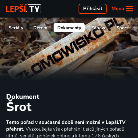
Menu
Přihlásit
Seriály
Dětem
Dokumenty
Zábava
Sport
Dokument
Šrot
Tento pořad v současné době není možné v Lepší.TV
přehrát.
Vyzkoušejte však přehrání tisíců jiných pořadů,
filmů, seriálů, pohádek online a k tomu 176 českých