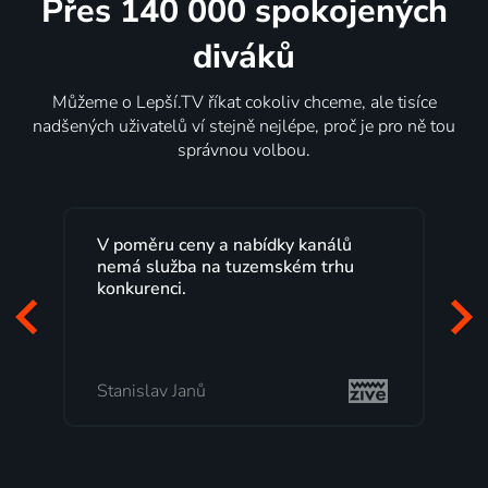
Přes 140 000 spokojených
diváků
Můžeme o Lepší.TV říkat cokoliv chceme, ale tisíce
nadšených uživatelů ví stejně nejlépe, proč je pro ně tou
správnou volbou.
V poměru ceny a nabídky kanálů
nemá služba na tuzemském trhu
konkurenci.
Stanislav Janů