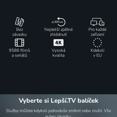
Bez
Nejdelší zpětné
Pro každé
závazku
zhlédnutí
zařízení
9586 filmů
Vysoká
Kdekoli
a seriálů
kvalita
v EU
Vyberte si Lepší.TV balíček
Služby můžete kdykoli jednoduše změnit nebo zrušit. Vše
je bez závazku.