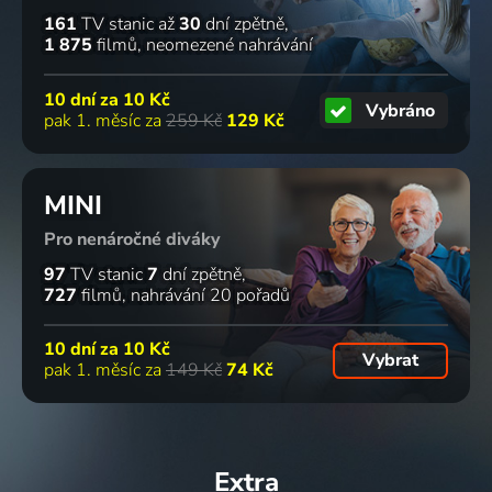
161
TV stanic
až
30
dní zpětně
1 875
filmů
neomezené nahrávání
10 dní za
10 Kč
Vybráno
pak 1. měsíc za
259 Kč
129 Kč
MINI
Pro nenáročné diváky
97
TV stanic
7
dní zpětně
727
filmů
nahrávání 20 pořadů
10 dní za
10 Kč
Vybrat
pak 1. měsíc za
149 Kč
74 Kč
Extra