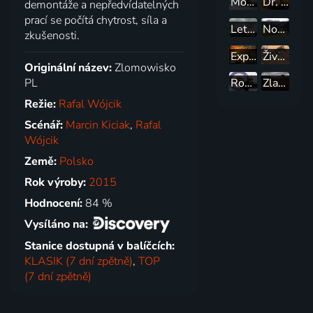
Modrá planeta II
Dr. Jeff: Veterinář ze Skalnatých hor
demontáže a nepředvídatelných
prací se počítá chytrost, síla a
Letecké katastrofy
Norské domy snů
zkušenosti.
Expedice Neznámo
Život v divočině
Originální název:
Zlomowisko
PL
Rození obchodníci
Zlatá horečka
Režie:
Rafal Wójcik
Scénář:
Marcin Kiciak
,
Rafal
Wójcik
Země:
Polsko
Rok výroby:
2015
Hodnocení:
84 %
Vysíláno na:
Stanice dostupná v balíčcích:
KLASIK (7 dní zpětně)
,
TOP
(7 dní zpětně)