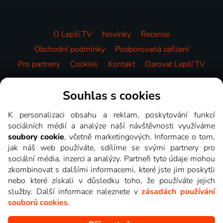
O Lepší.TV
Novinky
Recenze
Obchodní podmínky
Podporovaná zařízení
Pro partnery
Cookies
Kontakt
Darovat Lepší.TV
Videotéka
Souhlas s cookies
K personalizaci obsahu a reklam, poskytování funkcí
sociálních médií a analýze naší návštěvnosti využíváme
soubory cookie
, včetně marketingových. Informace o tom,
jak náš web používáte, sdílíme se svými partnery pro
sociální média, inzerci a analýzy. Partneři tyto údaje mohou
zkombinovat s dalšími informacemi, které jste jim poskytli
nebo které získali v důsledku toho, že používáte jejich
služby. Další informace naleznete v
zásadách používání
souborů cookies
.