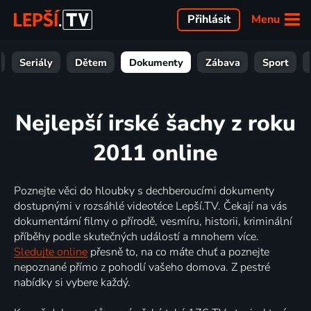
Menu
Přihlásit
Seriály
Dětem
Dokumenty
Zábava
Sport
Nejlepší irské šachy z roku
2011 online
Poznejte věci do hloubky s dechberoucími dokumenty
dostupnými v rozsáhlé videotéce Lepší.TV. Čekají na vás
dokumentární filmy o přírodě, vesmíru, historii, kriminální
příběhy podle skutečných událostí a mnohem více.
Sledujte online
přesně to, na co máte chuť a poznejte
nepoznané přímo z pohodlí vašeho domova. Z pestré
nabídky si vybere každý.