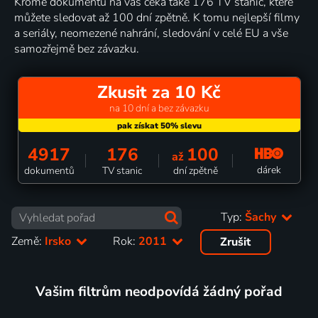
Kromě dokumentů na vás čeká také 176 TV stanic, které
můžete sledovat až 100 dní zpětně. K tomu nejlepší filmy
a seriály, neomezené nahrání, sledování v celé EU a vše
samozřejmě bez závazku.
Zkusit za 10 Kč
na 10 dní a bez závazku
4917
176
100
až
dárek
dokumentů
TV stanic
dní zpětně
Typ:
Šachy
Země:
Irsko
Rok:
2011
Zrušit
Vašim filtrům neodpovídá žádný pořad