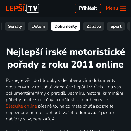
Menu
Přihlásit
Seriály
Dětem
Dokumenty
Zábava
Sport
Nejlepší irské motoristické
pořady z roku 2011 online
Poznejte věci do hloubky s dechberoucími dokumenty
dostupnými v rozsáhlé videotéce Lepší.TV. Čekají na vás
dokumentární filmy o přírodě, vesmíru, historii, kriminální
příběhy podle skutečných událostí a mnohem více.
Sledujte online
přesně to, na co máte chuť a poznejte
nepoznané přímo z pohodlí vašeho domova. Z pestré
nabídky si vybere každý.