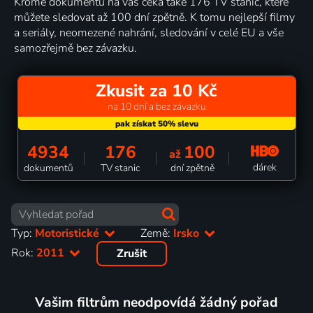
Kromě dokumentů na vás čeká také 176 TV stanic, které
můžete sledovat až 100 dní zpětně. K tomu nejlepší filmy
a seriály, neomezené nahrání, sledování v celé EU a vše
samozřejmě bez závazku.
Zkusit za 10 Kč
na 10 dní a bez závazku
4934
176
100
až
dárek
dokumentů
TV stanic
dní zpětně
Typ:
Motoristické
Země:
Irsko
Rok:
2011
Zrušit
Vašim filtrům neodpovídá žádný pořad