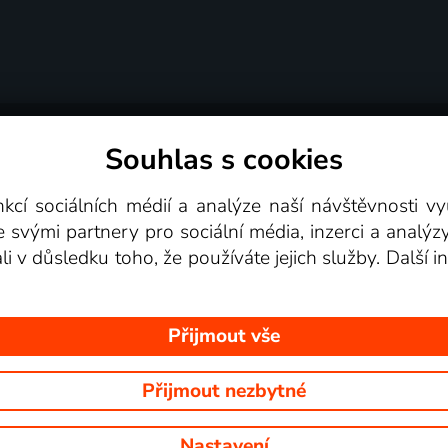
Souhlas s cookies
dní podmínky
Podporovaná zařízení
Pro partne
nkcí sociálních médií a analýze naší návštěvnosti 
e svými partnery pro sociální média, inzerci a analýz
Videotéka
ali v důsledku toho, že používáte jejich služby. Další
Přijmout vše
Přijmout nezbytné
 Na tomto webu jsou zobrazovány obrázky z pořadů TV stanic, které mů
Nastavení