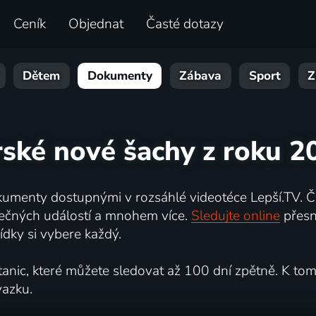
Ceník
Objednat
Časté dotazy
Dětem
Dokumenty
Zábava
Sport
Z
irské nové šachy z roku 2
umenty dostupnými v rozsáhlé videotéce Lepší.TV. Če
kutečných událostí a mnohem více.
Sledujte online
přesn
dky si vybere každý.
ic, které můžete sledovat až 100 dní zpětně. K tomu 
vazku.