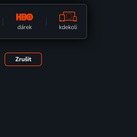
kdekoli
dárek
Zrušit