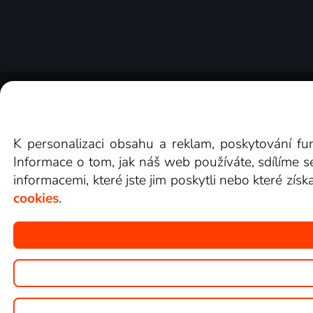
O Lepší.TV
Novinky
Recenze
Obcho
K personalizaci obsahu a reklam, poskytování fu
Informace o tom, jak náš web používáte, sdílíme s
informacemi, které jste jim poskytli nebo které získ
cookies
.
Copyright © goNET s.r.o.