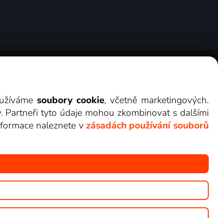
ry
Cookies
Kontakt
Darovat Lepší.TV
využíváme
soubory cookie
, včetně marketingových.
y. Partneři tyto údaje mohou zkombinovat s dalšími
 informace naleznete v
zásadách používání souborů
žete sledovat v Lepší.TV.