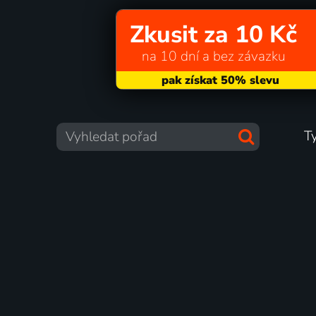
Zkusit za 10 Kč
na 10 dní a bez závazku
T