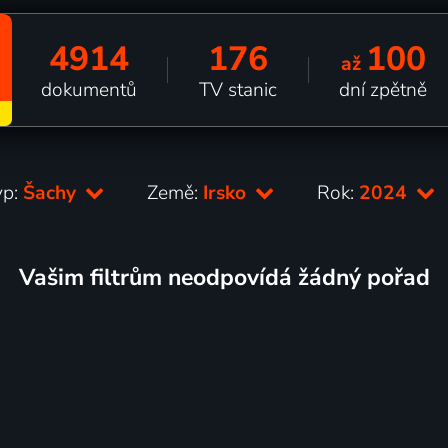
4914
176
100
až
dokumentů
TV stanic
dní zpětně
yp:
Šachy
Země:
Irsko
Rok:
2024
Vašim filtrům neodpovídá žádný pořad