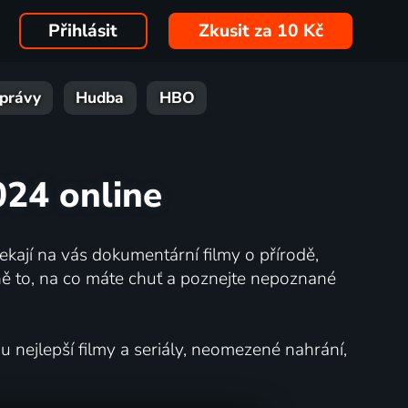
Přihlásit
Zkusit za 10 Kč
právy
Hudba
HBO
024 online
kají na vás dokumentární filmy o přírodě,
ě to, na co máte chuť a poznejte nepoznané
nejlepší filmy a seriály, neomezené nahrání,