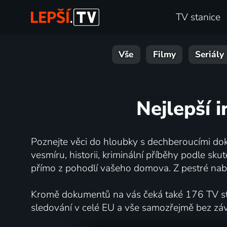
TV stanice
Vše
Filmy
Seriály
Nejlepší 
Poznejte věci do hloubky s dechberoucími dok
vesmíru, historii, kriminální příběhy podle s
přímo z pohodlí vašeho domova. Z pestré nabí
Kromě dokumentů na vás čeká také 176 TV stan
sledování v celé EU a vše samozřejmě bez zá