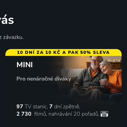
vás
z závazku.
10 DNÍ ZA 10 KČ A PAK 50% SLEVA
MINI
Pro nenáročné diváky
97
TV stanic,
7
dní zpětně,
2 730
filmů
,
nahrávání 20 pořadů
,