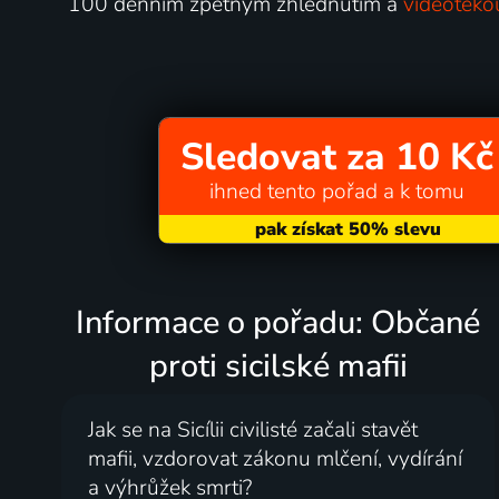
100 denním zpětným zhlédnutím a
videotéko
Sledovat za 10 Kč
ihned tento pořad a k tomu
Informace o pořadu: Občané
proti sicilské mafii
Jak se na Sicílii civilisté začali stavět
mafii, vzdorovat zákonu mlčení, vydírání
a výhrůžek smrti?