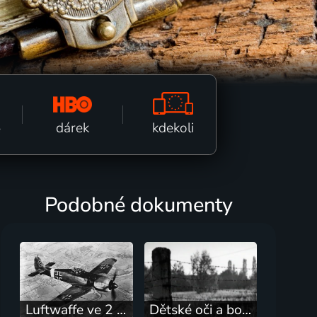
kdekoli
dárek
ě
Podobné dokumenty
Luftwaffe ve 2 světové válce
Dětské oči a bojovníci proti totalitě