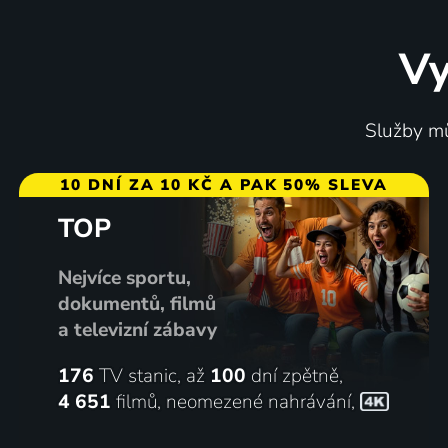
Vy
Služby mů
10 DNÍ ZA 10 KČ A PAK 50% SLEVA
TOP
Nejvíce sportu,
dokumentů, filmů
a televizní zábavy
176
TV stanic, až
100
dní zpětně,
4 651
filmů
,
neomezené nahrávání
,