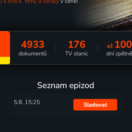
u s 9564 filmy a seriály
v ceně!
4933
176
100
až
dokumentů
TV stanic
dní zpětn
Seznam epizod
5.8. 15:25
Sledovat