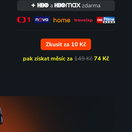
a
zdarma
Zkusit za 10 Kč
pak získat měsíc za
149 Kč
74 Kč