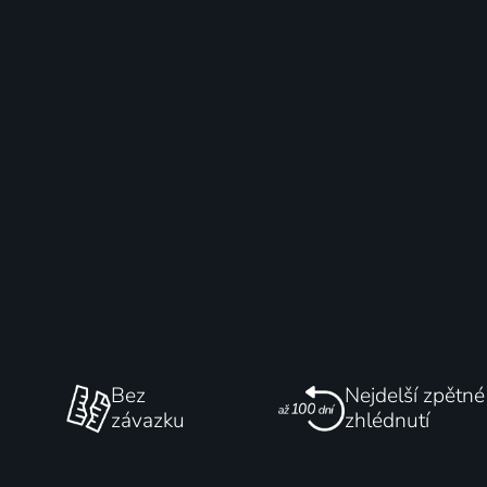
Bez
Nejdelší zpětné
závazku
zhlédnutí