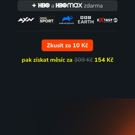
a
zdarma
Zkusit za 10 Kč
pak získat měsíc za
309 Kč
154 Kč