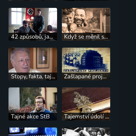
42 způsobů, jak zabít Hitlera
Když se měnil svět
Stopy, fakta, tajemství
Zašlapané projekty
Tajné akce StB
Tajemství údolí tráckých králů