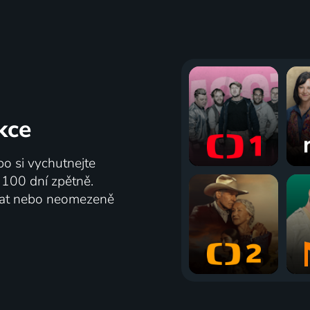
kce
bo si vychutnejte
ž 100 dní zpětně.
vat nebo neomezeně