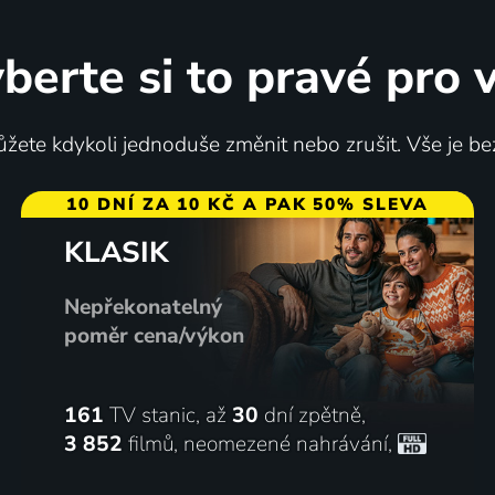
berte si to pravé pro 
žete kdykoli jednoduše změnit nebo zrušit. Vše je be
10 DNÍ ZA 10 KČ A PAK 50% SLEVA
KLASIK
Nepřekonatelný
poměr cena/výkon
161
TV stanic, až
30
dní zpětně,
3 852
filmů
,
neomezené nahrávání
,