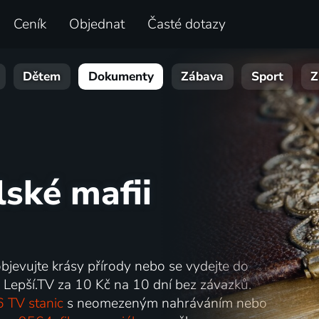
Ceník
Objednat
Časté dotazy
Dětem
Dokumenty
Zábava
Sport
Z
lské mafii
objevujte krásy přírody nebo se vydejte do
 Lepší.TV za 10 Kč na 10 dní bez závazků.
 TV stanic
s neomezeným nahráváním nebo