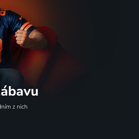
 zábavu
dním z nich