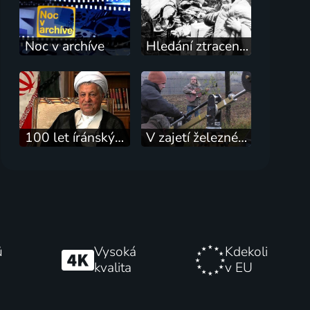
Noc v archíve
Hledání ztraceného času
100 let íránských válek
V zajetí železné opony
ů
Vysoká
Kdekoli
kvalita
v EU