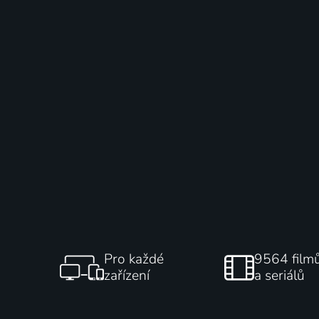
Pro každé
9564 film
zařízení
a seriálů