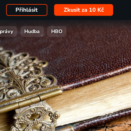
Přihlásit
Zkusit za 10 Kč
právy
Hudba
HBO