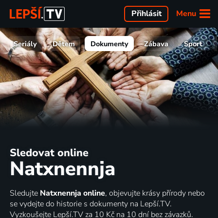
Menu
Přihlásit
Seriály
Dětem
Dokumenty
Zábava
Sport
Sledovat online
Natxnennja
Sledujte
Natxnennja online
, objevujte krásy přírody nebo
se vydejte do historie s dokumenty na Lepší.TV.
Vyzkoušejte Lepší.TV za 10 Kč na 10 dní bez závazků.