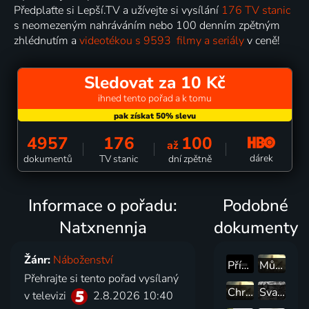
Předplaťte si Lepší.TV a užívejte si vysílání
176 TV stanic
s neomezeným nahráváním nebo 100 denním zpětným
zhlédnutím a
videotékou s 9593 filmy a seriály
v ceně!
Sledovat za 10 Kč
ihned tento pořad a k tomu
4957
176
100
až
dárek
dokumentů
TV stanic
dní zpětně
Informace o pořadu:
Podobné
Natxnennja
dokumenty
Žánr:
Náboženství
Přístav
Můj chrám
Přehrajte si tento pořad vysílaný
Chrámy naděje
Svatá Terezie z Lisieux: Plamen lásky
v televizi
2.8.2026 10:40