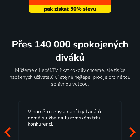
Přes 140 000 spokojených
diváků
Můžeme o Lepší.TV říkat cokoliv chceme, ale tisíce
nadšených uživatelů ví stejně nejlépe, proč je pro ně tou
správnou volbou.
y a nabídky kanálů
Lepší.TV sleduji už několik 
na tuzemském trhu
maximální spokojeností. V
programů a nemuset běžet
začátek programu, to je pře
mi vyhovuje.