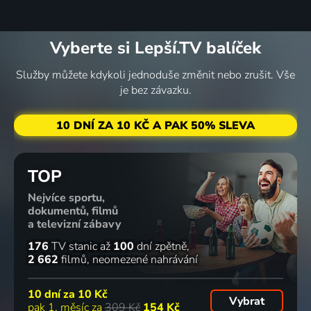
Vyberte si Lepší.TV balíček
Služby můžete kdykoli jednoduše změnit nebo zrušit. Vše
je bez závazku.
10 DNÍ ZA 10 KČ A PAK 50% SLEVA
TOP
Nejvíce sportu,
dokumentů, filmů
a televizní zábavy
176
TV stanic
až
100
dní zpětně
2 662
filmů
neomezené nahrávání
10 dní za
10 Kč
Vybrat
pak 1. měsíc za
309 Kč
154 Kč