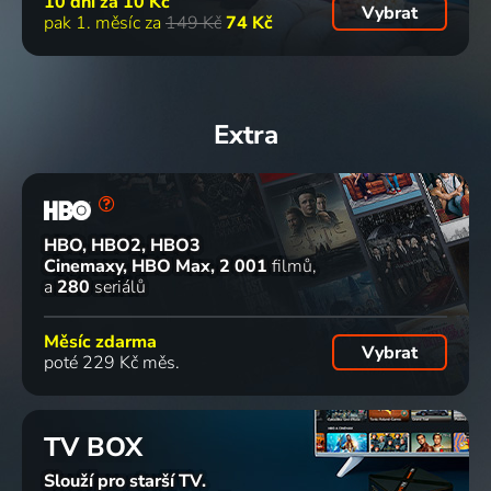
10 dní za
10 Kč
Vybrat
pak 1. měsíc za
149 Kč
74 Kč
Extra
HBO, HBO2, HBO3
Cinemaxy, HBO Max
2 001
filmů
a
280
seriálů
Měsíc zdarma
Vybrat
poté 229 Kč měs.
TV BOX
Slouží pro starší TV.