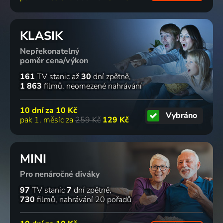
KLASIK
Nepřekonatelný
poměr cena/výkon
161
TV stanic
až
30
dní zpětně
1 863
filmů
neomezené nahrávání
10 dní za
10 Kč
Vybráno
pak 1. měsíc za
259 Kč
129 Kč
MINI
Pro nenáročné diváky
97
TV stanic
7
dní zpětně
730
filmů
nahrávání 20 pořadů