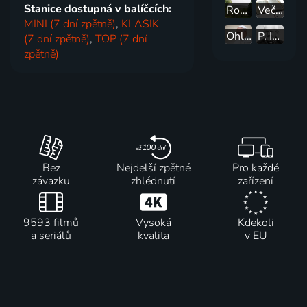
Stanice dostupná v balíčcích:
Rok na Svatém Hostýně
Večeře u Slováka
MINI (7 dní zpětně)
,
KLASIK
Ohlédnutí za návštěvou papeže Františka v Mongolsku
P. Ignác Stuchlý
(7 dní zpětně)
,
TOP (7 dní
zpětně)
Bez
Nejdelší zpětné
Pro každé
závazku
zhlédnutí
zařízení
9593 filmů
Vysoká
Kdekoli
a seriálů
kvalita
v EU