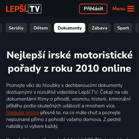
Menu
Přihlásit
Seriály
Dětem
Dokumenty
Zábava
Sport
Nejlepší irské motoristické
pořady z roku 2010 online
Poznejte věci do hloubky s dechberoucími dokumenty
dostupnými v rozsáhlé videotéce Lepší.TV. Čekají na vás
dokumentární filmy o přírodě, vesmíru, historii, kriminální
příběhy podle skutečných událostí a mnohem více.
Sledujte online
přesně to, na co máte chuť a poznejte
nepoznané přímo z pohodlí vašeho domova. Z pestré
nabídky si vybere každý.