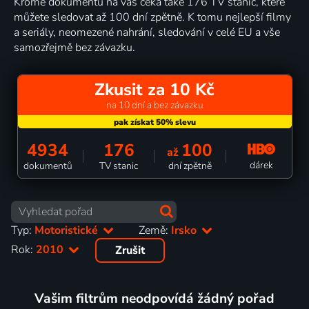
Kromě dokumentů na vás čeká také 176 TV stanic, které
můžete sledovat až 100 dní zpětně. K tomu nejlepší filmy
a seriály, neomezené nahrání, sledování v celé EU a vše
samozřejmě bez závazku.
Zkusit za 10 Kč
na 10 dní a bez závazku
4934
176
100
až
dárek
dokumentů
TV stanic
dní zpětně
Typ:
Motoristické
Země:
Irsko
Rok:
2010
Zrušit
Vašim filtrům neodpovídá žádný pořad