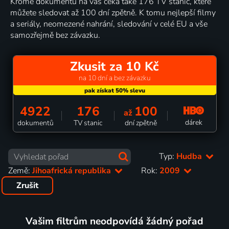
Kromě dokumentů na vás čeká také 176 TV stanic, které
můžete sledovat až 100 dní zpětně. K tomu nejlepší filmy
a seriály, neomezené nahrání, sledování v celé EU a vše
samozřejmě bez závazku.
Zkusit za 10 Kč
na 10 dní a bez závazku
4922
176
100
až
dárek
dokumentů
TV stanic
dní zpětně
Typ:
Hudba
Země:
Jihoafrická republika
Rok:
2009
Zrušit
Vašim filtrům neodpovídá žádný pořad