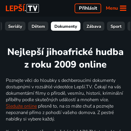
Menu
Přihlásit
Seriály
Dětem
Dokumenty
Zábava
Sport
Nejlepší jihoafrické hudba
z roku 2009 online
Poznejte věci do hloubky s dechberoucími dokumenty
dostupnými v rozsáhlé videotéce Lepší.TV. Čekají na vás
dokumentární filmy o přírodě, vesmíru, historii, kriminální
příběhy podle skutečných událostí a mnohem více.
Sledujte online
přesně to, na co máte chuť a poznejte
nepoznané přímo z pohodlí vašeho domova. Z pestré
nabídky si vybere každý.