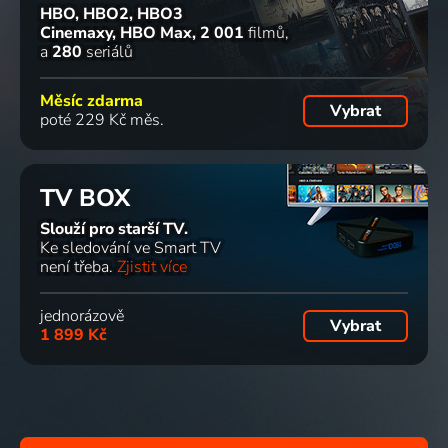
HBO, HBO2, HBO3
Cinemaxy, HBO Max
2 001
filmů
a
280
seriálů
Měsíc zdarma
Vybrat
poté 229 Kč měs.
TV BOX
Slouží pro starší TV.
Ke sledování ve Smart TV
není třeba.
Zjistit více
jednorázově
Vybrat
1 899 Kč