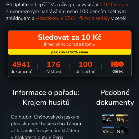
Předplaťte si Lepší.TV a užívejte si vysílání
176 TV stanic
s neomezeným nahráváním nebo 100 denním zpětným
zhlédnutím a
videotékou s 9564 filmy a seriály
v ceně!
Sledovat za 10 Kč
ihned tento pořad a k tomu
4941
176
100
dárek
dokumentů
TV stanic
dní zpětně
Informace o pořadu:
Podobné
Krajem husitů
dokumenty
Od hlubin Chýnovských jeskyní,
Putování s párou
Nejnebezpečnější letiště světa
přes sklepení husitského Tábora
až k barokním výšinám kláštera
Velké vlakové putování
Neobjasněná akta NASA
v Klokotech putuje Pepa