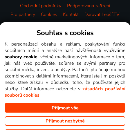
Obchodní podmínky
Podporovaná zařízení
Pro partnery
Cookies
Kontakt
Darovat Lepší.TV
Videotéka
Souhlas s cookies
K personalizaci obsahu a reklam, poskytování funkcí
sociálních médií a analýze naší návštěvnosti využíváme
soubory cookie
, včetně marketingových. Informace o tom,
jak náš web používáte, sdílíme se svými partnery pro
sociální média, inzerci a analýzy. Partneři tyto údaje mohou
zkombinovat s dalšími informacemi, které jste jim poskytli
nebo které získali v důsledku toho, že používáte jejich
služby. Další informace naleznete v
zásadách používání
souborů cookies
.
Přijmout vše
Copyright © goNET s.r.o. Na tomto webu jsou zobrazovány
obrázky z pořadů TV stanic, které můžete sledovat v Lepší.TV.
Přijmout nezbytné