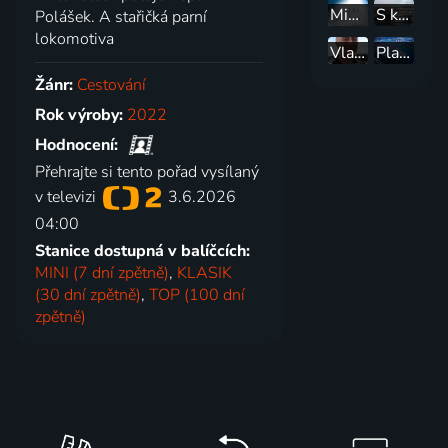
Mimozemšťané na Aljašce
S karavanem do Skotska
Polášek. A stařičká parní
lokomotiva
Vlakem kolem světa
Plavba snů
Žánr:
Cestování
Rok výroby:
2022
Hodnocení:
Přehrajte si tento pořad vysílaný
v televizi
3.6.2026
04:00
Stanice dostupná v balíčcích:
MINI (7 dní zpětně)
,
KLASIK
(30 dní zpětně)
,
TOP (100 dní
zpětně)