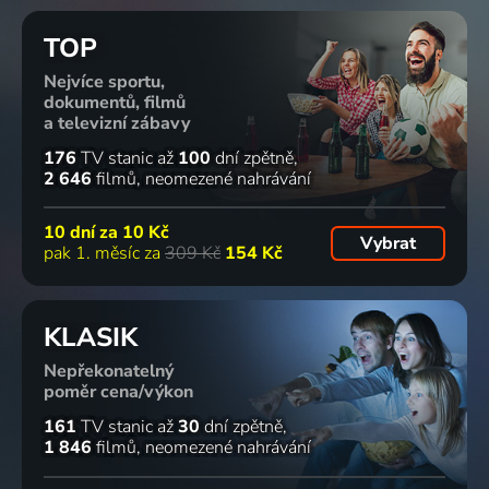
TOP
Nejvíce sportu,
dokumentů, filmů
a televizní zábavy
176
TV stanic
až
100
dní zpětně
2 646
filmů
neomezené nahrávání
10 dní za
10 Kč
Vybrat
pak 1. měsíc za
309 Kč
154 Kč
KLASIK
Nepřekonatelný
poměr cena/výkon
161
TV stanic
až
30
dní zpětně
1 846
filmů
neomezené nahrávání